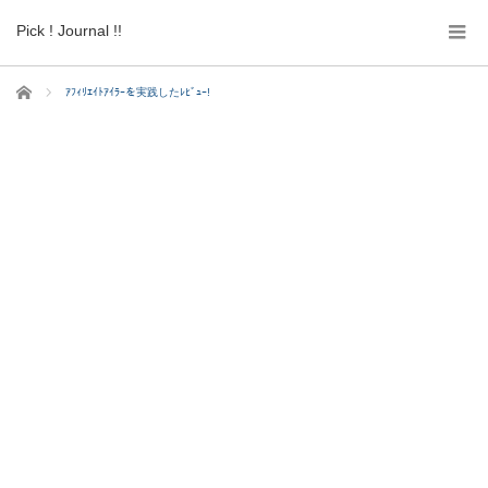
Pick ! Journal !!
ホーム
ｱﾌｨﾘｴｲﾄｱｲﾗｰを実践したﾚﾋﾞｭｰ!