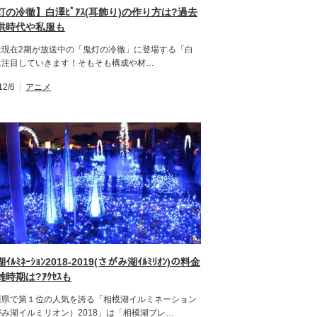
灯の冷徹】白澤ﾋﾟｱｽ(耳飾り)の作り方は?過去
供時代や私服も
は現在2期が放送中の「鬼灯の冷徹」に登場する「白
に注目していきます！そもそも構成や材…
12/6
アニメ
ｲﾙﾐﾈｰｼｮﾝ2018-2019(さがみ湖ｲﾙﾐﾘｵﾝ)の料金
時期は?ｱｸｾｽも
川県で第１位の人気を誇る「相模湖イルミネーション
み湖イルミリオン）2018」は「相模湖プレ…