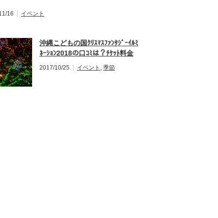
11/16
イベント
沖縄こどもの国ｸﾘｽﾏｽﾌｧﾝﾀｼﾞｰｲﾙﾐ
ﾈｰｼｮﾝ2018の口ｺﾐは？ﾁｹｯﾄ料金
や時間も
2017/10/25
イベント
,
季節