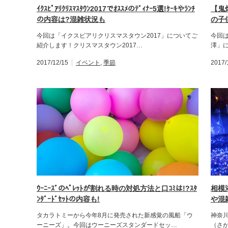
ｲｸｽﾋﾟｱﾘｸﾘｽﾏｽﾀｳﾝ2017でｵｽｽﾒのﾃﾞｨﾅｰ5選!ｹｰｷやﾗﾝﾁ
【鬼
の内容は?混雑状況も
の子
今回は「イクスピアリクリスマスタウン2017」についてご
今回
紹介します！クリスマスタウン2017…
澤」
2017/12/15
イベント
,
季節
2017/
ｳｰﾆｰｽﾞのﾍﾟﾚｯﾄが割れる時の対処方法と口ｺﾐは!?ｽﾀ
相模湖
ﾝﾀﾞｰﾄﾞｾｯﾄの内容も!
や混雑
タカラトミーから今年8月に発売された新感覚の風船「ウ
神奈
ーニーズ」。今回はウーニーズスタンダードセッ…
（さが