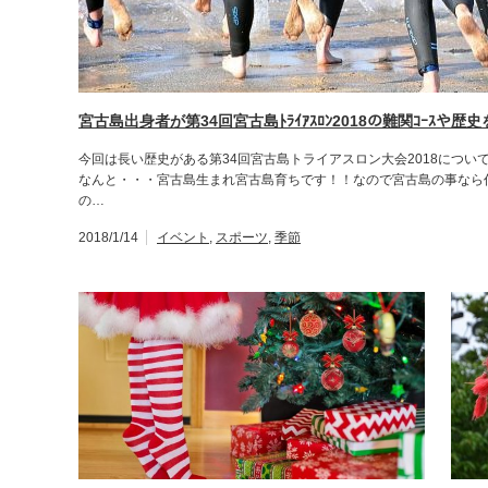
宮古島出身者が第34回宮古島ﾄﾗｲｱｽﾛﾝ2018の難関ｺｰｽや歴史
今回は長い歴史がある第34回宮古島トライアスロン大会2018につ
なんと・・・宮古島生まれ宮古島育ちです！！なので宮古島の事なら
の…
2018/1/14
イベント
,
スポーツ
,
季節