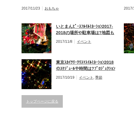
2017/11/23
おもちゃ
2017/
いとまんﾋﾟｰｽﾌﾙｲﾙﾐﾈｰｼｮﾝ2017-
2018の場所や駐車場は?地図も
紹介!
2017/11/8
イベント
東京ｽｶｲﾂﾘｰｸﾘｽﾏｽｲﾙﾐﾈｰｼｮﾝ2018
のｽｹｼﾞｭｰﾙや時間は?ﾌﾟﾛｼﾞｪｸｼｮﾝ
ﾏｯﾋﾟﾝｸﾞも!!
2017/10/19
イベント
,
季節
トップページに戻る