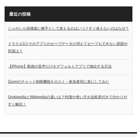
最近の投稿
じゃがいも収穫後に種芋として使えるのはいつ？すぐ使えないのはなぜ？
ドラクエ3スマホアプリのセーブデータが消えてセーブもできない原因や
対策は？
【IPhone】動画の音声だけをデフォルトアプリで抽出する方法
Zoomのチャット制限機能をホスト・参加者別に表にしてみた
GrokipediaとWikipediaの違いは？特徴や使い方を比較表付きで分かりや
すく解説！