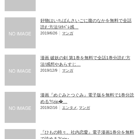
好物はいちばんさいごに腹のなかを無料で全話
読む方法!ﾈﾀﾊﾞﾚ感…
2019/6/26
マンガ
漫画 破妖の剣 第1巻を無料で全話1巻分読む方
法!感想やあらすじ…
2019/12/9
マンガ
漫画『めぐみとつぐみ』電子版を無料で1巻分読
める?(zip�…
2019/2/16
エンタメ
,
マンガ
『ひもの時々、社内恋愛』電子漫画1巻分を無料
で読める?(zip･…