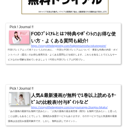
Pick ! Journal !!
FODﾌﾟﾚﾐｱﾑとは?特典やﾎﾟｲﾝﾄのお得な使
い方・よくある質問も紹介!
https://storyofthebeginning.com/fodpremiumtoha-tokutenpoint/
FODプレミアムって何？という人のために、・FODとFODプレミアムについて・豊富な特典の内容・ポイ
ントバック（還元）のお得な使用方法・よくある質問などを紹介します。これらを知ることでどんなサー
ビスなのか理解を深めていきましょう！FODとFODプレミアムFODプレ...
Pick ! Journal !!
人気&最新漫画が無料で1巻以上読めるｻｰ
ﾋﾞｽの比較表!付与ﾎﾟｲﾝﾄなど
https://storyofthebeginning.com/muryoumanga-1kanijou-hikaku/
「あの漫画の最新刊を無料で読みたい」「人気の漫画の過去発売巻（既刊）を無料で読みたい」と思った
ことは誰しもあることでしょう。漫画読み放題サービスもありますが、そのサービスでは人気漫画や最新
漫画はほぼ読み放題対象外です。しかし、無料お試しでポイント...