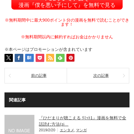
漫画『僕を悪い子にして』を無料で見る
※無料期間中に最大900ポイント分の漫画を無料で読むことができ
ます！
※無料期間以内に解約すればお金はかかりません
※本ページはプロモーションが含まれています
前の記事
次の記事
関連記事
『ひだまりが聴こえる ﾘﾐｯﾄ1』漫画を無料で全
話読む方法(zi…
2019/2/20
エンタメ
,
マンガ