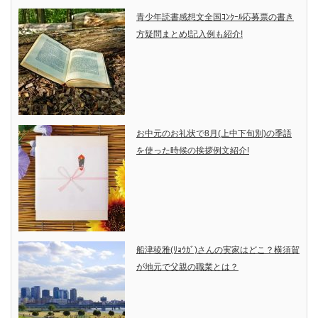
青少年読書感想文全国ｺﾝｸｰﾙ応募票の書き
方疑問まとめ!記入例も紹介!
お中元のお礼状で8月(上中下旬別)の季語
を使った時候の挨拶例文紹介!
船津稜雅(ﾘｮｳｶﾞ)さんの実家はどこ？横須賀
が地元で父親の職業とは？