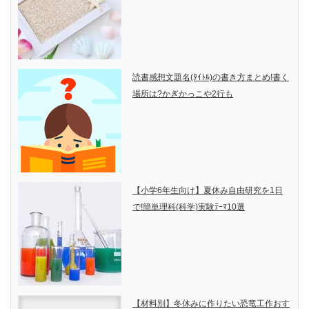
読書感想文題名(ﾀｲﾄﾙ)の書き方まとめ!書く
場所は?かぎかっこや2行も
【小学6年生向け】夏休み自由研究を1日
で!簡単理科(科学)実験ﾃｰﾏ10選
【材料別】冬休みに作りたい恐竜工作おす