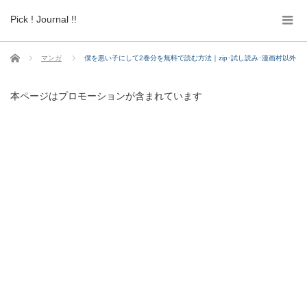
Pick ! Journal !!
ホーム
マンガ
僕を悪い子にして2巻分を無料で読む方法｜zip･試し読み･漫画村以外
本ページはプロモーションが含まれています