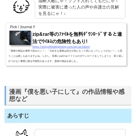
油断大敵にゃ！ソフト入れててもだにゃ！
実際に被害に遭った人の声や弁護士の見解
を見るにゃ！↓
Pick ! Journal !!
zip&rar等のﾌｧｲﾙを無料ﾀﾞｳﾝﾛｰﾄﾞすると違
法でｳｲﾙｽの危険性もあり!
https://storyofthebeginning.com/zip-rar-kiken/
「漫画や雑誌を無料で読みたい！」「大好きな漫画は続きが気になって気になってしょうがない！」と思
うことは誰しもありますよね。しかし、安易にzipやrarファイルのダウンロードをしてしまうと、取り返し
がつかない事態に陥る可能性があります。漫画や雑誌を楽しむ...
漫画『僕を悪い子にして』の作品情報や感
想など
あらすじ