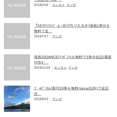
2019/2/16
エンタメ
,
マンガ
『ﾈｵﾝｻｲﾝｱﾝﾊﾞｰ』(おげれつたなか)漫画1巻分を
無料で全…
2019/7/17
マンガ
漫画10DANCE(ﾃﾝﾀﾞﾝｽ)を無料で1巻分全話(最新
刊含む…
2019/11/19
エンタメ
,
マンガ
ｺﾞｰﾙﾃﾞﾝｶﾑｲ新刊19巻を無料(ziprar以外)で全話
読…
2018/9/13
マンガ