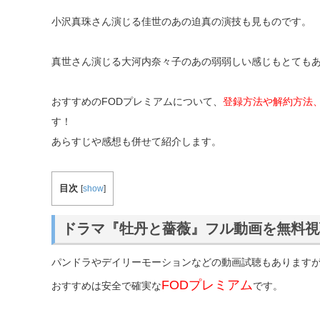
小沢真珠さん演じる佳世のあの迫真の演技も見ものです。
真世さん演じる大河内奈々子のあの弱弱しい感じもとても
おすすめのFODプレミアムについて、
登録方法や解約方法
す！
あらすじや感想も併せて紹介します。
目次
[
show
]
ドラマ『牡丹と薔薇』フル動画を無料視
パンドラやデイリーモーションなどの動画試聴もあります
FODプレミアム
おすすめは安全で確実な
です。