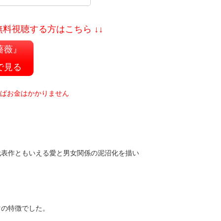
料視聴する方はこちら ↓↓
薔薇』
で見る
ればお金はかかりません
代表作ともいえる愛と男女関係の泥沼化を描い
マの特徴でした。