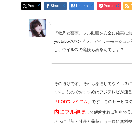
Post
Share
Hatena
Pocket
『牡丹と薔薇』フル動画を安全に確実に
youtubeやパンドラ、デイリーモーショ
し、ウイルスの危険もあるんでしょ？
その通りです。それらを通してウイルス
ます。なのでおすすめはフジテレビが運
「FODプレミアム」
です！このサービス
内にフル視聴
して解約すれば無料で見
さらに『新・牡丹と薔薇』も一緒に無料