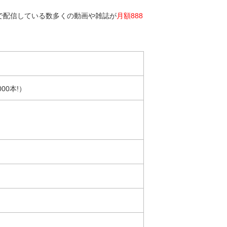
）で配信している数多くの動画や雑誌が
月額888
00本!）