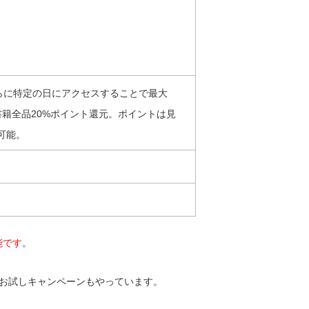
らに特定の日にアクセスすることで最大
書籍全品20%ポイント還元。ポイントは見
可能。
能です
。
のお試しキャンペーンもやっています。