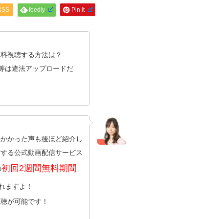
RSS
feedly
Pin it
無料視聴する方法は？
ン等は違法アップロードだ
にかかった声も後ほど紹介し
営する公式動画配信サービス
初回2週間無料期間
の
れますよ！
視聴が可能です！