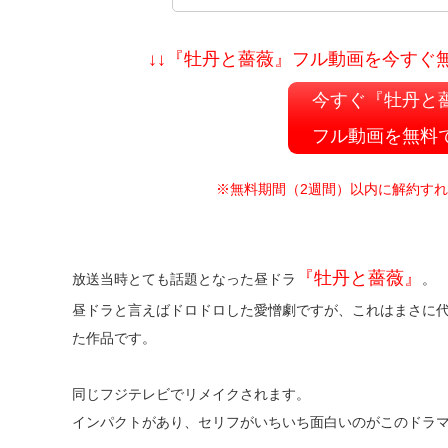
↓↓『牡丹と薔薇』フル動画を今すぐ無
今すぐ『牡丹と
フル動画を無料
※無料期間（2週間）以内に解約す
『牡丹と薔薇』
放送当時とても話題となった昼ドラ
。
昼ドラと言えばドロドロした愛憎劇ですが、これはまさに
た作品です。
同じフジテレビでリメイクされます。
インパクトがあり、セリフがいちいち面白いのがこのドラ