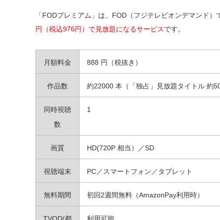
「FODプレミアム」は、FOD（フジテレビオンデマンド
円（税込976円）で見放題になるサービス
です。
月額料金
888 円（税抜き）
作品数
約22000 本（「独占」見放題タイトル 約50
同時視聴
1
数
画質
HD(720P 相当）／SD
視聴端末
PC／スマートフォン／タブレット
無料期間
初回2週間無料（AmazonPay利用時）
TVOD(都
利用可能