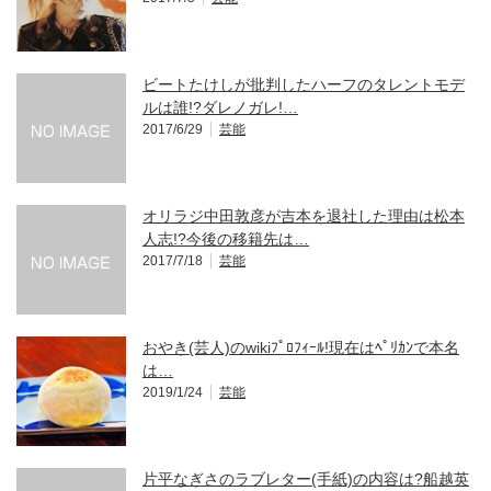
ビートたけしが批判したハーフのタレントモデ
ルは誰!?ダレノガレ!…
2017/6/29
芸能
オリラジ中田敦彦が吉本を退社した理由は松本
人志!?今後の移籍先は…
2017/7/18
芸能
おやき(芸人)のwikiﾌﾟﾛﾌｨｰﾙ!現在はﾍﾟﾘｶﾝで本名
は…
2019/1/24
芸能
片平なぎさのラブレター(手紙)の内容は?船越英