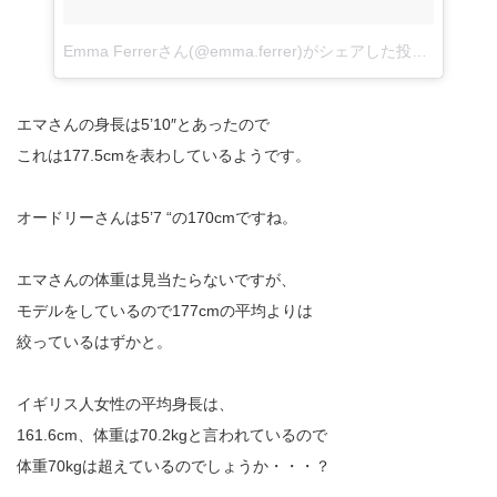
Emma Ferrerさん(@emma.ferrer)がシェアした投稿
–
2015
エマさんの身長は5’10″とあったので
これは177.5cmを表わしているようです。
オードリーさんは5’7 “の170cmですね。
エマさんの体重は見当たらないですが、
モデルをしているので177cmの平均よりは
絞っているはずかと。
イギリス人女性の平均身長は、
161.6cm、体重は70.2kgと言われているので
体重70kgは超えているのでしょうか・・・？