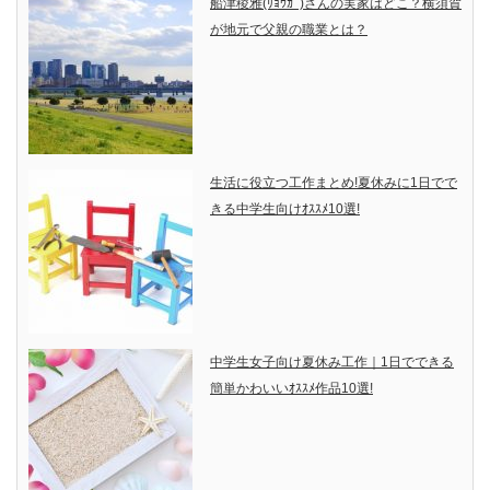
船津稜雅(ﾘｮｳｶﾞ)さんの実家はどこ？横須賀
が地元で父親の職業とは？
生活に役立つ工作まとめ!夏休みに1日でで
きる中学生向けｵｽｽﾒ10選!
中学生女子向け夏休み工作｜1日でできる
簡単かわいいｵｽｽﾒ作品10選!