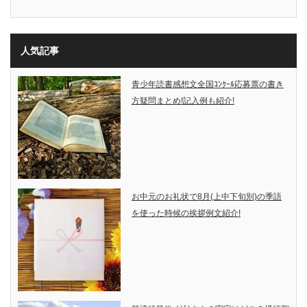
人気記事
青少年読書感想文全国ｺﾝｸｰﾙ応募票の書き
方疑問まとめ!記入例も紹介!
お中元のお礼状で8月(上中下旬別)の季語
を使った時候の挨拶例文紹介!