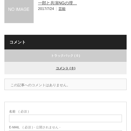
一郎と共演NGの理…
2017/7/24
芸能
コメント
トラックバック ( 0 )
コメント ( 0 )
この記事へのコメントはありません。
名前
( 必須 )
E-MAIL
( 必須 ) - 公開されません -