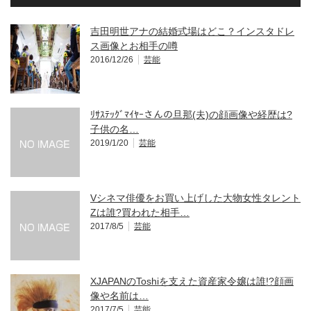
吉田明世アナの結婚式場はどこ？インスタドレ
ス画像とお相手の噂
2016/12/26
芸能
ﾘｻｽﾃｯｸﾞﾏｲﾔｰさんの旦那(夫)の顔画像や経歴は?
子供の名…
2019/1/20
芸能
Vシネマ俳優をお買い上げした大物女性タレント
Zは誰?買われた相手…
2017/8/5
芸能
XJAPANのToshiを支えた資産家令嬢は誰!?顔画
像や名前は…
2017/7/5
芸能