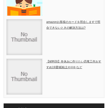
amazonお客様のカードを照合しますで照
合できないときの解決方法は?
【材料別】冬休みに作りたい恐竜工作おす
すめ19選!紙粘土やｽﾄﾛｰなど