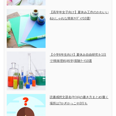
【高学年女子向け】夏休み工作のかわいい
&おしゃれな簡単ｱｲﾃﾞｨｱ10選!
【小学6年生向け】夏休み自由研究を1日
で!簡単理科(科学)実験ﾃｰﾏ10選
読書感想文題名(ﾀｲﾄﾙ)の書き方まとめ!書く
場所は?かぎかっこや2行も