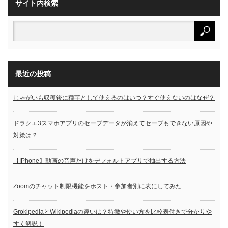
サイト内検索
最近の投稿
じゃがいも収穫後に種芋として使えるのはいつ？すぐ使えないのはなぜ？
ドラクエ3スマホアプリのセーブデータが消えてセーブもできない原因や
対策は？
【IPhone】動画の音声だけをデフォルトアプリで抽出する方法
Zoomのチャット制限機能をホスト・参加者別に表にしてみた
GrokipediaとWikipediaの違いは？特徴や使い方を比較表付きで分かりや
すく解説！