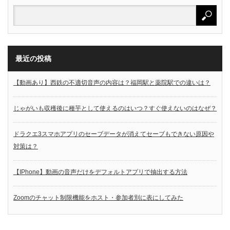
最近の投稿
【動画あり】西鉄の不適切音声の内容は？福岡駅と薬院駅での違いは？
じゃがいも収穫後に種芋として使えるのはいつ？すぐ使えないのはなぜ？
ドラクエ3スマホアプリのセーブデータが消えてセーブもできない原因や
対策は？
【IPhone】動画の音声だけをデフォルトアプリで抽出する方法
Zoomのチャット制限機能をホスト・参加者別に表にしてみた