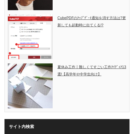
CubePDFのｱｯﾌﾟﾃﾞｰﾄ通知を消す方法は?更
新しても起動時に出てくる!?
夏休み工作丨難しくてすごい工作ｱｲﾃﾞｨｱ13
選!【高学年や中学生向け】
サイト内検索