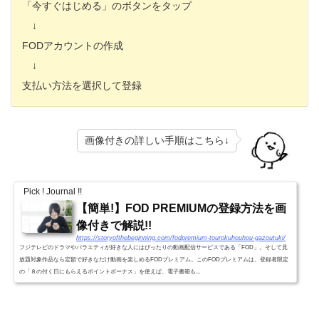
「今すぐはじめる」のボタンをタップ
↓
FODアカウントの作成
↓
支払い方法を選択して登録
画像付きの詳しい手順はこちら↓
Pick ! Journal !!
【簡単!】FOD PREMIUMの登録方法を画
像付きで解説!!
https://storyofthebeginning.com/fodpremium-tourokuhouhou-gazoutuki/
フジテレビのドラマやバラエティが好きな人にはぴったりの動画配信サービスである「FOD」。そして見
放題対象作品なら定額で好きなだけ動画を楽しめるFODプレミアム。このFODプレミアムは、登録者限定
の「８の付く日にもらえるポイントボーナス」を使えば、電子書籍も...