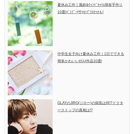
夏休み工作丨風鈴&ｳｨﾝﾄﾞﾁｬｲﾑ簡単手作り
10選!ﾊﾞﾝﾌﾞｰ(竹)やﾌﾟﾗｽﾁｯｸも!
中学生女子向け夏休み工作｜1日でできる
簡単かわいいｵｽｽﾒ作品10選!
GLAYのJIRO(ジロー)の病気は何!?ドクタ
ーストップの真相は!?