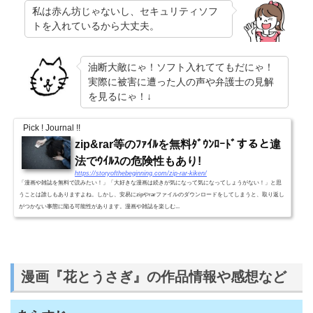
私は赤ん坊じゃないし、セキュリティソフ
トを入れているから大丈夫。
油断大敵にゃ！ソフト入れててもだにゃ！
実際に被害に遭った人の声や弁護士の見解
を見るにゃ！↓
Pick ! Journal !!
zip&rar等のﾌｧｲﾙを無料ﾀﾞｳﾝﾛｰﾄﾞすると違
法でｳｲﾙｽの危険性もあり!
https://storyofthebeginning.com/zip-rar-kiken/
「漫画や雑誌を無料で読みたい！」「大好きな漫画は続きが気になって気になってしょうがない！」と思
うことは誰しもありますよね。しかし、安易にzipやrarファイルのダウンロードをしてしまうと、取り返し
がつかない事態に陥る可能性があります。漫画や雑誌を楽しむ...
漫画『花とうさぎ』の作品情報や感想など