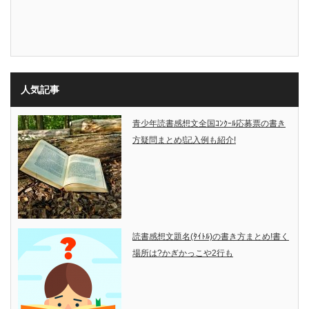
人気記事
青少年読書感想文全国ｺﾝｸｰﾙ応募票の書き
方疑問まとめ!記入例も紹介!
読書感想文題名(ﾀｲﾄﾙ)の書き方まとめ!書く
場所は?かぎかっこや2行も