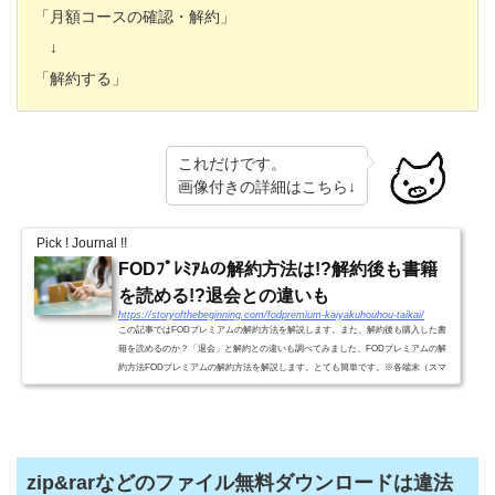
「月額コースの確認・解約」
↓
「解約する」
これだけです。
画像付きの詳細はこちら↓
Pick ! Journal !!
FODﾌﾟﾚﾐｱﾑの解約方法は!?解約後も書籍
を読める!?退会との違いも
https://storyofthebeginning.com/fodpremium-kaiyakuhouhou-taikai/
この記事ではFODプレミアムの解約方法を解説します。また、解約後も購入した書
籍を読めるのか？「退会」と解約との違いも調べてみました。FODプレミアムの解
約方法FODプレミアムの解約方法を解説します。とても簡単です。※各端末（スマ
ホ、タブレット、パソコン）と...
zip&rarなどのファイル無料ダウンロードは違法