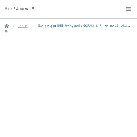
Pick ! Journal !!
ホーム
マンガ
花とうさぎBL漫画1巻分を無料で全話読む方法｜zip･rar･試し読み以
外