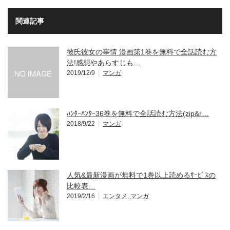
関連記事
彼氏彼女の事情 漫画第1巻を無料で全話読む方
法!感想やあらすじも…
2019/12/9
マンガ
ﾊﾝﾀｰﾊﾝﾀｰ36巻を無料で全話読む方法(zip&r…
2018/9/22
マンガ
人気&最新漫画が無料で1巻以上読めるｻｰﾋﾞｽの
比較表…
2019/2/16
エンタメ
,
マンガ