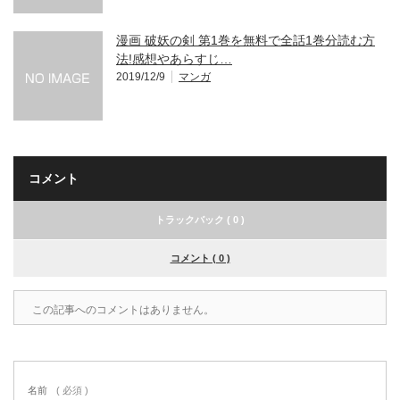
漫画 破妖の剣 第1巻を無料で全話1巻分読む方
法!感想やあらすじ…
2019/12/9
マンガ
コメント
トラックバック ( 0 )
コメント ( 0 )
この記事へのコメントはありません。
名前
( 必須 )