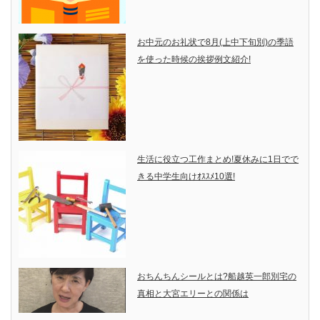
お中元のお礼状で8月(上中下旬別)の季語
を使った時候の挨拶例文紹介!
生活に役立つ工作まとめ!夏休みに1日でで
きる中学生向けｵｽｽﾒ10選!
おちんちんシールとは?船越英一郎別宅の
真相と大宮エリーとの関係は