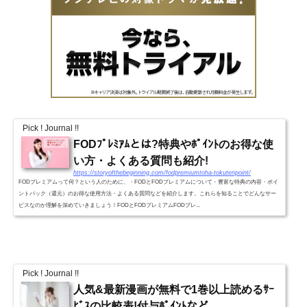
Pick ! Journal !!
FODﾌﾟﾚﾐｱﾑとは?特典やﾎﾟｲﾝﾄのお得な使
い方・よくある質問も紹介!
https://storyofthebeginning.com/fodpremiumtoha-tokutenpoint/
FODプレミアムって何？という人のために、・FODとFODプレミアムについて・豊富な特典の内容・ポイ
ントバック（還元）のお得な使用方法・よくある質問などを紹介します。これらを知ることでどんなサー
ビスなのか理解を深めていきましょう！FODとFODプレミアムFODプレ...
Pick ! Journal !!
人気&最新漫画が無料で1巻以上読めるｻｰ
ﾋﾞｽの比較表!付与ﾎﾟｲﾝﾄなど