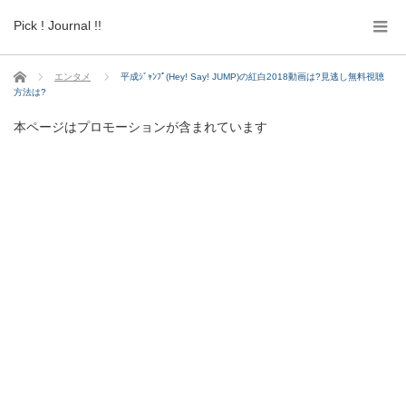
Pick ! Journal !!
ホーム
エンタメ
平成ｼﾞｬﾝﾌﾟ(Hey! Say! JUMP)の紅白2018動画は?見逃し無料視聴
方法は?
本ページはプロモーションが含まれています