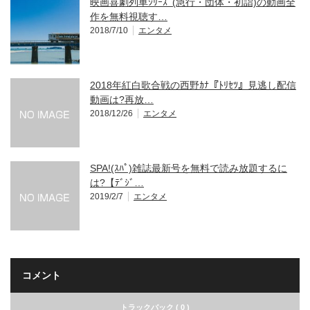
映画喜劇列車ｼﾘｰｽﾞ(急行・団体・初詣)の動画全
作を無料視聴す…
2018/7/10
エンタメ
2018年紅白歌合戦の西野ｶﾅ『ﾄﾘｾﾂ』見逃し配信
動画は?再放…
2018/12/26
エンタメ
SPA!(ｽﾊﾟ)雑誌最新号を無料で読み放題するに
は?【ﾃﾞｼﾞ…
2019/2/7
エンタメ
コメント
トラックバック ( 0 )