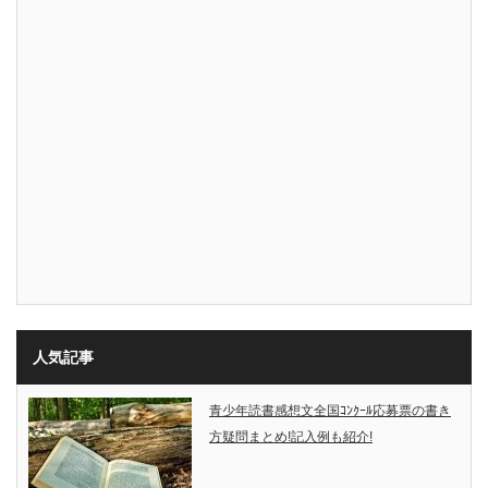
人気記事
青少年読書感想文全国ｺﾝｸｰﾙ応募票の書き
方疑問まとめ!記入例も紹介!