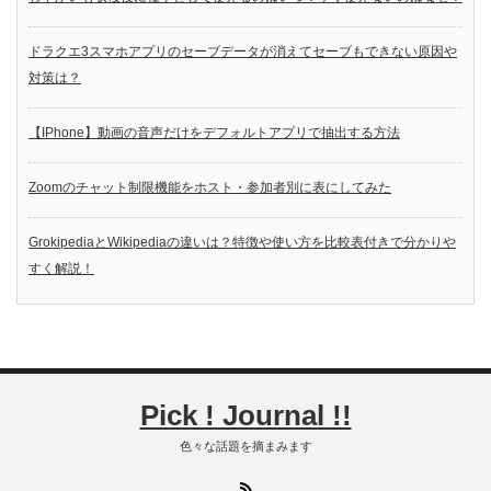
ドラクエ3スマホアプリのセーブデータが消えてセーブもできない原因や
対策は？
【IPhone】動画の音声だけをデフォルトアプリで抽出する方法
Zoomのチャット制限機能をホスト・参加者別に表にしてみた
GrokipediaとWikipediaの違いは？特徴や使い方を比較表付きで分かりや
すく解説！
Pick ! Journal !!
色々な話題を摘まみます
RSS