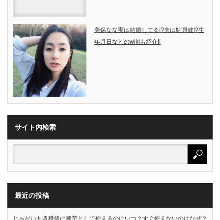
美保なな実は結婚してる!?夫は鮎貝健!?生
年月日などのwikiも紹介!!
サイト内検索
最近の投稿
じゃがいも収穫後に種芋として使えるのはいつ？すぐ使えないのはなぜ？