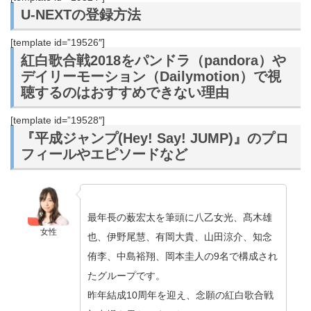
U-NEXTの登録方法
[template id=”19526″]
紅白歌合戦2018をパンドラ（pandora）や
デイリーモーション（Dailymotion）で視
聴するのはおすすめできない理由
[template id=”19528″]
『平成ジャンプ(Hey! Say! JUMP)』のプロ
フィールやエピソードなど
最年長の薮宏太を筆頭に八乙女光、髙木雄
女性
也、伊野尾慧、有岡大貴、山田涼介、知念
侑李、中島裕翔、岡本圭人の9名で構成され
たグループです。
昨年結成10周年を迎え、念願の紅白歌合戦