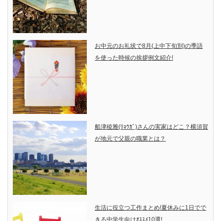
お中元のお礼状で8月(上中下旬別)の季語
を使った時候の挨拶例文紹介!
船津稜雅(ﾘｮｳｶﾞ)さんの実家はどこ？横須賀
が地元で父親の職業とは？
生活に役立つ工作まとめ!夏休みに1日でで
きる中学生向けｵｽｽﾒ10選!