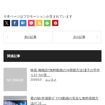
※本ページはプロモーションが含まれています
前の記事
次の記事
関連記事
映画 俺物語!!無料動画のﾌﾙ視聴方法!凜子の手作
りｽｲｰﾂが美…
2020/1/3
エンタメ
蜜の味(井浦新)ﾄﾞﾗﾏﾌﾙ動画の安全な無料視聴方
法(ﾊﾟﾝﾄﾞ…