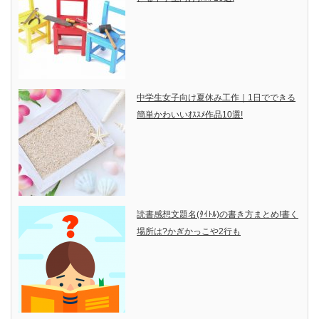
中学生女子向け夏休み工作｜1日でできる
簡単かわいいｵｽｽﾒ作品10選!
読書感想文題名(ﾀｲﾄﾙ)の書き方まとめ!書く
場所は?かぎかっこや2行も