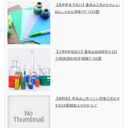
【高学年女子向け】夏休み工作のかわいい
&おしゃれな簡単ｱｲﾃﾞｨｱ10選!
【小学6年生向け】夏休み自由研究を1日
で!簡単理科(科学)実験ﾃｰﾏ10選
【材料別】冬休みに作りたい恐竜工作おす
すめ19選!紙粘土やｽﾄﾛｰなど