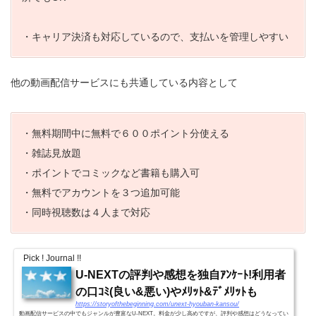
・キャリア決済も対応しているので、支払いを管理しやすい
他の動画配信サービスにも共通している内容として
・無料期間中に無料で６００ポイント分使える
・雑誌見放題
・ポイントでコミックなど書籍も購入可
・無料でアカウントを３つ追加可能
・同時視聴数は４人まで対応
Pick ! Journal !!
U-NEXTの評判や感想を独自ｱﾝｹｰﾄ!利用者
の口ｺﾐ(良い&悪い)やﾒﾘｯﾄ&ﾃﾞﾒﾘｯﾄも
https://storyofthebeginning.com/unext-hyouban-kansou/
動画配信サービスの中でもジャンルが豊富なU-NEXT。料金が少し高めですが、評判や感想はどうなってい