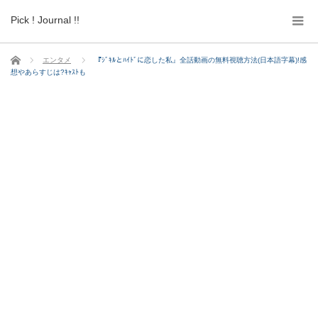
Pick ! Journal !!
ホーム
エンタメ
『ｼﾞｷﾙとﾊｲﾄﾞに恋した私』全話動画の無料視聴方法(日本語字幕)!感
想やあらすじは?ｷｬｽﾄも