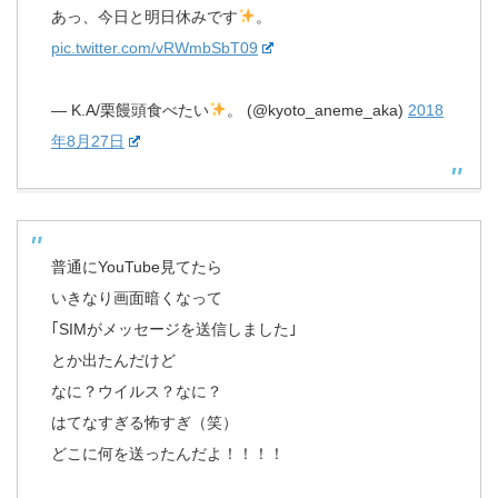
あっ、今日と明日休みです
。
pic.twitter.com/vRWmbSbT09
— K.A/栗饅頭食べたい
。 (@kyoto_aneme_aka)
2018
年8月27日
普通にYouTube見てたら
いきなり画面暗くなって
｢SIMがメッセージを送信しました｣
とか出たんだけど
なに？ウイルス？なに？
はてなすぎる怖すぎ（笑）
どこに何を送ったんだよ！！！！