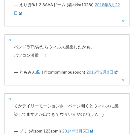
— えり@9/1.2.3AAAドーム (@ekka1028t)
2018年8月22
日
パンドラTVみたらウィルス感染したかも。
パソコン激重！！
— ともみん
(@tomominmousouch)
2016年2月8日
てかデイリーモーションさ、ページ開くとウィルスに感
染してますとか出てきてウザいんやけど(´. ?.｀)
— ゾミ (@zomi123zomi)
2014年3月5日