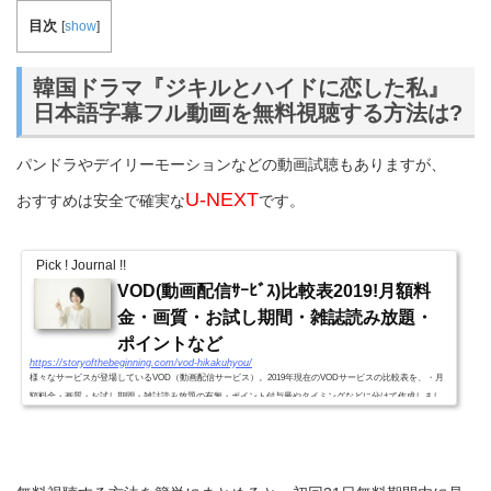
目次
[
show
]
韓国ドラマ『ジキルとハイドに恋した私』
日本語字幕フル動画を無料視聴する方法は?
パンドラやデイリーモーションなどの動画試聴もありますが、
U-NEXT
おすすめは安全で確実な
です。
Pick ! Journal !!
VOD(動画配信ｻｰﾋﾞｽ)比較表2019!月額料
金・画質・お試し期間・雑誌読み放題・
ポイントなど
https://storyofthebeginning.com/vod-hikakuhyou/
様々なサービスが登場しているVOD（動画配信サービス）。2019年現在のVODサービスの比較表を、・月
額料金・画質・お試し期間・雑誌読み放題の有無・ポイント付与量やタイミングなどに分けて作成しまし
た。VODｻｰﾋﾞｽ別比較表2019!(月額料金・画質・お試し期間・雑誌読...