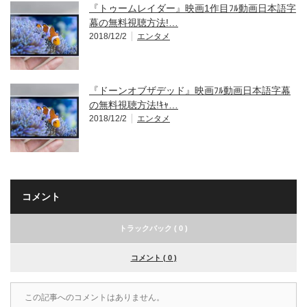
『トゥームレイダー』映画1作目ﾌﾙ動画日本語字
幕の無料視聴方法!…
2018/12/2
エンタメ
『ドーンオブザデッド』映画ﾌﾙ動画日本語字幕
の無料視聴方法!ｷｬ…
2018/12/2
エンタメ
コメント
トラックバック ( 0 )
コメント ( 0 )
この記事へのコメントはありません。