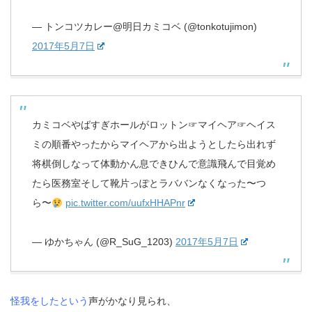
— トンコツカレー@明日カミコベ (@tonkotujimon)
2017年5月7日
カミコベやばすぎホールがロットン☞マイヘア☞ヘイス
ミの順番やったからマイヘアから出ようとしたら出れず
将棋倒しなって体動かん息できひんで意識飛んで目覚め
たら医務室そして靴片っぽとラババンなくなった〜つ
ら〜
pic.twitter.com/uufxHHAPnr
— ゆかちゃん (@R_SuG_1203)
2017年5月7日
怪我をしたという
声がかなり見られ、