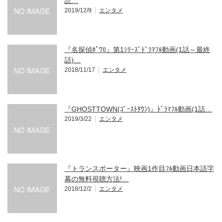
読…
2019/12/9
エンタメ
『名探偵ﾎﾟﾜﾛ』第1ｼﾘｰｽﾞﾄﾞﾗﾏﾌﾙ動画(1話～最終
話)…
2018/11/17
エンタメ
『GHOSTTOWN(ｺﾞｰｽﾄﾀｳﾝ)』ﾄﾞﾗﾏﾌﾙ動画(1話…
2019/3/22
エンタメ
『トランスポーター』映画1作目ﾌﾙ動画日本語字
幕の無料視聴方法!…
2018/12/2
エンタメ