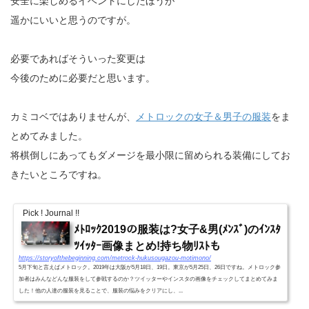
安全に楽しめるイベントにしたほうが
遥かにいいと思うのですが。
必要であればそういった変更は
今後のために必要だと思います。
カミコベではありませんが、
メトロックの女子＆男子の服装
をま
とめてみました。
将棋倒しにあってもダメージを最小限に留められる装備にしてお
きたいところですね。
Pick ! Journal !!
ﾒﾄﾛｯｸ2019の服装は?女子&男(ﾒﾝｽﾞ)のｲﾝｽﾀ
ﾂｲｯﾀｰ画像まとめ!持ち物ﾘｽﾄも
https://storyofthebeginning.com/metrock-hukusougazou-motimono/
5月下旬と言えばメトロック。2019年は大阪が5月18日、19日。東京が5月25日、26日ですね。メトロック参
加者はみんなどんな服装をして参戦するのか？ツイッターやインスタの画像をチェックしてまとめてみま
した！他の人達の服装を見ることで、服装の悩みをクリアにし、...