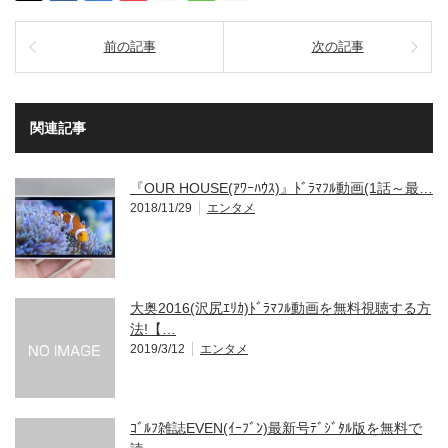
前の記事
次の記事
関連記事
『OUR HOUSE(ｱﾜｰﾊｳｽ)』ﾄﾞﾗﾏﾌﾙ動画(1話～最…
2018/11/29
エンタメ
大奥2016(沢尻ｴﾘｶ)ﾄﾞﾗﾏﾌﾙ動画を無料視聴する方
法!【…
2019/3/12
エンタメ
ｺﾞﾙﾌ雑誌EVEN(ｲｰﾌﾞﾝ)最新号ﾃﾞｼﾞﾀﾙ版を無料で