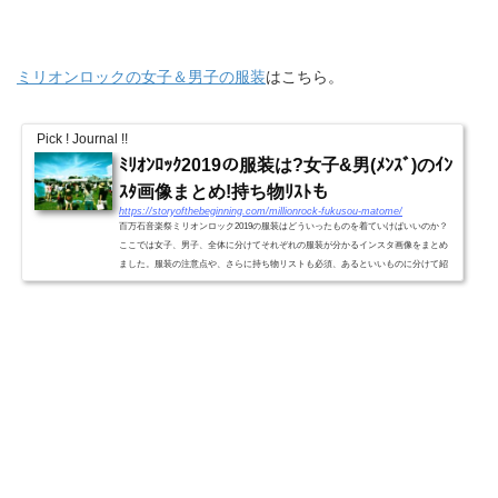
ミリオンロックの女子＆男子の服装
はこちら。
Pick ! Journal !!
ﾐﾘｵﾝﾛｯｸ2019の服装は?女子&男(ﾒﾝｽﾞ)のｲﾝ
ｽﾀ画像まとめ!持ち物ﾘｽﾄも
https://storyofthebeginning.com/millionrock-fukusou-matome/
百万石音楽祭ミリオンロック2019の服装はどういったものを着ていけばいいのか？
ここでは女子、男子、全体に分けてそれぞれの服装が分かるインスタ画像をまとめ
ました。服装の注意点や、さらに持ち物リストも必須、あるといいものに分けて紹
介していきます。服装の雰...