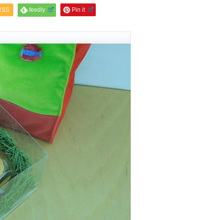
RSS
feedly
Pin it