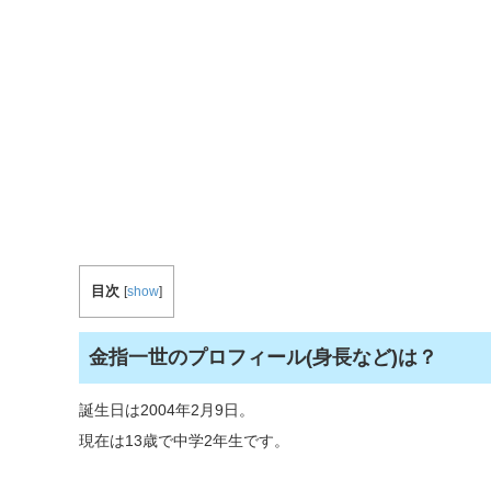
目次
[
show
]
金指一世のプロフィール(身長など)は？
誕生日は2004年2月9日。
現在は13歳で中学2年生です。