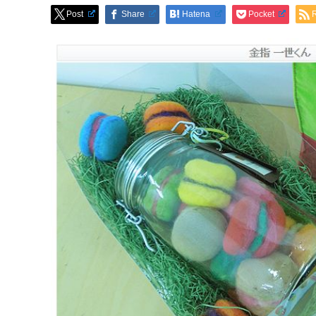
Post
Share
Hatena
Pocket