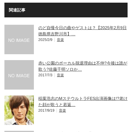
関連記事
のど自慢今日の曲やゲストは？【2025年2月9日
徳島県吉野川市】…
2025/2/9
音楽
赤い公園のボーカル脱退理由は不仲?今後は誰が
歌う?佐藤千明ソロか…
2017/7/3
音楽
稲葉浩志のMステウルトラFES出演画像は!?老け
た顔が歌うと若返…
2017/9/19
音楽