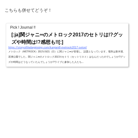
こちらも併せてどうぞ！
Pick ! Journal !!
[:ja]関ジャニ∞のメトロック2017のセトリは!?グッ
ズや時間は!?感想も!![:]
https://storyofthebeginning.com/kanjani8-metrock2017-setori/
メトロック（METROCK）2017の5/21（日）に関ジャニ∞が登場し、話題となっています。場所は新木場、
若洲公園でした。関ジャニ∞のメトロック2017のセトリ（セットリスト）はなんだったのでしょうか!?グッ
ズや時間はどうなっていたんでしょうか!?ライブに参加した人たち...