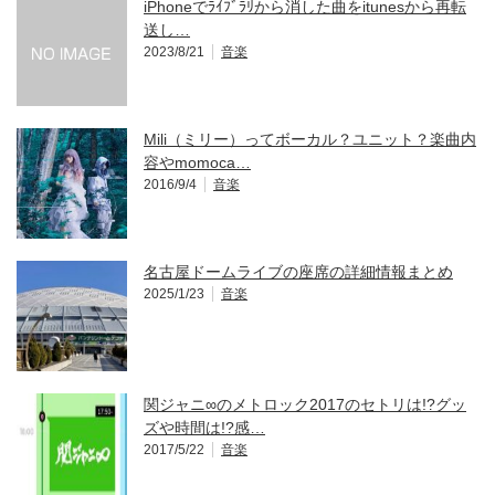
iPhoneでﾗｲﾌﾞﾗﾘから消した曲をitunesから再転
送し…
2023/8/21
音楽
Mili（ミリー）ってボーカル？ユニット？楽曲内
容やmomoca…
2016/9/4
音楽
名古屋ドームライブの座席の詳細情報まとめ
2025/1/23
音楽
関ジャニ∞のメトロック2017のセトリは!?グッ
ズや時間は!?感…
2017/5/22
音楽