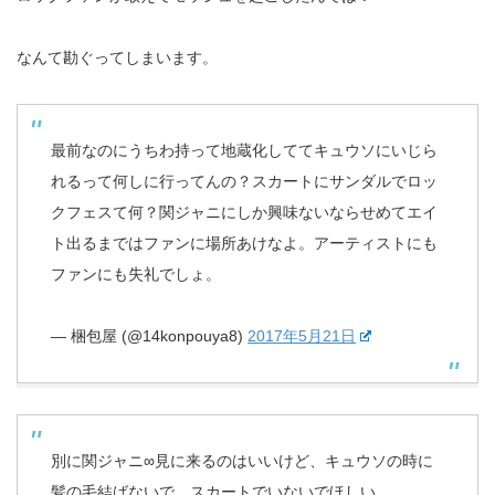
なんて勘ぐってしまいます。
最前なのにうちわ持って地蔵化しててキュウソにいじら
れるって何しに行ってんの？スカートにサンダルでロッ
クフェスて何？関ジャニにしか興味ないならせめてエイ
ト出るまではファンに場所あけなよ。アーティストにも
ファンにも失礼でしょ。
— 梱包屋 (@14konpouya8)
2017年5月21日
別に関ジャニ∞見に来るのはいいけど、キュウソの時に
髪の毛結ばないで、スカートでいないでほしい、、、