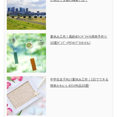
夏休み工作丨風鈴&ｳｨﾝﾄﾞﾁｬｲﾑ簡単手作り
10選!ﾊﾞﾝﾌﾞｰ(竹)やﾌﾟﾗｽﾁｯｸも!
中学生女子向け夏休み工作｜1日でできる
簡単かわいいｵｽｽﾒ作品10選!