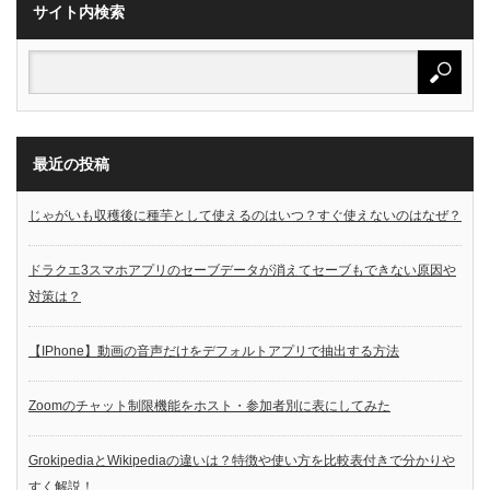
サイト内検索
最近の投稿
じゃがいも収穫後に種芋として使えるのはいつ？すぐ使えないのはなぜ？
ドラクエ3スマホアプリのセーブデータが消えてセーブもできない原因や
対策は？
【IPhone】動画の音声だけをデフォルトアプリで抽出する方法
Zoomのチャット制限機能をホスト・参加者別に表にしてみた
GrokipediaとWikipediaの違いは？特徴や使い方を比較表付きで分かりや
すく解説！