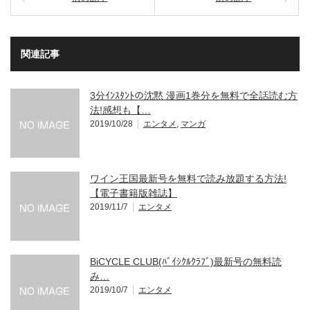
関連記事
3分ｲﾝｽﾀﾝﾄの沈黙 漫画1巻分を無料で全話読む方
法!感想も【…
2019/10/28
エンタメ
,
マンガ
ワイン王国最新号を無料で読み放題する方法!
【電子書籍版雑誌】
2019/11/7
エンタメ
BiCYCLE CLUB(ﾊﾞｲｼｸﾙｸﾗﾌﾞ)最新号の無料読
み…
2019/10/7
エンタメ