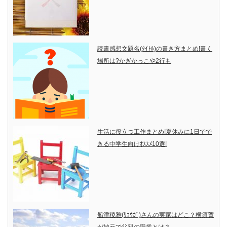
読書感想文題名(ﾀｲﾄﾙ)の書き方まとめ!書く
場所は?かぎかっこや2行も
生活に役立つ工作まとめ!夏休みに1日でで
きる中学生向けｵｽｽﾒ10選!
船津稜雅(ﾘｮｳｶﾞ)さんの実家はどこ？横須賀
が地元で父親の職業とは？