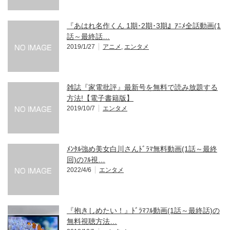
『あはれ名作くん 1期･2期･3期』ｱﾆﾒ全話動画(1
話～最終話…
2019/1/27
アニメ
,
エンタメ
雑誌『家電批評』最新号を無料で読み放題する
方法!【電子書籍版】
2019/10/7
エンタメ
ﾒﾝﾀﾙ強め美女白川さんﾄﾞﾗﾏ無料動画(1話～最終
回)のﾌﾙ視…
2022/4/6
エンタメ
『抱きしめたい！』ﾄﾞﾗﾏﾌﾙ動画(1話～最終話)の
無料視聴方法…