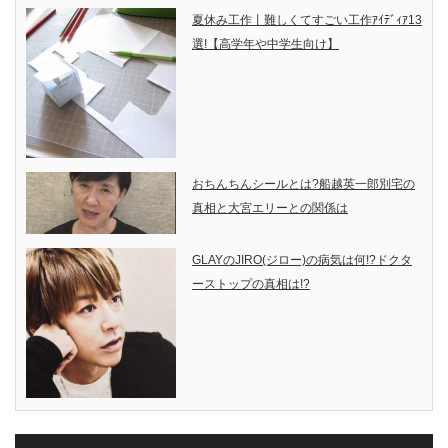
夏休み工作丨難しくてすごい工作ｱｲﾃﾞｨｱ13
選!【高学年や中学生向け】
おちんちんシールとは?船越英一郎別宅の
真相と大宮エリーとの関係は
GLAYのJIRO(ジロー)の病気は何!?ドクタ
ーストップの真相は!?