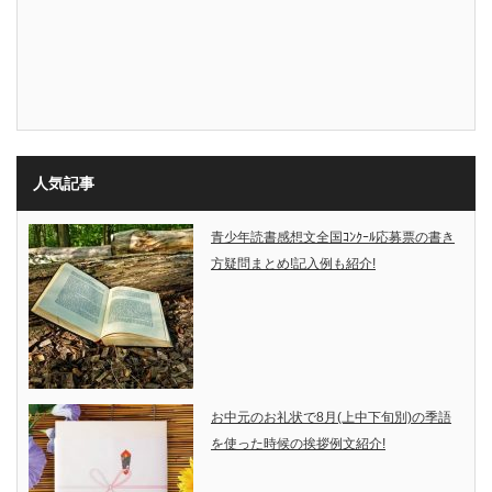
人気記事
青少年読書感想文全国ｺﾝｸｰﾙ応募票の書き
方疑問まとめ!記入例も紹介!
お中元のお礼状で8月(上中下旬別)の季語
を使った時候の挨拶例文紹介!