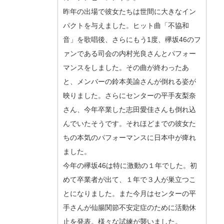
昨年の出場で彼女たちは世間に大きなイン
パクトを与えました。ヒット曲「不協和
音」を歌唱後、さらにもう1度、欅坂46のフ
ァンである司会の内村光良さんとパフォー
マンスをしました。その曲が終わったあ
と、メンバーの鈴本美諭さんが倒れる姿が
映りました。さらにセンターの平手友梨奈
さん、今年卒業した志田愛佳さんも倒れ込
んでいたそうです。それほどまでの彼女た
ちの本気のパフォーマンスに日本中が痺れ
ました。
今年の欅坂46は特に激動の１年でした。初
めて卒業者が出て、１年で３人が巣立つこ
とになりました。また今月はセンターの平
手さんが仙腸関節不安定症のために活動休
止を発表。様々な試練が襲いました。