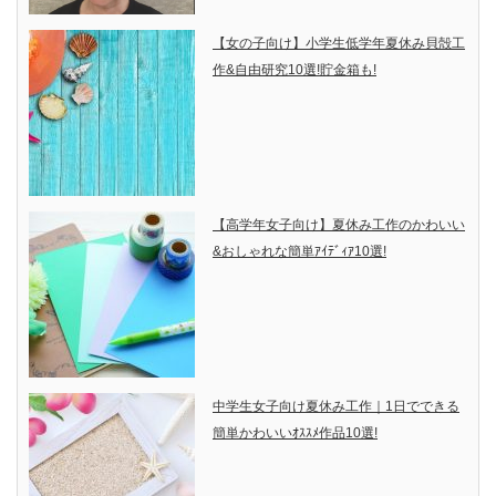
【女の子向け】小学生低学年夏休み貝殻工
作&自由研究10選!貯金箱も!
【高学年女子向け】夏休み工作のかわいい
&おしゃれな簡単ｱｲﾃﾞｨｱ10選!
中学生女子向け夏休み工作｜1日でできる
簡単かわいいｵｽｽﾒ作品10選!