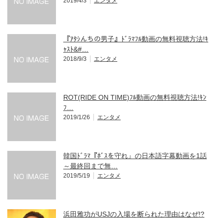
2019/4/3
エンタメ
『ｱﾀｼんちの男子』ﾄﾞﾗﾏﾌﾙ動画の無料視聴方法!ｷ
ｬｽﾄ&#…
2018/9/3
エンタメ
ROT(RIDE ON TIME)ﾌﾙ動画の無料視聴方法!ｷﾝ
ﾌ…
2019/1/26
エンタメ
韓国ﾄﾞﾗﾏ『ﾎﾞｽを守れ』の日本語字幕動画を1話
～最終回まで無…
2019/5/19
エンタメ
浜田雅功がUSJの入場を断られた理由はなぜ!?