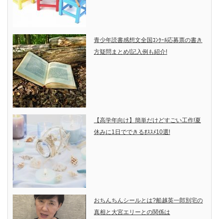
青少年読書感想文全国ｺﾝｸｰﾙ応募票の書き
方疑問まとめ!記入例も紹介!
【高学年向け】簡単だけどすごい工作!夏
休みに1日でできるｵｽｽﾒ10選!
おちんちんシールとは?船越英一郎別宅の
真相と大宮エリーとの関係は