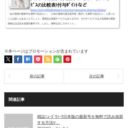
ﾋﾞｽの比較表!付与ﾎﾟｲﾝﾄなど
https://storyofthebeginning.com/muryoumanga-1kanijou-hikaku/
「あの漫画の最新刊を無料で読みたい」「人気の漫画の過去発売巻（既刊）を無料で読みたい」と思った
ことは誰しもあることでしょう。漫画読み放題サービスもありますが、そのサービスでは人気漫画や最新
漫画はほぼ読み放題対象外です。しかし、無料お試しでポイント...
※本ページはプロモーションが含まれています
前の記事
次の記事
関連記事
雑誌ﾆｭｰｽﾞｳｨｰｸ日本版の最新号を無料で読み放題
する方法!(…