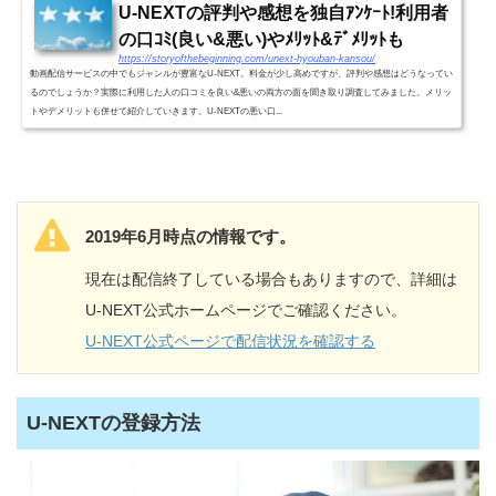
U-NEXTの評判や感想を独自ｱﾝｹｰﾄ!利用者
の口ｺﾐ(良い&悪い)やﾒﾘｯﾄ&ﾃﾞﾒﾘｯﾄも
https://storyofthebeginning.com/unext-hyouban-kansou/
動画配信サービスの中でもジャンルが豊富なU-NEXT。料金が少し高めですが、評判や感想はどうなってい
るのでしょうか？実際に利用した人の口コミを良い&悪いの両方の面を聞き取り調査してみました。メリッ
トやデメリットも併せて紹介していきます。U-NEXTの悪い口...
2019年6月時点の情報です。
現在は配信終了している場合もありますので、詳細は
U-NEXT公式ホームページでご確認ください。
U-NEXT公式ページで配信状況を確認する
U-NEXTの登録方法