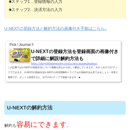
■ステップ1…登録情報の入力
■ステップ2…決済方法の入力
U-NEXTの登録方法と解約方法の画像付き手順はこちら↓
Pick ! Journal !!
U-NEXTの登録方法を登録画面の画像付き
で詳細に解説!解約方法も
https://storyofthebeginning.com/u-next-tourokuhouhou/
この記事ではU-NEXTの登録方法について画像を見ながら詳しく解説していきます。大きく分けて2ステッ
プでできます。U-NEXTの登録方法U-NEXTの31日間無料トライアルの登録方法を見てみましょう！非常に
簡単です。ざっくり説明すると、以下の2ステップで登録できます。■...
U-NEXTの解約方法
容易にできます
解約も
。