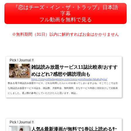
『恋はチーズ・イン・ザ・トラップ』日本語
字幕
フル動画を無料で見る
※無料期間（31日）以内に解約すればお金はかかりません
Pick ! Journal !!
雑誌読み放題サービス11誌比較表!おすす
めはどれ?感想や購読理由も
https://storyofthebeginning.com/zassi-yomihoudai-hikakuhyou/
数ある電子雑誌読み放題サービス。どれを利用したらいいのか迷ってしまいますよね。そこでここでは主
な雑誌読み放題サービス11誌を、雑誌数、月額料金、無料期間、主なサービス内容に項目分けして比較表
にしました。選ぶ際の参考にしていただけたらと思います。雑誌...
Pick ! Journal !!
人気&最新漫画が無料で1巻以上読めるｻｰ