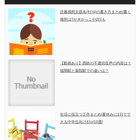
読書感想文題名(ﾀｲﾄﾙ)の書き方まとめ!書く
場所は?かぎかっこや2行も
【動画あり】西鉄の不適切音声の内容は？
福岡駅と薬院駅での違いは？
生活に役立つ工作まとめ!夏休みに1日でで
きる中学生向けｵｽｽﾒ10選!