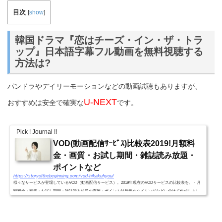
目次
[
show
]
韓国ドラマ『恋はチーズ・イン・ザ・トラ
ップ』日本語字幕フル動画を無料視聴する
方法は?
パンドラやデイリーモーションなどの動画試聴もありますが、
U-NEXT
おすすめは安全で確実な
です。
Pick ! Journal !!
VOD(動画配信ｻｰﾋﾞｽ)比較表2019!月額料
金・画質・お試し期間・雑誌読み放題・
ポイントなど
https://storyofthebeginning.com/vod-hikakuhyou/
様々なサービスが登場しているVOD（動画配信サービス）。2019年現在のVODサービスの比較表を、・月
額料金・画質・お試し期間・雑誌読み放題の有無・ポイント付与量やタイミングなどに分けて作成しまし
た。VODｻｰﾋﾞｽ別比較表2019!(月額料金・画質・お試し期間・雑誌読...