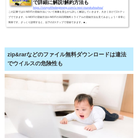
で詳細に解説!解約方法も
https://storyofthebeginning.com/u-next-tourokuhouhou/
この記事ではU-NEXTの登録方法について画像を見ながら詳しく解説していきます。大きく分けて2ステッ
プでできます。U-NEXTの登録方法U-NEXTの31日間無料トライアルの登録方法を見てみましょう！非常に
簡単です。ざっくり説明すると、以下の2ステップで登録できます。■...
zip&rarなどのファイル無料ダウンロードは違法
でウイルスの危険性も