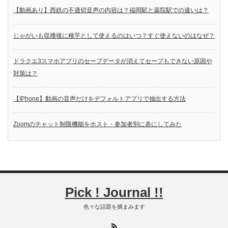
【動画あり】西鉄の不適切音声の内容は？福岡駅と薬院駅での違いは？
じゃがいも収穫後に種芋として使えるのはいつ？すぐ使えないのはなぜ？
ドラクエ3スマホアプリのセーブデータが消えてセーブもできない原因や
対策は？
【IPhone】動画の音声だけをデフォルトアプリで抽出する方法
Zoomのチャット制限機能をホスト・参加者別に表にしてみた
Pick ! Journal !!
色々な話題を摘まみます
RSS