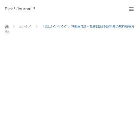
Pick ! Journal !!
ホーム
エンタメ
『恋はﾁｰｽﾞｲﾝﾄﾗｯﾌﾟ』ﾌﾙ動画(1話～最終回)日本語字幕の無料視聴方
法!