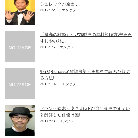
シュレックが原因!…
2017/6/21
エンタメ
『最高の離婚』ﾄﾞﾗﾏﾌﾙ動画の無料視聴方法!あら
すじやｷｬｽﾄ…
2018/9/6
エンタメ
ﾘｼｪｽ(Richesse)雑誌最新号を無料で読み放題す
る方法!…
2019/11/7
エンタメ
ドランク鈴木号泣!?はねトび弁当企画でまずい
と酷評した俳優は誰!…
2017/5/3
エンタメ