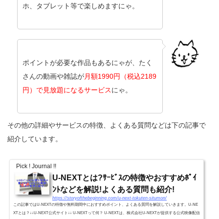
ホ、タブレット等で楽しめますにゃ。
ポイントが必要な作品もあるにゃが、たく
さんの動画や雑誌が
月額1990円（税込2189
円）で見放題になるサービス
にゃ。
その他の詳細やサービスの特徴、よくある質問などは下の記事で
紹介しています。
Pick ! Journal !!
U-NEXTとは?ｻｰﾋﾞｽの特徴やおすすめﾎﾟｲ
ﾝﾄなどを解説!よくある質問も紹介!
https://storyofthebeginning.com/u-next-tokuten-situmon/
この記事ではU-NEXTの特徴や無料期間中におすすめポイント、よくある質問を解説していきます。U-NE
XTとは？↓↓U-NEXT公式サイト↓↓ U-NEXTって何？ U-NEXTは、株式会社U-NEXTが提供する公式映像配信