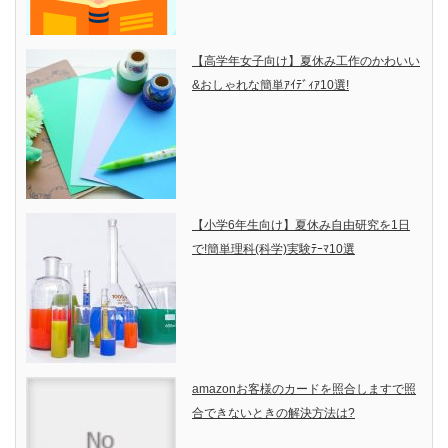
【高学年女子向け】夏休み工作のかわいい
&おしゃれな簡単ｱｲﾃﾞｨｱ10選!
【小学6年生向け】夏休み自由研究を1日
で!簡単理科(科学)実験ﾃｰﾏ10選
amazonお客様のカードを照合しますで照
合できないときの解決方法は?