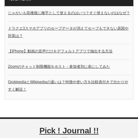
じゃがいも収穫後に種芋として使えるのはいつ？すぐ使えないのはなぜ？
ドラクエ3スマホアプリのセーブデータが消えてセーブもできない原因や
対策は？
【IPhone】動画の音声だけをデフォルトアプリで抽出する方法
Zoomのチャット制限機能をホスト・参加者別に表にしてみた
GrokipediaとWikipediaの違いは？特徴や使い方を比較表付きで分かりや
すく解説！
Pick ! Journal !!