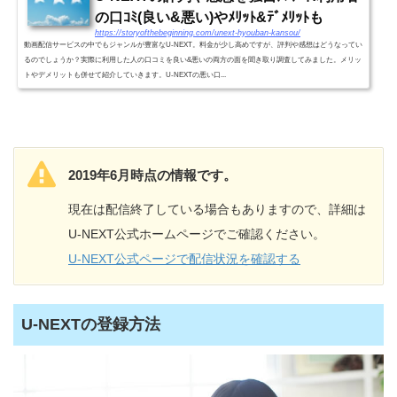
の口ｺﾐ(良い&悪い)やﾒﾘｯﾄ&ﾃﾞﾒﾘｯﾄも
https://storyofthebeginning.com/unext-hyouban-kansou/
動画配信サービスの中でもジャンルが豊富なU-NEXT。料金が少し高めですが、評判や感想はどうなってい
るのでしょうか？実際に利用した人の口コミを良い&悪いの両方の面を聞き取り調査してみました。メリッ
トやデメリットも併せて紹介していきます。U-NEXTの悪い口...
2019年6月時点の情報です。
現在は配信終了している場合もありますので、詳細は
U-NEXT公式ホームページでご確認ください。
U-NEXT公式ページで配信状況を確認する
U-NEXTの登録方法