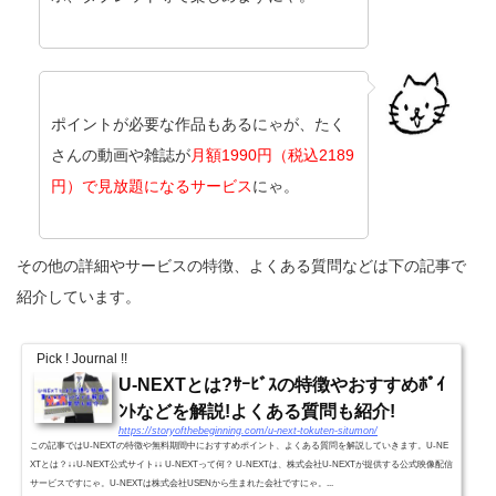
ポイントが必要な作品もあるにゃが、たく
さんの動画や雑誌が
月額1990円（税込2189
円）で見放題になるサービス
にゃ。
その他の詳細やサービスの特徴、よくある質問などは下の記事で
紹介しています。
Pick ! Journal !!
U-NEXTとは?ｻｰﾋﾞｽの特徴やおすすめﾎﾟｲ
ﾝﾄなどを解説!よくある質問も紹介!
https://storyofthebeginning.com/u-next-tokuten-situmon/
この記事ではU-NEXTの特徴や無料期間中におすすめポイント、よくある質問を解説していきます。U-NE
XTとは？↓↓U-NEXT公式サイト↓↓ U-NEXTって何？ U-NEXTは、株式会社U-NEXTが提供する公式映像配信
サービスですにゃ。U-NEXTは株式会社USENから生まれた会社ですにゃ。...