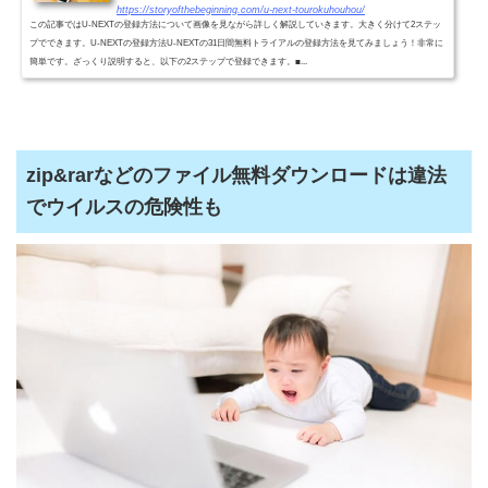
https://storyofthebeginning.com/u-next-tourokuhouhou/
この記事ではU-NEXTの登録方法について画像を見ながら詳しく解説していきます。大きく分けて2ステッ
プでできます。U-NEXTの登録方法U-NEXTの31日間無料トライアルの登録方法を見てみましょう！非常に
簡単です。ざっくり説明すると、以下の2ステップで登録できます。■...
zip&rarなどのファイル無料ダウンロードは違法
でウイルスの危険性も