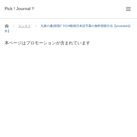
Pick ! Journal !!
ホーム
エンタメ
九家の書(韓国ﾄﾞﾗﾏ)ﾌﾙ動画日本語字幕の無料視聴方法【youtube以
外】
本ページはプロモーションが含まれています