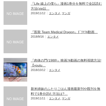
『Life 線上の僕ら』漫画1巻分を無料で全話読む
方法(zip以…
2019/11/12
エンタメ
,
マンガ
『医龍 Team Medical Dragon』ﾄﾞﾗﾏﾌﾙ動画…
2018/9/16
エンタメ
『肉体の門(1988)』映画ﾌﾙ動画の無料視聴方法!
【youtu…
2018/10/12
エンタメ
新米姉妹のふたりごはん漫画最新刊や既刊を無
料で1巻分読む方法は?…
2019/11/11
エンタメ
,
マンガ