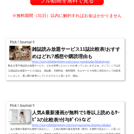
フル動画を無料で見る
※無料期間（31日）以内に解約すればお金はかかりません
Pick ! Journal !!
雑誌読み放題サービス11誌比較表!おすす
めはどれ?感想や購読理由も
https://storyofthebeginning.com/zassi-yomihoudai-hikakuhyou/
数ある電子雑誌読み放題サービス。どれを利用したらいいのか迷ってしまいますよね。そこでここでは主
な雑誌読み放題サービス11誌を、雑誌数、月額料金、無料期間、主なサービス内容に項目分けして比較表
にしました。選ぶ際の参考にしていただけたらと思います。雑誌...
Pick ! Journal !!
人気&最新漫画が無料で1巻以上読めるｻｰ
ﾋﾞｽの比較表!付与ﾎﾟｲﾝﾄなど
https://storyofthebeginning.com/muryoumanga-1kanijou-hikaku/
「あの漫画の最新刊を無料で読みたい」「人気の漫画の過去発売巻（既刊）を無料で読みたい」と思った