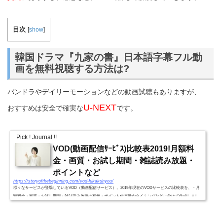
目次
[
show
]
韓国ドラマ『九家の書』日本語字幕フル動
画を無料視聴する方法は?
パンドラやデイリーモーションなどの動画試聴もありますが、
U-NEXT
おすすめは安全で確実な
です。
Pick ! Journal !!
VOD(動画配信ｻｰﾋﾞｽ)比較表2019!月額料
金・画質・お試し期間・雑誌読み放題・
ポイントなど
https://storyofthebeginning.com/vod-hikakuhyou/
様々なサービスが登場しているVOD（動画配信サービス）。2019年現在のVODサービスの比較表を、・月
額料金・画質・お試し期間・雑誌読み放題の有無・ポイント付与量やタイミングなどに分けて作成しまし
た。VODｻｰﾋﾞｽ別比較表2019!(月額料金・画質・お試し期間・雑誌読...