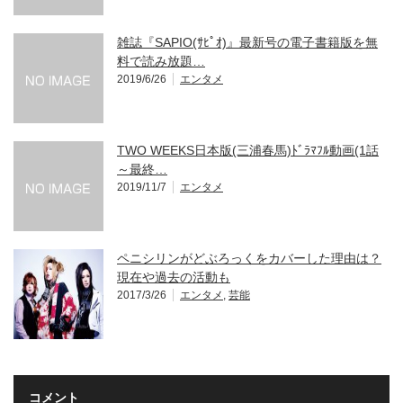
雑誌『SAPIO(ｻﾋﾟｵ)』最新号の電子書籍版を無
料で読み放題…
2019/6/26
エンタメ
TWO WEEKS日本版(三浦春馬)ﾄﾞﾗﾏﾌﾙ動画(1話
～最終…
2019/11/7
エンタメ
ペニシリンがどぶろっくをカバーした理由は？
現在や過去の活動も
2017/3/26
エンタメ
,
芸能
コメント