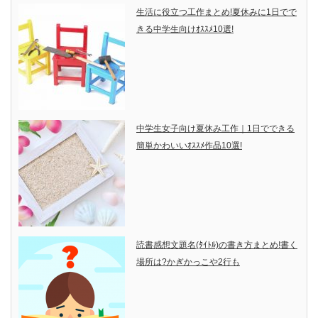
生活に役立つ工作まとめ!夏休みに1日でで
きる中学生向けｵｽｽﾒ10選!
中学生女子向け夏休み工作｜1日でできる
簡単かわいいｵｽｽﾒ作品10選!
読書感想文題名(ﾀｲﾄﾙ)の書き方まとめ!書く
場所は?かぎかっこや2行も