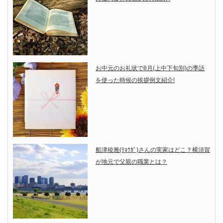
お中元のお礼状で8月(上中下旬別)の季語
を使った時候の挨拶例文紹介!
船津稜雅(ﾘｮｳｶﾞ)さんの実家はどこ？横須賀
が地元で父親の職業とは？