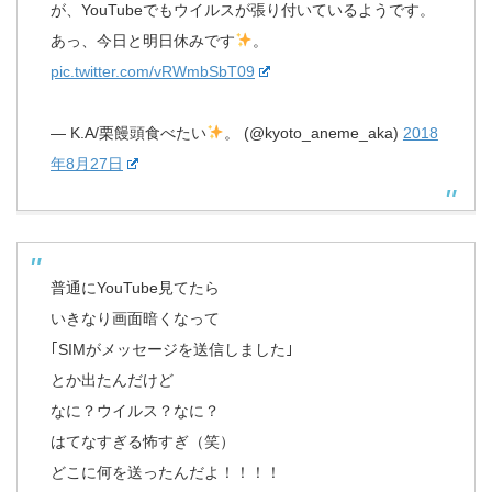
が、YouTubeでもウイルスが張り付いているようです。
あっ、今日と明日休みです
。
pic.twitter.com/vRWmbSbT09
— K.A/栗饅頭食べたい
。 (@kyoto_aneme_aka)
2018
年8月27日
普通にYouTube見てたら
いきなり画面暗くなって
｢SIMがメッセージを送信しました｣
とか出たんだけど
なに？ウイルス？なに？
はてなすぎる怖すぎ（笑）
どこに何を送ったんだよ！！！！