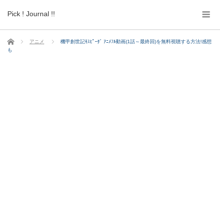
Pick ! Journal !!
ホーム
アニメ
機甲創世記ﾓｽﾋﾟｰﾀﾞ ｱﾆﾒﾌﾙ動画(1話～最終回)を無料視聴する方法!感想
も