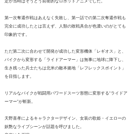
定が当時はそうとう前衛的なロボットアニメでした。
第一次奪還作戦はあえなく失敗し、第一話での第二次奪還作戦も
完全に成功したとは言えず、人類の敗戦具合が色濃いのがとても
印象的です。
ただ第二次に合わせて開発が成功した変形機体「レギオス」と、
バイクから変形する「ライドアーマー」は無事に地球に降下し、
生き残った兵士たちは北米の敵本拠地「レフレックスポイント」
を目指します。
リアルなバイクが戦闘用パワードスーツ形態に変形する“ライドア
ーマー”が斬新。
天野喜孝によるキャラクターデザイン、女装の歌姫・イエローの
妖艶なライブシーンが話題を呼びました。