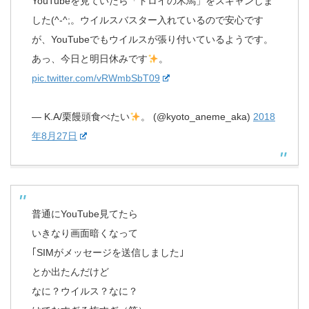
YouTubeを見ていたら「トロイの木馬」をスキャンしま
した(^-^;。ウイルスバスター入れているので安心です
が、YouTubeでもウイルスが張り付いているようです。
あっ、今日と明日休みです
。
pic.twitter.com/vRWmbSbT09
— K.A/栗饅頭食べたい
。 (@kyoto_aneme_aka)
2018
年8月27日
普通にYouTube見てたら
いきなり画面暗くなって
｢SIMがメッセージを送信しました｣
とか出たんだけど
なに？ウイルス？なに？