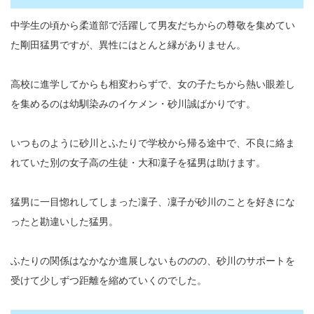
中学生の頃から柔道部で活躍して男友だちからの尊敬を集めてい
た剛田猛男ですが、異性にはとんと縁がありません。
高校に進学してからも相変わらずで、女の子たちから熱い眼差し
を集めるのは幼馴染みのイケメン・砂川誠ばかりです。
いつものように砂川とふたりで学校から帰る途中で、不良に絡ま
れていた別の女子高の生徒・大和凜子を猛男は助けます。
猛男に一目惚れしてしまった凜子、凜子が砂川のことを好きにな
ったと勘違いした猛男。
ふたりの関係はなかなか進展しないもののの、砂川のサポートを
受けて少しずつ距離を縮めていくのでした。