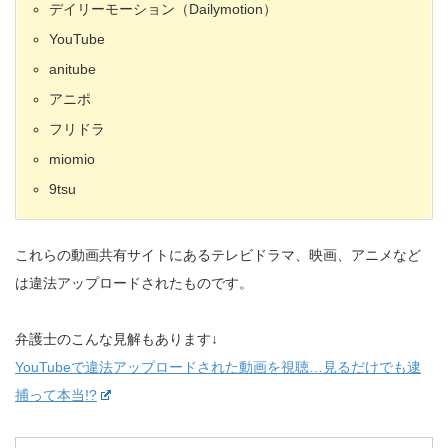
デイリーモーション（Dailymotion）
YouTube
anitube
アニポ
フリドラ
miomio
9tsu
これらの動画共有サイトにあるテレビドラマ、映画、アニメなど
は違法アップロードされたものです。
弁護士のこんな見解もあります↓
YouTubeで違法アップロードされた動画を視聴…見るだけでも逮
捕って本当!?