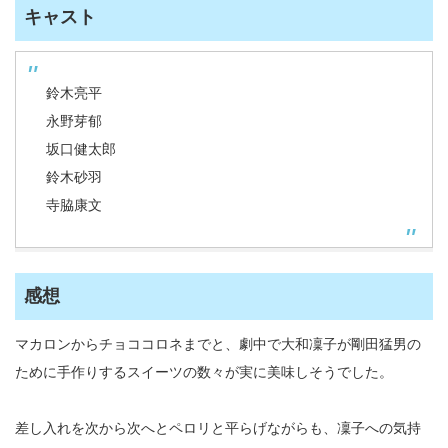
キャスト
鈴木亮平
永野芽郁
坂口健太郎
鈴木砂羽
寺脇康文
感想
マカロンからチョココロネまでと、劇中で大和凜子が剛田猛男の
ために手作りするスイーツの数々が実に美味しそうでした。
差し入れを次から次へとペロリと平らげながらも、凜子への気持