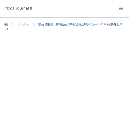
Pick ! Journal !!
ホーム
エンタメ
映画 俺物語!!無料動画のﾌﾙ視聴方法!凜子の手作りｽｲｰﾂが美味しそ
う!