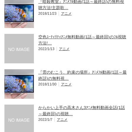
『暗殺教室』ｱﾆﾒﾌﾙ動画(1話～最終話)の無料視
聴方法!主題歌…
2018/11/23
アニメ
空色ﾕｰﾃｨﾘﾃｨｱﾆﾒ無料動画(1話～最終回)のﾌﾙ視聴
方法!…
2022/1/13
アニメ
『雲のむこう、約束の場所』ｱﾆﾒﾌﾙ動画(1話～最
終話)の無料視…
2018/11/30
アニメ
からかい上手の高木さん3ｱﾆﾒ無料動画全話(1話
～最終回)の視聴…
2022/1/7
アニメ