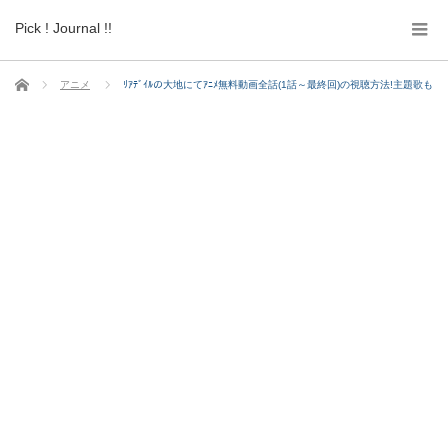
Pick ! Journal !!
ホーム
アニメ
ﾘｱﾃﾞｲﾙの大地にてｱﾆﾒ無料動画全話(1話～最終回)の視聴方法!主題歌も