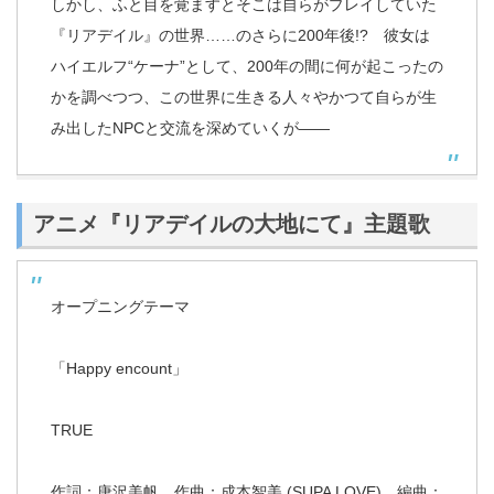
しかし、ふと目を覚ますとそこは自らがプレイしていた
『リアデイル』の世界……のさらに200年後!? 彼女は
ハイエルフ“ケーナ”として、200年の間に何が起こったの
かを調べつつ、この世界に生きる人々やかつて自らが生
み出したNPCと交流を深めていくが――
アニメ『リアデイルの大地にて』主題歌
オープニングテーマ
「Happy encount」
TRUE
作詞：唐沢美帆 作曲：成本智美 (SUPA LOVE) 編曲：