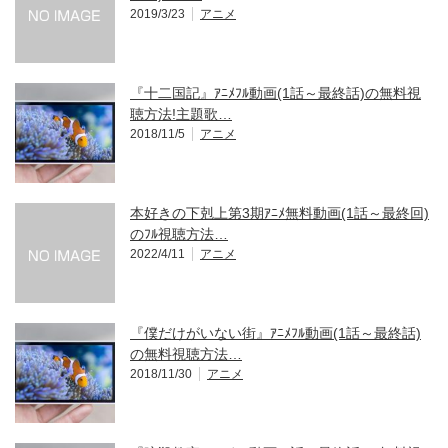
2019/3/23
アニメ
『十二国記』ｱﾆﾒﾌﾙ動画(1話～最終話)の無料視
聴方法!主題歌…
2018/11/5
アニメ
本好きの下剋上第3期ｱﾆﾒ無料動画(1話～最終回)
のﾌﾙ視聴方法…
2022/4/11
アニメ
『僕だけがいない街』ｱﾆﾒﾌﾙ動画(1話～最終話)
の無料視聴方法…
2018/11/30
アニメ