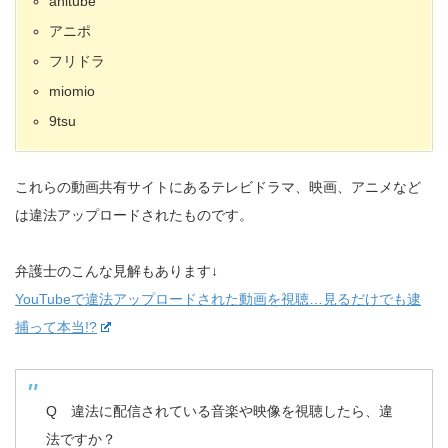
anitube
アニポ
フリドラ
miomio
9tsu
これらの動画共有サイトにあるテレビドラマ、映画、アニメなど
は違法アップロードされたものです。
弁護士のこんな見解もあります↓
YouTubeで違法アップロードされた動画を視聴…見るだけでも逮
捕って本当!?
Q 違法に配信されている音楽や映像を視聴したら、違
法ですか？