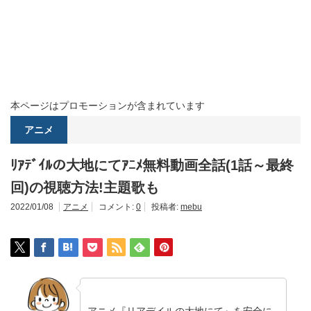
本ページはプロモーションが含まれています
アニメ
ﾘｱﾃﾞｲﾙの大地にてｱﾆﾒ無料動画全話(1話～最終
回)の視聴方法!主題歌も
2022/01/08
アニメ
コメント:
0
投稿者:
mebu