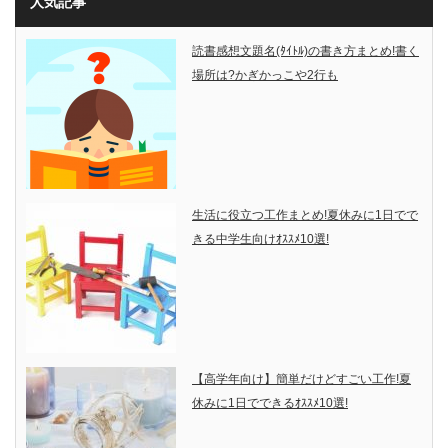
人気記事
読書感想文題名(ﾀｲﾄﾙ)の書き方まとめ!書く
場所は?かぎかっこや2行も
生活に役立つ工作まとめ!夏休みに1日でで
きる中学生向けｵｽｽﾒ10選!
【高学年向け】簡単だけどすごい工作!夏
休みに1日でできるｵｽｽﾒ10選!