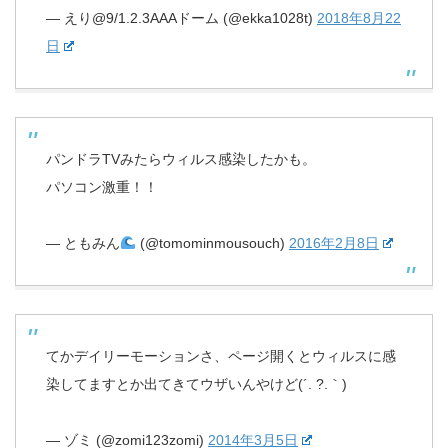
— えり@9/1.2.3AAAドーム (@ekka1028t)
2018年8月22
日
パンドラTVみたらウィルス感染したかも。
パソコン激重！！
— ともみん
(@tomominmousouch)
2016年2月8日
てかデイリーモーションさ、ページ開くとウィルスに感
染してますとか出てきてウザいんやけど(´. ?.｀)
— ゾミ (@zomi123zomi)
2014年3月5日