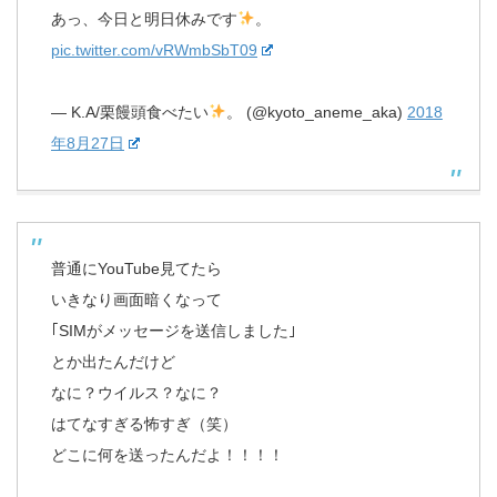
あっ、今日と明日休みです
。
pic.twitter.com/vRWmbSbT09
— K.A/栗饅頭食べたい
。 (@kyoto_aneme_aka)
2018
年8月27日
普通にYouTube見てたら
いきなり画面暗くなって
｢SIMがメッセージを送信しました｣
とか出たんだけど
なに？ウイルス？なに？
はてなすぎる怖すぎ（笑）
どこに何を送ったんだよ！！！！