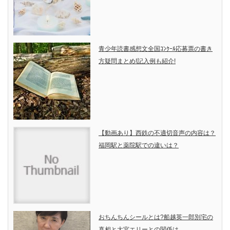
青少年読書感想文全国ｺﾝｸｰﾙ応募票の書き
方疑問まとめ!記入例も紹介!
【動画あり】西鉄の不適切音声の内容は？
福岡駅と薬院駅での違いは？
おちんちんシールとは?船越英一郎別宅の
真相と大宮エリーとの関係は