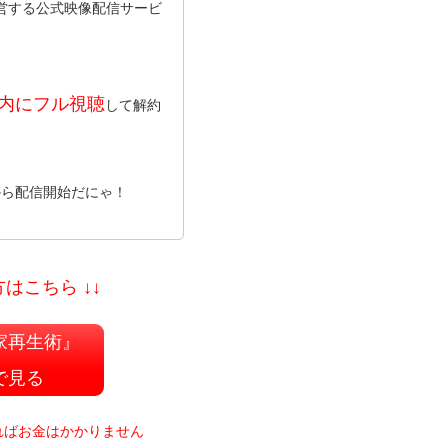
運営する公式映像配信サービ
間内にフル視聴
して解約
日から配信開始だにゃ！
はこちら ↓↓
家再生術』
で見る
ればお金はかかりません