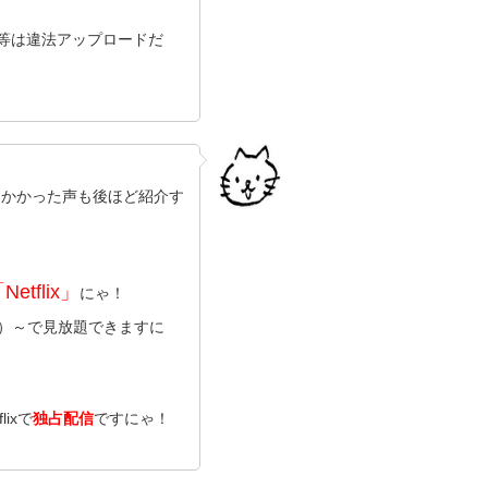
ン等は違法アップロードだ
にかかった声も後ほど紹介す
Netflix」
にゃ！
込）～で見放題できますに
ixで
独占配信
ですにゃ！