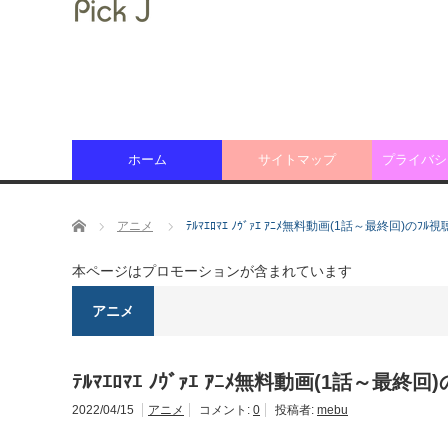
ホーム
サイトマップ
プライバシ
ホーム
アニメ
ﾃﾙﾏｴﾛﾏｴ ﾉｳﾞｧｴ ｱﾆﾒ無料動画(1話～最終回)の
本ページはプロモーションが含まれています
アニメ
ﾃﾙﾏｴﾛﾏｴ ﾉｳﾞｧｴ ｱﾆﾒ無料動画(1話～最
2022/04/15
アニメ
コメント:
0
投稿者:
mebu