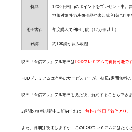
特典
1200 円相当のポイントをプレゼント中。
放題対象外の映像作品や書籍購入時に利用
電子書籍
都度購入で利用可能（17万冊以上）
雑誌
約100誌が読み放題
映画『着信アリ』フル動画は
FODプレミアムで視聴可能で
FODプレミアムは有料のサービスですが、初回2週間無料
映画『着信アリ』フル動画を見た後、解約することもでき
2週間の無料期間中に解約すれば、
無料で映画『着信アリ』
また、詳細は後述しますが、このFODプレミアムにはたく