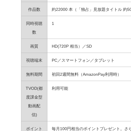
作品数
約22000 本（「独占」見放題タイトル 約50
同時視聴
1
数
画質
HD(720P 相当）／SD
視聴端末
PC／スマートフォン／タブレット
無料期間
初回2週間無料（AmazonPay利用時）
TVOD(都
利用可能
度課金型
動画配
信)
ポイント
毎月100円相当のポイントプレゼント。さ