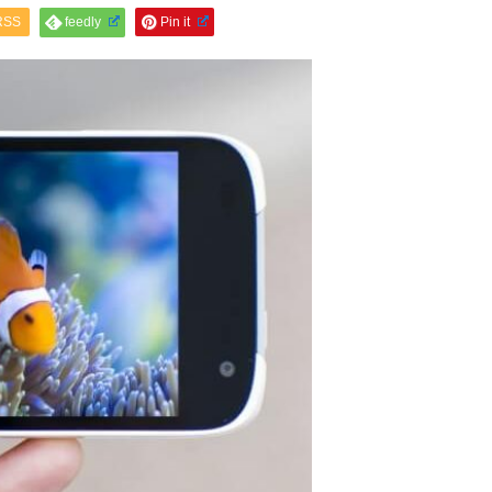
RSS
feedly
Pin it