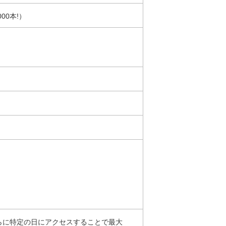
00本!）
らに特定の日にアクセスすることで最大