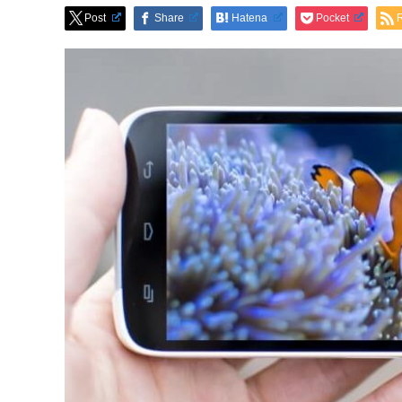
Post
Share
Hatena
Pocket