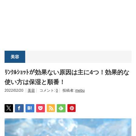
美容
ﾘﾝｸﾙｼｮｯﾄが効果ない原因は主に4つ！効果的な
使い方は保湿と順番！
2022/02/20
美容
コメント:
0
投稿者:
mebu