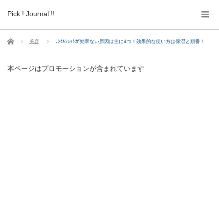
Pick ! Journal !!
ホーム
美容
ﾘﾝｸﾙｼｮｯﾄが効果ない原因は主に4つ！効果的な使い方は保湿と順番！
本ページはプロモーションが含まれています