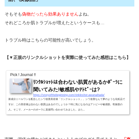
そもそも
偽物だったら効果ありません
よね。
それどころか肌トラブルが増えたというケースも…
トラブル時はこちらの可能性が高いでしょう。
【▼正規のリンクルショットを実際に使ってみた感想はこちら】
Pick ! Journal !!
ﾘﾝｸﾙｼｮｯﾄは合わない肌質があるかﾎﾟｰﾗに
聞いてみた!敏感肌やｱﾄﾋﾟｰは?
https://storyofthebeginning.com/rinkleshot-awanaihada/
新成分ニールワンを配合したシワ改善美容液「リンクルショット」。シワ改善なんて夢のような化粧品で
すが、この美容液は合わない肌質はあるのでしょうか？特に気になるのはアトピーや敏感肌、乾燥肌の
人。そこで、メーカーのポーラに直接問い合わせてみました。また...