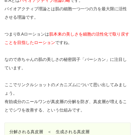
B.Aとは
バイオアクティブ理論の略
です。
バイオアクティブ理論とは肌の細胞一つ一つの力を最大限に活性
させる理論です。
つまりB.Aローションは
肌本来の美しさを細胞の活性化で取り戻す
ことを目指したローション
ですね。
なので赤ちゃんの肌の美しさの秘密因子「バーシカン」に注目し
ています。
ここでリンクルショットのメカニズムについて思い出してみまし
ょう。
有効成分のニールワンが真皮層の分解を防ぎ、真皮層が増えるこ
とでシワを改善する、という仕組みです。
分解される真皮層 ＜ 生成される真皮層