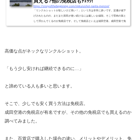
買える?他の免税店もﾁｪｯｸ!
https://storyofthebeginning.com/rinkurushot-narita-menzei/
「リンクルショットが欲しいけど高い！」という方は非常に多いです。定価が値下
げされたものの、まだまだ庶民が使い続けるには厳しいお値段。そこで苦肉の策と
して浮かんでくるのが免税店です。そして免税店といえば成田空港。成田空港で免
税価格で購入することはで...
高価な点がネックなリンクルショット。
「もう少し安ければ継続できるのに…」
と諦めている人も多いと思います。
そこで、少しでも安く買う方法は免税店。
成田空港の免税店が有名ですが、その他の免税店でも買えるのか
調べてみました。
また、百貨店で購入した場合の違い、メリットやデメリット、免