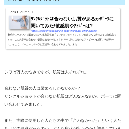
Pick ! Journal !!
ﾘﾝｸﾙｼｮｯﾄは合わない肌質があるかﾎﾟｰﾗに
聞いてみた!敏感肌やｱﾄﾋﾟｰは?
https://storyofthebeginning.com/rinkleshot-awanaihada/
新成分ニールワンを配合したシワ改善美容液「リンクルショット」。シワ改善なんて夢のような化粧品で
すが、この美容液は合わない肌質はあるのでしょうか？特に気になるのはアトピーや敏感肌、乾燥肌の
人。そこで、メーカーのポーラに直接問い合わせてみました。また...
シワは万人の悩みですが、肌質は人それぞれ。
合わない肌質の人は諦めるしかないのか？
リンクルショットが合わない肌質はどんな人なのか、ポーラに問
い合わせてみました。
また、実際に使用した人たちの中で「合わなかった」という人た
ちはどの肌質だったのか、どんな症状が出たのかも調査していま