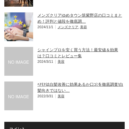
メンズクリアゆめタウン筑紫野店の口コミまと
め！評判と値段を徹底調…
2024/11/1
メンズクリア
,
美容
シャインプロを安く買う方法！最安値＆効果
は？口コミとレビュー集
2024/3/11
美容
ﾍｱﾓｱは白髪改善に効果あるか口ｺﾐを徹底調査!白
髪向きではない…
2022/3/31
美容
コメント