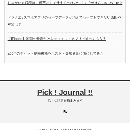
じゃがいも収穫後に種芋として使えるのはいつ？すぐ使えないのはなぜ？
ドラクエ3スマホアプリのセーブデータが消えてセーブもできない原因や
対策は？
【IPhone】動画の音声だけをデフォルトアプリで抽出する方法
Zoomのチャット制限機能をホスト・参加者別に表にしてみた
Pick ! Journal !!
色々な話題を摘まみます
RSS