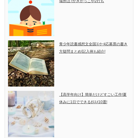
場所は?かぎかっこや2行も
青少年読書感想文全国ｺﾝｸｰﾙ応募票の書き
方疑問まとめ!記入例も紹介!
【高学年向け】簡単だけどすごい工作!夏
休みに1日でできるｵｽｽﾒ10選!