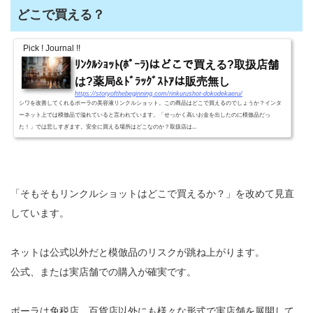
どこで買える？
Pick ! Journal !!
ﾘﾝｸﾙｼｮｯﾄ(ﾎﾟｰﾗ)はどこで買える?取扱店舗
は?薬局&ﾄﾞﾗｯｸﾞｽﾄｱは販売無し
https://storyofthebeginning.com/rinkurushot-dokodekaeru/
シワを改善してくれるポーラの美容液リンクルショット。この商品はどこで買えるのでしょうか？インタ
ーネット上では模倣品で溢れていると言われています。「せっかく高いお金を出したのに模倣品だっ
た！」では悲しすぎます。安全に買える場所はどこなのか？取扱店は...
「そもそもリンクルショットはどこで買えるか？」を改めて見直
しています。
ネットは公式以外だと模倣品のリスクが跳ね上がります。
公式、または実店舗での購入が確実です。
ポーラは免税店、百貨店以外にも様々な形式で実店舗を展開して