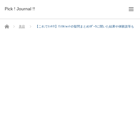
Pick ! Journal !!
ホーム
美容
【これでｽｯｷﾘ!】ﾘﾝｸﾙｼｮｯﾄの疑問まとめ!ﾎﾟｰﾗに聞いた結果や体験談等も