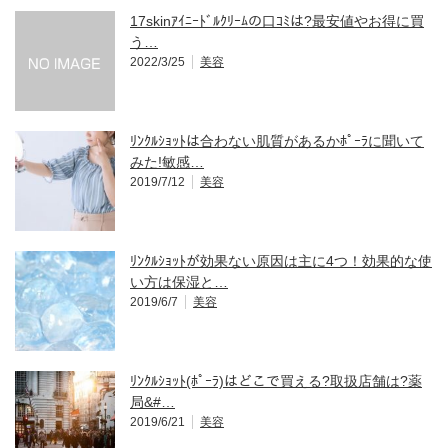
17skinｱｲﾆｰﾄﾞﾙｸﾘｰﾑの口ｺﾐは?最安値やお得に買
う…
2022/3/25
美容
ﾘﾝｸﾙｼｮｯﾄは合わない肌質があるかﾎﾟｰﾗに聞いて
みた!敏感…
2019/7/12
美容
ﾘﾝｸﾙｼｮｯﾄが効果ない原因は主に4つ！効果的な使
い方は保湿と…
2019/6/7
美容
ﾘﾝｸﾙｼｮｯﾄ(ﾎﾟｰﾗ)はどこで買える?取扱店舗は?薬
局&#…
2019/6/21
美容