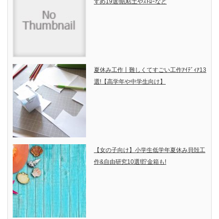
すめ19選!紙粘土やｽﾄﾛｰなど
夏休み工作丨難しくてすごい工作ｱｲﾃﾞｨｱ13
選!【高学年や中学生向け】
【女の子向け】小学生低学年夏休み貝殻工
作&自由研究10選!貯金箱も!