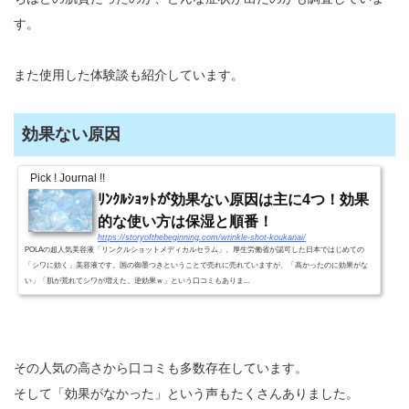
す。
また使用した体験談も紹介しています。
効果ない原因
Pick ! Journal !!
ﾘﾝｸﾙｼｮｯﾄが効果ない原因は主に4つ！効果
的な使い方は保湿と順番！
https://storyofthebeginning.com/wrinkle-shot-koukanai/
POLAの超人気美容液「リンクルショットメディカルセラム」。厚生労働省が認可した日本ではじめての
「シワに効く」美容液です。国の御墨つきということで売れに売れていますが、「高かったのに効果がな
い」「肌が荒れてシワが増えた。逆効果ｗ」という口コミもありま...
その人気の高さから口コミも多数存在しています。
そして「効果がなかった」という声もたくさんありました。