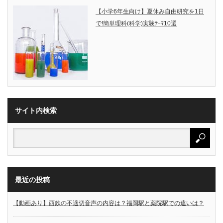
【小学6年生向け】夏休み自由研究を1日
で!簡単理科(科学)実験ﾃｰﾏ10選
サイト内検索
最近の投稿
【動画あり】西鉄の不適切音声の内容は？福岡駅と薬院駅での違いは？