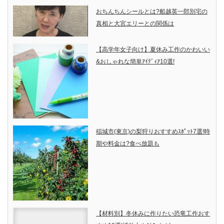
おちんちんシールとは?船越英一郎別宅の
真相と大宮エリーとの関係は
【高学年女子向け】夏休み工作のかわいい
&おしゃれな簡単ｱｲﾃﾞｨｱ10選!
稲城市(東京)の梨狩りおすすめｽﾎﾟｯﾄ7選!時
期や料金は?食べ放題も
【材料別】冬休みに作りたい恐竜工作おす