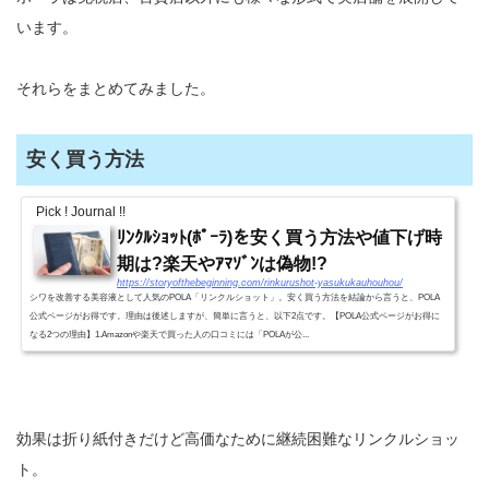
います。
それらをまとめてみました。
安く買う方法
Pick ! Journal !!
ﾘﾝｸﾙｼｮｯﾄ(ﾎﾟｰﾗ)を安く買う方法や値下げ時
期は?楽天やｱﾏｿﾞﾝは偽物!?
https://storyofthebeginning.com/rinkurushot-yasukukauhouhou/
シワを改善する美容液として人気のPOLA「リンクルショット」。安く買う方法を結論から言うと、POLA
公式ページがお得です。理由は後述しますが、簡単に言うと、以下2点です。【POLA公式ページがお得に
なる2つの理由】1.Amazonや楽天で買った人の口コミには「POLAが公...
効果は折り紙付きだけど高価なために継続困難なリンクルショッ
ト。