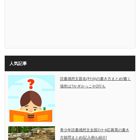
人気記事
読書感想文題名(ﾀｲﾄﾙ)の書き方まとめ!書く
場所は?かぎかっこや2行も
青少年読書感想文全国ｺﾝｸｰﾙ応募票の書き
方疑問まとめ!記入例も紹介!