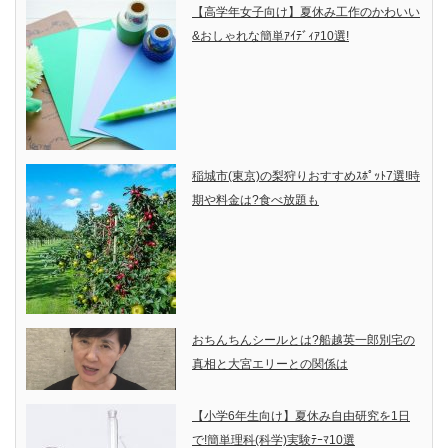
【高学年女子向け】夏休み工作のかわいい
&おしゃれな簡単ｱｲﾃﾞｨｱ10選!
稲城市(東京)の梨狩りおすすめｽﾎﾟｯﾄ7選!時
期や料金は?食べ放題も
おちんちんシールとは?船越英一郎別宅の
真相と大宮エリーとの関係は
【小学6年生向け】夏休み自由研究を1日
で!簡単理科(科学)実験ﾃｰﾏ10選