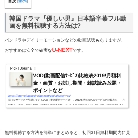
目次
[
show
]
韓国ドラマ『優しい男』日本語字幕フル動
画を無料視聴する方法は?
パンドラやデイリーモーションなどの動画試聴もありますが、
U-NEXT
おすすめは安全で確実な
です。
Pick ! Journal !!
VOD(動画配信ｻｰﾋﾞｽ)比較表2019!月額料
金・画質・お試し期間・雑誌読み放題・
ポイントなど
https://storyofthebeginning.com/vod-hikakuhyou/
様々なサービスが登場しているVOD（動画配信サービス）。2019年現在のVODサービスの比較表を、・月
額料金・画質・お試し期間・雑誌読み放題の有無・ポイント付与量やタイミングなどに分けて作成しまし
た。VODｻｰﾋﾞｽ別比較表2019!(月額料金・画質・お試し期間・雑誌読...
無料視聴する方法を簡単にまとめると、初回31日無料期間内に見