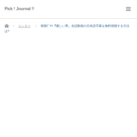
Pick ! Journal !!
ホーム
エンタメ
韓国ﾄﾞﾗﾏ『優しい男』全話動画の日本語字幕を無料視聴する方法
は?