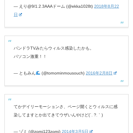
— えり@9/1.2.3AAAドーム (@ekka1028t)
2018年8月22
日
パンドラTVみたらウィルス感染したかも。
パソコン激重！！
— ともみん
(@tomominmousouch)
2016年2月8日
てかデイリーモーションさ、ページ開くとウィルスに感
染してますとか出てきてウザいんやけど(´. ?.｀)
— ゾミ (@zomi123zomi)
2014年3月5日