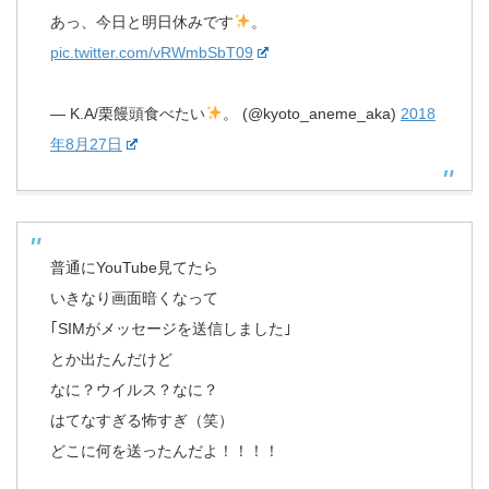
あっ、今日と明日休みです
。
pic.twitter.com/vRWmbSbT09
— K.A/栗饅頭食べたい
。 (@kyoto_aneme_aka)
2018
年8月27日
普通にYouTube見てたら
いきなり画面暗くなって
｢SIMがメッセージを送信しました｣
とか出たんだけど
なに？ウイルス？なに？
はてなすぎる怖すぎ（笑）
どこに何を送ったんだよ！！！！