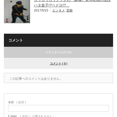
ハタ皇子!?ペドロ!?…
2017/5/15
エンタメ
,
芸能
コメント
トラックバック ( 0 )
コメント ( 0 )
この記事へのコメントはありません。
名前
( 必須 )
E-MAIL
( 必須 ) - 公開されません -