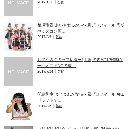
2019/1/16
芸能
相澤瑠香(あいざわるか)wiki風プロフィール!高校
やミスコン画…
2017/8/6
芸能
片平なぎさのラブレター(手紙)の内容は?船越英
一郎と共演NGの理…
2017/7/24
芸能
間島和奏(まじまわかな)wiki風プロフィール!AKB
ドラフトで…
2017/8/6
芸能
ガリガリガリクソンの『銀魂』実写映画の役は