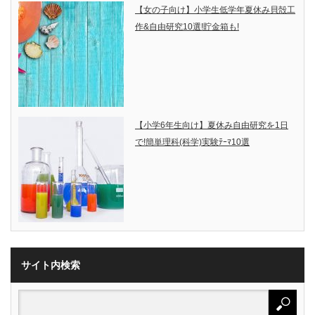
【女の子向け】小学生低学年夏休み貝殻工
作&自由研究10選!貯金箱も!
【小学6年生向け】夏休み自由研究を1日
で!簡単理科(科学)実験ﾃｰﾏ10選
サイト内検索