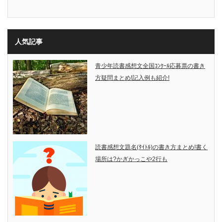
人気記事
青少年読書感想文全国ｺﾝｸｰﾙ応募票の書き
方疑問まとめ!記入例も紹介!
読書感想文題名(ﾀｲﾄﾙ)の書き方まとめ!書く
場所は?かぎかっこや2行も