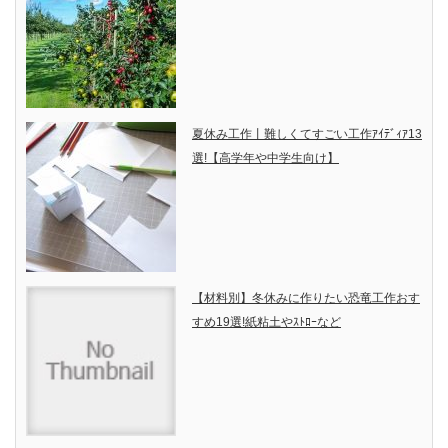
夏休み工作丨難しくてすごい工作ｱｲﾃﾞｨｱ13
選!【高学年や中学生向け】
【材料別】冬休みに作りたい恐竜工作おす
すめ19選!紙粘土やｽﾄﾛｰなど