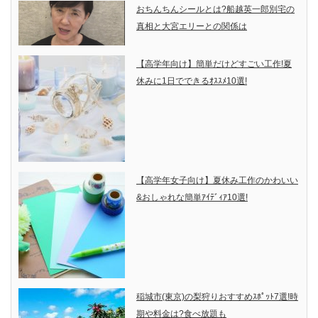
おちんちんシールとは?船越英一郎別宅の
真相と大宮エリーとの関係は
【高学年向け】簡単だけどすごい工作!夏
休みに1日でできるｵｽｽﾒ10選!
【高学年女子向け】夏休み工作のかわいい
&おしゃれな簡単ｱｲﾃﾞｨｱ10選!
稲城市(東京)の梨狩りおすすめｽﾎﾟｯﾄ7選!時
期や料金は?食べ放題も