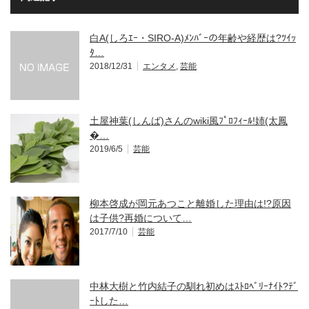
白A(しろｴｰ・SIRO-A)ﾒﾝﾊﾞｰの年齢や経歴は?ﾂｲｯ
ﾀ…
2018/12/31
エンタメ
,
芸能
土屋神葉(しんば)さんのwiki風ﾌﾟﾛﾌｨｰﾙ!姉(太鳳
�…
2019/6/5
芸能
柳本啓成が岡元あつこと離婚した理由は!?原因
は子供?再婚について…
2017/7/10
芸能
中林大樹と竹内結子の馴れ初めはｽﾄﾛﾍﾞﾘｰﾅｲﾄ?ﾃﾞ
ｰﾄした…