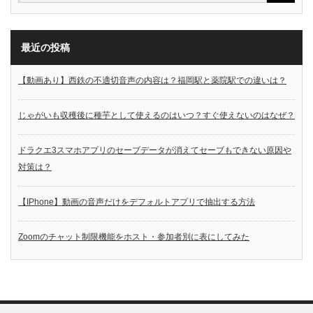
最近の投稿
【動画あり】西鉄の不適切音声の内容は？福岡駅と薬院駅での違いは？
じゃがいも収穫後に種芋として使えるのはいつ？すぐ使えないのはなぜ？
ドラクエ3スマホアプリのセーブデータが消えてセーブもできない原因や
対策は？
【IPhone】動画の音声だけをデフォルトアプリで抽出する方法
Zoomのチャット制限機能をホスト・参加者別に表にしてみた