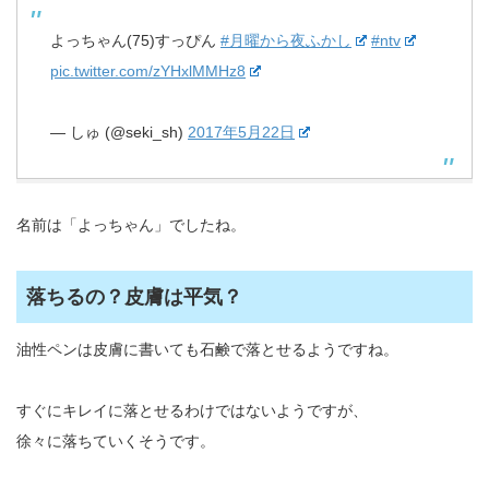
よっちゃん(75)すっぴん
#月曜から夜ふかし
#ntv
pic.twitter.com/zYHxlMMHz8
— しゅ (@seki_sh)
2017年5月22日
名前は「よっちゃん」でしたね。
落ちるの？皮膚は平気？
油性ペンは皮膚に書いても石鹸で落とせるようですね。
すぐにキレイに落とせるわけではないようですが、
徐々に落ちていくそうです。