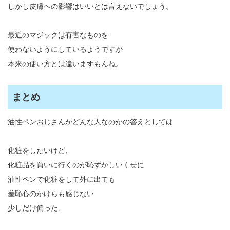
しかし皮膚への影響はいいとは言えないでしょう。
最近のマジックは有害なものを
使わないようにしているようですが
本来の使い方とは違いますもんね。
まとめ
油性ペンおじさんがどんな人なのかの答えとしては
化粧をしたいけど、
化粧品を買いに行くのが恥ずかしいくせに
油性ペンで化粧をして外に出ても
羞恥心のかけらも感じない
少しだけ偏った、