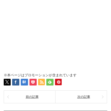
※本ページはプロモーションが含まれています
前の記事
次の記事