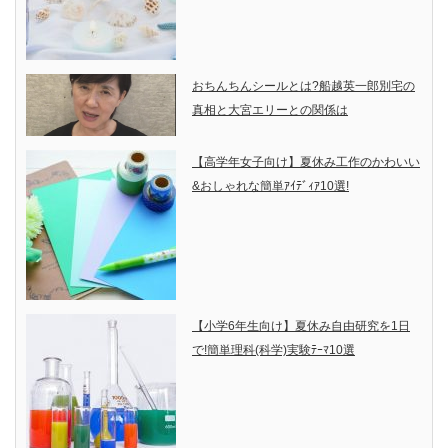
おちんちんシールとは?船越英一郎別宅の
真相と大宮エリーとの関係は
【高学年女子向け】夏休み工作のかわいい
&おしゃれな簡単ｱｲﾃﾞｨｱ10選!
【小学6年生向け】夏休み自由研究を1日
で!簡単理科(科学)実験ﾃｰﾏ10選