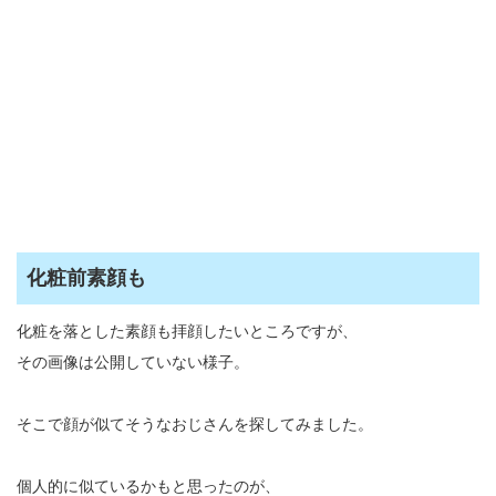
化粧前素顔も
化粧を落とした素顔も拝顔したいところですが、
その画像は公開していない様子。
そこで顔が似てそうなおじさんを探してみました。
個人的に似ているかもと思ったのが、