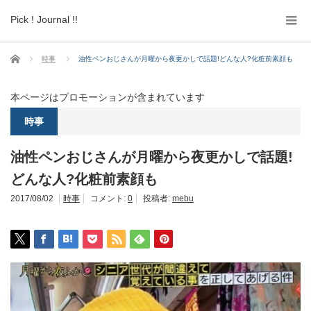
Pick ! Journal !!
ホーム
時事
油性ペンおじさんが月曜から夜更かしで話題!どんな人?化粧前素顔も
本ページはプロモーションが含まれています
時事
油性ペンおじさんが月曜から夜更かしで話題!
どんな人?化粧前素顔も
2017/08/02
時事
コメント:
0
投稿者:
mebu