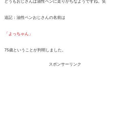
どうもおじさんは油性ペンに走りがちなようですね。笑
追記：油性ペンおじさんの名前は
「よっちゃん」
75歳ということが判明しました。
スポンサーリンク