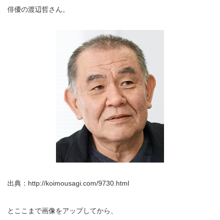
俳優の渡辺哲さん。
出典：http://koimousagi.com/9730.html
とここまで画像をアップしてから、