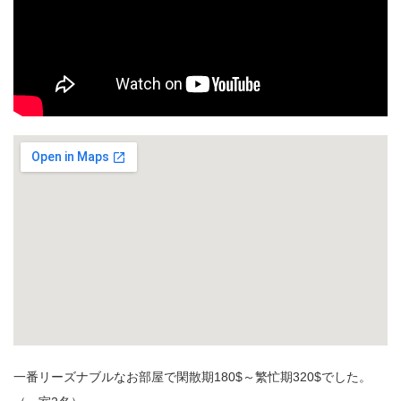
一番リーズナブルなお部屋で閑散期180$～繁忙期320$でした。