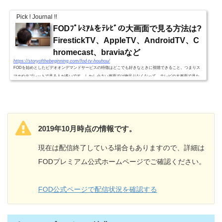
Pick ! Journal !!
FODﾌﾟﾚﾐｱﾑをﾃﾚﾋﾞの大画面で見る方法は?
FirestickTV、AppleTV、AndroidTV、C
hromecast、braviaなど
https://storyofthebeginning.com/fod-tv-houhou/
FODを始めとしたビデオオンデマンドサービスの特徴はどこでも好きなときに視聴できること。つまりス
マホやタブレットで見る人が多いです。しかし小さい画面では物足りなくなって、テレビの大画面で見た
い人も多いことでしょう。そこでFODをテレビで見る方法をまとめ...
2019年10月時点の情報です。
現在は配信終了している場合もありますので、詳細は
FODプレミアム公式ホームページでご確認ください。
FOD公式ページで配信状況を確認する