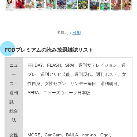
出典元：
FOD
FODプレミアムの読み放題雑誌リスト
ニュ
FRIDAY、FLASH、SPA!、週刊ザテレビジョン、週
ー
プレ、週刊アサヒ芸能、週刊現代、週刊ポスト、女
ス・
性自身、女性セブン、サンデー毎日、週刊朝日、
週刊
AERA、ニューズウィーク日本版
誌・
総合
誌
女性
MORE、CanCam、BAILA、non‐no、Oggi、