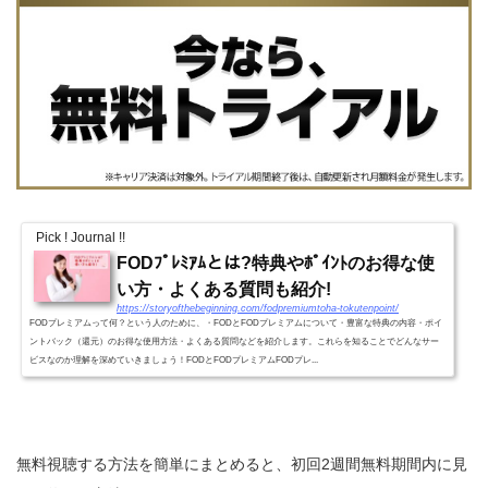
Pick ! Journal !!
FODﾌﾟﾚﾐｱﾑとは?特典やﾎﾟｲﾝﾄのお得な使
い方・よくある質問も紹介!
https://storyofthebeginning.com/fodpremiumtoha-tokutenpoint/
FODプレミアムって何？という人のために、・FODとFODプレミアムについて・豊富な特典の内容・ポイ
ントバック（還元）のお得な使用方法・よくある質問などを紹介します。これらを知ることでどんなサー
ビスなのか理解を深めていきましょう！FODとFODプレミアムFODプレ...
無料視聴する方法を簡単にまとめると、初回2週間無料期間内に見