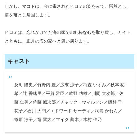
しかし、マコトは、金に毒されたヒロミの姿をみて、愕然とし、
肩を落とし帰国します。
ヒロミは、忘れかけてた海の家での純粋な心を取り戻し、カイト
とともに、正月の海の家へと舞い戻ります。
キャスト
反町 隆史／竹野内 豊／広末 涼子／稲森 いずみ／秋本 祐
希／辻 香緒里／平賀 雅臣／武野 功雄／川岡 大次郎／佐
藤 仁美／佐藤 蛾次郎／チャック・ウィルソン／磯村 千
花子／石川 大門／エドワード サーディ／桐島 かれん／
篠原 涼子／竜 雷太／マイク 眞木／木村 佳乃