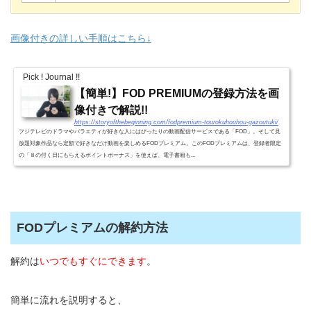
画像付きの詳しい手順はこちら↓
Pick ! Journal !!
【簡単!】FOD PREMIUMの登録方法を画
像付きで解説!!
https://storyofthebeginning.com/fodpremium-tourokuhouhou-gazoutuki/
フジテレビのドラマやバラエティが好きな人にはぴったりの動画配信サービスである「FOD」。そして見
放題対象作品なら定額で好きなだけ動画を楽しめるFODプレミアム。このFODプレミアムは、登録者限定
の「８の付く日にもらえるポイントボーナス」を使えば、電子書籍も...
FODプレミアムの解約方法
解約は
いつでもすぐにできます
。
簡単に流れを説明すると、