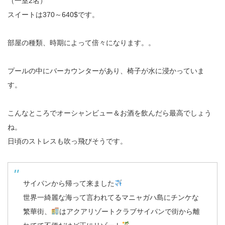
（一室2名）
スイートは370～640$です。
部屋の種類、時期によって倍々になります。。
プールの中にバーカウンターがあり、椅子が水に浸かっていま
す。
こんなところでオーシャンビュー＆お酒を飲んだら最高でしょう
ね。
日頃のストレスも吹っ飛びそうです。
サイパンから帰って来ました
世界一綺麗な海って言われてるマニャガハ島にチンケな
繁華街、
はアクアリゾートクラブサイパンで街から離