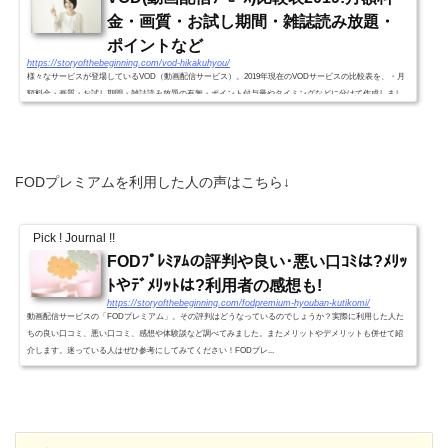
金・画質・お試し期間・雑誌読み放題・
ポイントなど
https://storyofthebeginning.com/vod-hikakuhyou/
様々なサービスが登場しているVOD（動画配信サービス）。2019年現在のVODサービスの比較表を、・月
額料金・画質・お試し期間・雑誌読み放題の有無・ポイント付与量やタイミングなどに分けて作成しまし
た。VODｻｰﾋﾞｽ別比較表2019!(月額料金・画質・お試し期間・雑誌読...
FODプレミアムを利用した人の声はこちら↓
Pick ! Journal !!
FODﾌﾟﾚﾐｱﾑの評判や良い･悪い口ｺﾐは?ﾒﾘｯ
ﾄやﾃﾞﾒﾘｯﾄは?利用者の感想も!
https://storyofthebeginning.com/fodpremium-hyouban-kutikomi/
動画配信サービスの「FODプレミアム」。その評判はどうなっているのでしょうか？実際に利用した人た
ちの良い口コミ、悪い口コミ、感想や体験談など調べてみました。またメリットやデメリットも併せて紹
介します。迷っている人はぜひ参考にしてみてください！FODプレ...