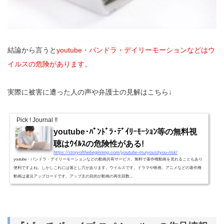
結論から言うと
youtube・パンドラ・デイリーモーションなどはウ
イルスの危険があります。
実際に被害に遭った人の声や弁護士の見解はこちら↓
Pick ! Journal !!
youtube･ﾊﾟﾝﾄﾞﾗ･ﾃﾞｲﾘｰﾓｰｼｮﾝ等の無料視
聴はｳｲﾙｽの危険性がある!
https://storyofthebeginning.com/youtube-muryousityou-risk/
youtube・パンドラ・デイリーモーションなどの動画共有サービス。無料で著作権動画を見れることもあり
便利ですよね。しかしこれには落とし穴があります。ウイルスです。ドラマや映画、アニメなどの著作権
動画は違法アップロードです。アップ主の目的が動画の再生回数...