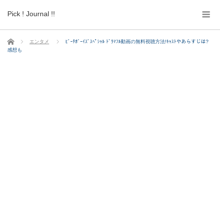
Pick ! Journal !!
ホーム
エンタメ
ﾋﾞｰﾁﾎﾞｰｲｽﾞｽﾍﾟｼｬﾙ ﾄﾞﾗﾏﾌﾙ動画の無料視聴方法!ｷｬｽﾄやあらすじは?
感想も