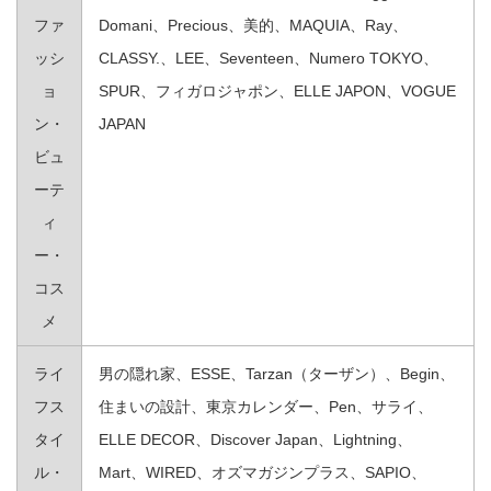
ファ
Domani、Precious、美的、MAQUIA、Ray、
ッシ
CLASSY.、LEE、Seventeen、Numero TOKYO、
ョ
SPUR、フィガロジャポン、ELLE JAPON、VOGUE
ン・
JAPAN
ビュ
ーテ
ィ
ー・
コス
メ
ライ
男の隠れ家、ESSE、Tarzan（ターザン）、Begin、
フス
住まいの設計、東京カレンダー、Pen、サライ、
タイ
ELLE DECOR、Discover Japan、Lightning、
ル・
Mart、WIRED、オズマガジンプラス、SAPIO、