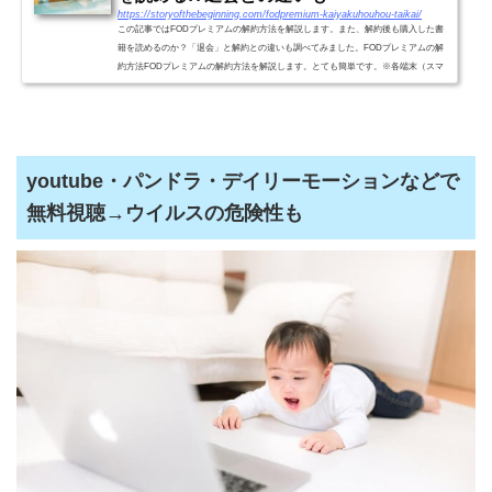
https://storyofthebeginning.com/fodpremium-kaiyakuhouhou-taikai/
この記事ではFODプレミアムの解約方法を解説します。また、解約後も購入した書
籍を読めるのか？「退会」と解約との違いも調べてみました。FODプレミアムの解
約方法FODプレミアムの解約方法を解説します。とても簡単です。※各端末（スマ
ホ、タブレット、パソコン）と...
youtube・パンドラ・デイリーモーションなどで
無料視聴→ウイルスの危険性も