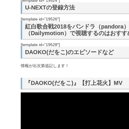
[template id=”19524″]
U-NEXTの登録方法
[template id=”19526″]
紅白歌合戦2018をパンドラ（pandor
（Dailymotion）で視聴するのはお
[template id=”19528″]
DAOKO(だをこ)のエピソードなど
情報が出次第追記します！
『DAOKO(だをこ)』【打上花火】MV