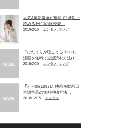
人気&最新漫画が無料で1巻以上
読めるｻｰﾋﾞｽの比較表…
2019/2/16
エンタメ
,
マンガ
『ひだまりが聴こえる ﾘﾐｯﾄ1』
漫画を無料で全話読む方法(zi…
2019/2/20
エンタメ
,
マンガ
『ｼﾞｬｯｶﾙ(1997)』映画ﾌﾙ動画日
本語字幕の無料視聴方法…
2018/12/15
エンタメ