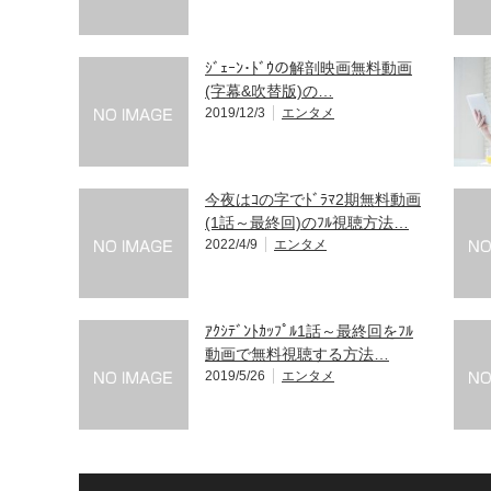
ｼﾞｪｰﾝ･ﾄﾞｳの解剖映画無料動画
(字幕&吹替版)の…
2019/12/3
エンタメ
今夜はｺの字でﾄﾞﾗﾏ2期無料動画
(1話～最終回)のﾌﾙ視聴方法…
2022/4/9
エンタメ
ｱｸｼﾃﾞﾝﾄｶｯﾌﾟﾙ1話～最終回をﾌﾙ
動画で無料視聴する方法…
2019/5/26
エンタメ