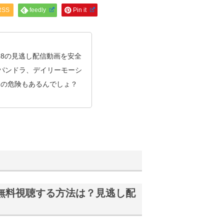
RSS
feedly
Pin it
018の見逃し配信動画を安全
やパンドラ、デイリーモーシ
スの危険もあるんでしょ？
画を無料視聴する方法は？見逃し配