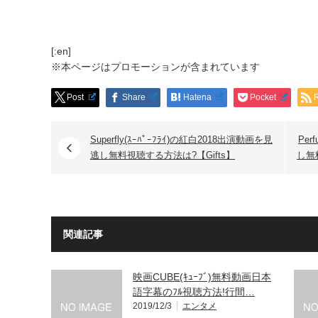
[:en]
※本ページはプロモーションが含まれています
Post
Share
Hatena
Pocket
Superfly(ｽｰﾊﾟｰﾌﾗｲ)の紅白2018出演動画を見
Per
逃し無料視聴する方法は?【Gifts】
し無料
関連記事
映画CUBE(ｷｭｰﾌﾞ)無料動画日本
語字幕のﾌﾙ視聴方法!行間…
2019/12/3
エンタメ