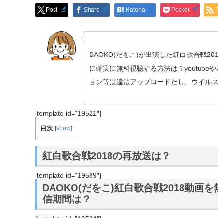
Post
Share
Hatena
Pocket
DAOKO(だをこ)が出演した紅白歌合戦2
に確実に無料視聴する方法は？youtube
ョン等は違法アップロードだし、ウイル
[template id=”19521″]
目次
[
show
]
紅白歌合戦2018の再放送は？
[template id=”19589″]
DAOKO(だをこ)紅白歌合戦2018動
信期間は？