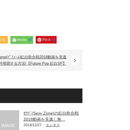
RSS
feedly
Pin it
fume(ﾊﾟﾌｭｰﾑ)紅白歌合戦2018動画を見逃
視聴する方法!【Future Pop 紅白SP】
ｾｸｿﾞ(Sexy Zone)の紅白歌合戦
2018動画を見逃し無…
2018/12/27
エンタメ