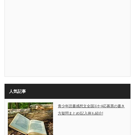
人気記事
青少年読書感想文全国ｺﾝｸｰﾙ応募票の書き
方疑問まとめ!記入例も紹介!