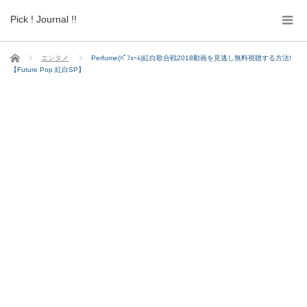
Pick ! Journal !!
ホーム
エンタメ
Perfume(ﾊﾟﾌｭｰﾑ)紅白歌合戦2018動画を見逃し無料視聴する方法!
【Future Pop 紅白SP】