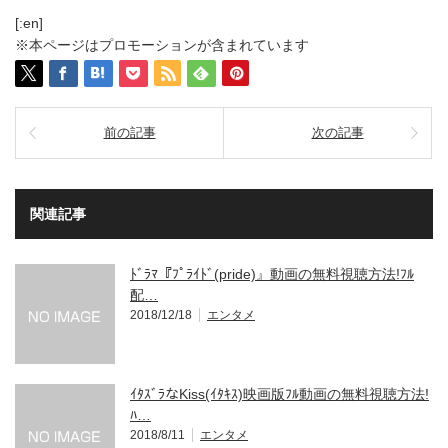
[:en]
※本ページはプロモーションが含まれています
前の記事
次の記事
関連記事
ﾄﾞﾗﾏ『ﾌﾟﾗｲﾄﾞ(pride)』動画の無料視聴方法!ﾌﾙ
配…
2018/12/18
エンタメ
ｲﾀｽﾞﾗなKiss(ｲﾀｷｽ)映画版ﾌﾙ動画の無料視聴方法!
ﾊ…
2018/8/11
エンタメ