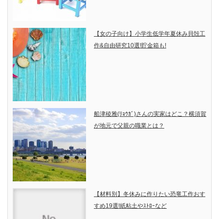
【女の子向け】小学生低学年夏休み貝殻工
作&自由研究10選!貯金箱も!
船津稜雅(ﾘｮｳｶﾞ)さんの実家はどこ？横須賀
が地元で父親の職業とは？
【材料別】冬休みに作りたい恐竜工作おす
すめ19選!紙粘土やｽﾄﾛｰなど