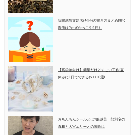
読書感想文題名(ﾀｲﾄﾙ)の書き方まとめ!書く
場所は?かぎかっこや2行も
【高学年向け】簡単だけどすごい工作!夏
休みに1日でできるｵｽｽﾒ10選!
おちんちんシールとは?船越英一郎別宅の
真相と大宮エリーとの関係は