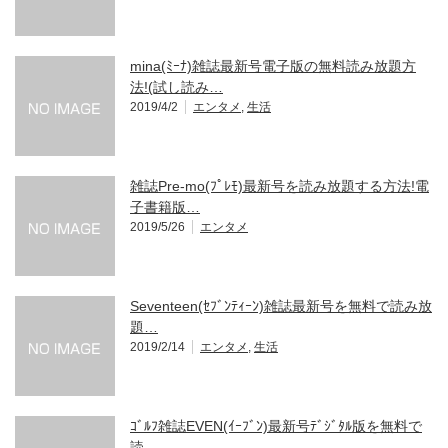
mina(ﾐｰﾅ)雑誌最新号電子版の無料読み放題方
法!(試し読み…
2019/4/2
エンタメ
,
生活
雑誌Pre-mo(ﾌﾟﾚﾓ)最新号を読み放題する方法!電
子書籍版…
2019/5/26
エンタメ
Seventeen(ｾﾌﾞﾝﾃｨｰﾝ)雑誌最新号を無料で読み放
題…
2019/2/14
エンタメ
,
生活
ｺﾞﾙﾌ雑誌EVEN(ｲｰﾌﾞﾝ)最新号ﾃﾞｼﾞﾀﾙ版を無料で
読…