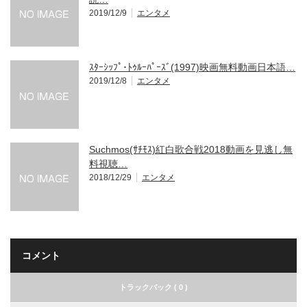
2019/12/9
エンタメ
ｽﾀｰｼｯﾌﾟ･ﾄｩﾙｰﾊﾟｰｽﾞ(1997)映画無料動画日本語…
2019/12/8
エンタメ
Suchmos(ｻﾁﾓｽ)紅白歌合戦2018動画を見逃し無
料視聴…
2018/12/29
エンタメ
コメント
トラックバック ( 0 )