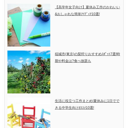
【高学年女子向け】夏休み工作のかわいい
&おしゃれな簡単ｱｲﾃﾞｨｱ10選!
稲城市(東京)の梨狩りおすすめｽﾎﾟｯﾄ7選!時
期や料金は?食べ放題も
生活に役立つ工作まとめ!夏休みに1日でで
きる中学生向けｵｽｽﾒ10選!