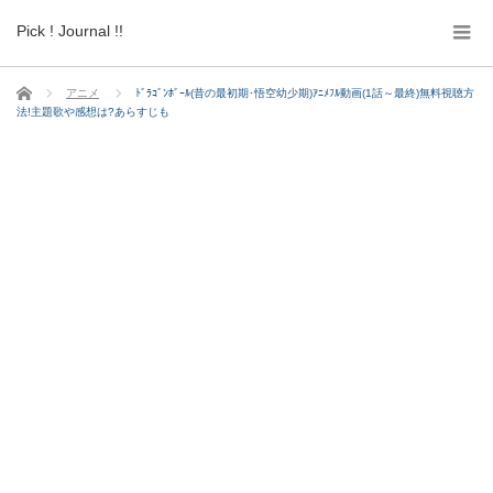
Pick ! Journal !!
ホーム
アニメ
ﾄﾞﾗｺﾞﾝﾎﾞｰﾙ(昔の最初期･悟空幼少期)ｱﾆﾒﾌﾙ動画(1話～最終)無料視聴方
法!主題歌や感想は?あらすじも