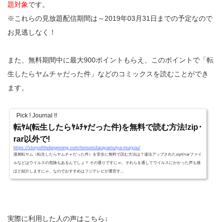
題対象
です。
※これらの見放題配信期間は～2019年03月31日までの予定なので
お見逃しなく！
また、無料期間中に最大900ポイントもらえ、このポイントで「転
生したらヤムチャだった件」などのコミックスを読むことができ
ます。
Pick ! Journal !!
転ﾔﾑ(転生したらﾔﾑﾁｬだった件)を無料で読む方法!zip･
rar以外で!
https://storyofthebeginning.com/tenseisitarayamutya-muryou/
漫画転ヤム（転生したらヤムチャだった件）を安全に無料で読む方法は？違法アップされたzipやrarファイ
ルなどはウイルスの危険もあるんでしょ？ その通りですにゃ。それらを通してウイルスにかかった声も後
ほど紹介しますにゃ。なのでおすすめはフジテレビが運営す...
実際に利用した人の声はこちら↓