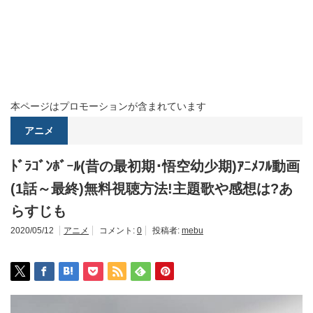
本ページはプロモーションが含まれています
アニメ
ﾄﾞﾗｺﾞﾝﾎﾞｰﾙ(昔の最初期･悟空幼少期)ｱﾆﾒﾌﾙ動画
(1話～最終)無料視聴方法!主題歌や感想は?あ
らすじも
2020/05/12
アニメ
コメント:
0
投稿者:
mebu