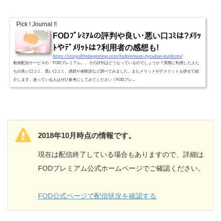
Pick ! Journal !!
FODﾌﾟﾚﾐｱﾑの評判や良い･悪い口ｺﾐは?ﾒﾘｯ
ﾄやﾃﾞﾒﾘｯﾄは?利用者の感想も!
https://storyofthebeginning.com/fodpremium-hyouban-kutikomi/
動画配信サービスの「FODプレミアム」。その評判はどうなっているのでしょうか？実際に利用した人た
ちの良い口コミ、悪い口コミ、感想や体験談など調べてみました。またメリットやデメリットも併せて紹
介します。迷っている人はぜひ参考にしてみてください！FODプレ...
2018年10月時点の情報です。
現在は配信終了している場合もありますので、詳細は
FODプレミアム公式ホームページでご確認ください。
FOD公式ページで配信状況を確認する