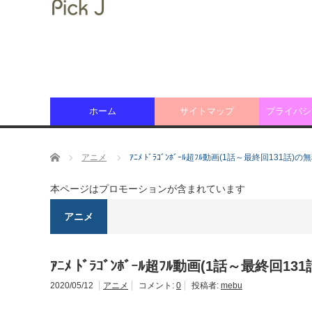
ホーム
サイトマップ
プライバシ
ホーム
アニメ
ｱﾆﾒ ﾄﾞﾗｺﾞﾝﾎﾞｰﾙ超ﾌﾙ動画(1話～最終回131話
本ページはプロモーションが含まれています
アニメ
ｱﾆﾒ ﾄﾞﾗｺﾞﾝﾎﾞｰﾙ超ﾌﾙ動画(1話～最終回
2020/05/12
アニメ
コメント:
0
投稿者:
mebu