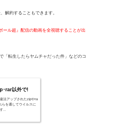
後、解約することもできます。
ボール超』配信の動画を全視聴することが出
トで「転生したらヤムチャだった件」などのコ
･rar以外で!
アップされたzipやra
れらを通してウイルスに
..