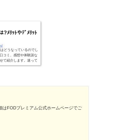
ﾒﾘｯﾄやﾃﾞﾒﾘｯﾄ
mi/
判はどうなっているのでし
口コミ、感想や体験談な
せて紹介します。迷って
細はFODプレミアム公式ホームページでご