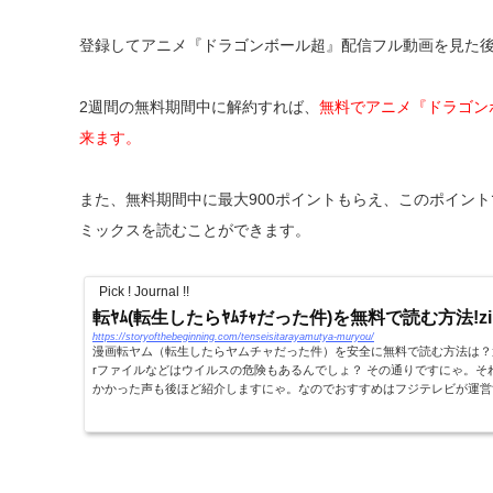
登録してアニメ『ドラゴンボール超』配信フル動画を見た
2週間の無料期間中に解約すれば、
無料でアニメ『ドラゴン
来ます。
また、無料期間中に最大900ポイントもらえ、このポイン
ミックスを読むことができます。
Pick ! Journal !!
転ﾔﾑ(転生したらﾔﾑﾁｬだった件)を無料で読む方法!zip
https://storyofthebeginning.com/tenseisitarayamutya-muryou/
漫画転ヤム（転生したらヤムチャだった件）を安全に無料で読む方法は？違法
rファイルなどはウイルスの危険もあるんでしょ？ その通りですにゃ。そ
かかった声も後ほど紹介しますにゃ。なのでおすすめはフジテレビが運営す.