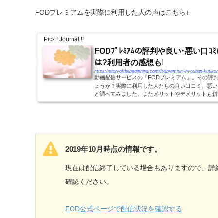
FODプレミアムを実際に利用した人の声はこちら↓
Pick ! Journal !!
FODﾌﾟﾚﾐｱﾑの評判や良い･悪い口ｺﾐは?
は?利用者の感想も!
https://storyofthebeginning.com/fodpremium-hyouban-kutiko
動画配信サービスの「FODプレミアム」。その評
ょうか？実際に利用した人たちの良い口コミ、悪い
ど調べてみました。またメリットやデメリットも併
いる人はぜひ参考にしてみてください！FODプレ...
2019年10月時点の情報です。
現在は配信終了している場合もありますので、詳
確認ください。
FOD公式ページで配信状況を確認する