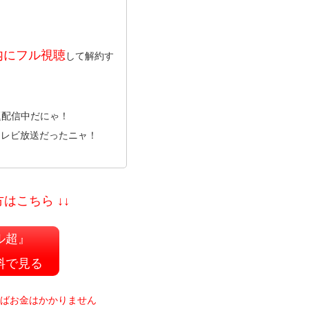
内にフル視聴
して解約す
題配信中だにゃ！
テレビ放送だったニャ！
はこちら ↓↓
ル超』
料で見る
ればお金はかかりません