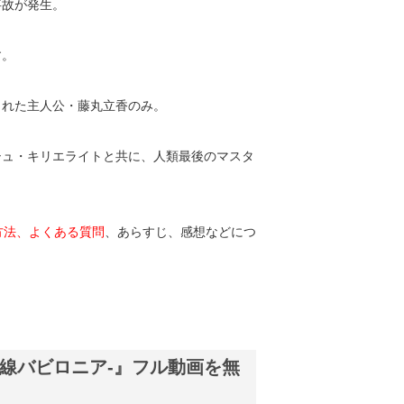
事故が発生。
す。
られた主人公・藤丸立香のみ。
シュ・キリエライトと共に、人類最後のマスタ
方法、よくある質問
、あらすじ、感想などにつ
対魔獣戦線バビロニア-』フル動画を無