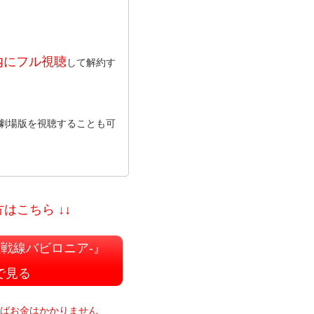
内にフル視聴
して解約す
で劇場版を視聴することも可
はこちら ↓↓
絶対魔獣戦線バビロニア-』
で見る
ればお金はかかりません