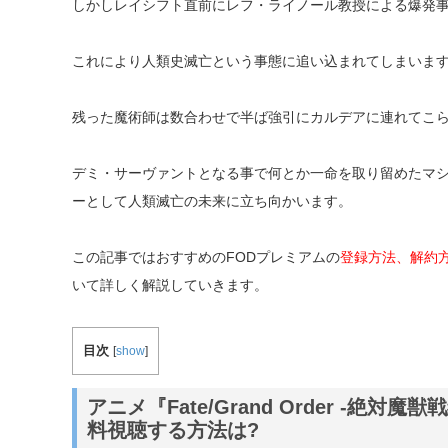
しかしレイシフト直前にレフ・ライノール教授による爆発
これにより人類史滅亡という事態に追い込まれてしまいま
残った魔術師は数合わせで半ば強引にカルデアに連れてこ
デミ・サーヴァントとなる事で何とか一命を取り留めたマ
ーとして人類滅亡の未来に立ち向かいます。
この記事ではおすすめのFODプレミアムの
登録方法、解約
いて詳しく解説していきます。
目次
[
show
]
アニメ『Fate/Grand Order -絶
料視聴する方法は?