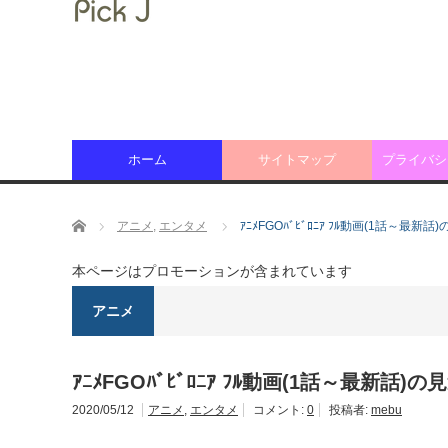
ホーム
サイトマップ
プライバシ
ホーム
アニメ
,
エンタメ
ｱﾆﾒFGOﾊﾞﾋﾞﾛﾆｱ ﾌﾙ動画(1話～最
本ページはプロモーションが含まれています
アニメ
ｱﾆﾒFGOﾊﾞﾋﾞﾛﾆｱ ﾌﾙ動画(1話～最新
2020/05/12
アニメ
,
エンタメ
コメント:
0
投稿者:
mebu