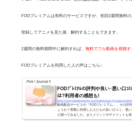
FODプレミアムは有料のサービスですが、初回2週間無料
登録してアニメを見た後、解約することもできます。
2週間の無料期間中に解約すれば、
無料でフル動画を視聴す
FODプレミアムを利用した人の声はこちら↓
Pick ! Journal !!
FODﾌﾟﾚﾐｱﾑの評判や良い･悪い口ｺﾐは?
は?利用者の感想も!
https://storyofthebeginning.com/fodpremium-hyouban-kutiko
動画配信サービスの「FODプレミアム」。その評
ょうか？実際に利用した人たちの良い口コミ、悪い
ど調べてみました。またメリットやデメリットも併
いる人はぜひ参考にしてみてください！FODプレ...