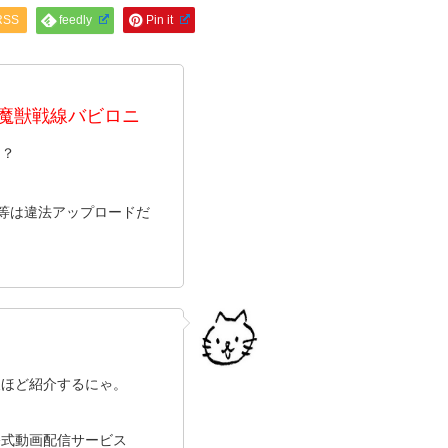
RSS
feedly
Pin it
 -絶対魔獣戦線バビロニ
は？
ン等は違法アップロードだ
後ほど紹介するにゃ。
公式動画配信サービス