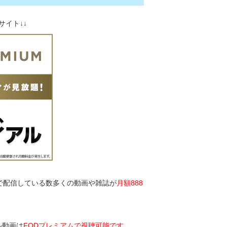
サイト↓↓
）で配信している数多くの動画や雑誌が
月額888
フル動画は
FODプレミアムで視聴可能です
。