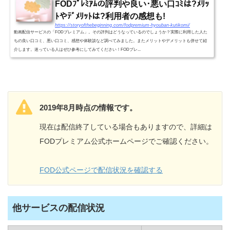
FODﾌﾟﾚﾐｱﾑの評判や良い･悪い口ｺﾐは?ﾒﾘｯ
ﾄやﾃﾞﾒﾘｯﾄは?利用者の感想も!
https://storyofthebeginning.com/fodpremium-hyouban-kutikomi/
動画配信サービスの「FODプレミアム」。その評判はどうなっているのでしょうか？実際に利用した人た
ちの良い口コミ、悪い口コミ、感想や体験談など調べてみました。またメリットやデメリットも併せて紹
介します。迷っている人はぜひ参考にしてみてください！FODプレ...
2019年8月時点の情報です。
現在は配信終了している場合もありますので、詳細は
FODプレミアム公式ホームページでご確認ください。
FOD公式ページで配信状況を確認する
他サービスの配信状況