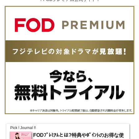
Pick ! Journal !!
FODﾌﾟﾚﾐｱﾑとは?特典やﾎﾟｲﾝﾄのお得な使