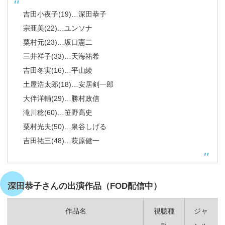
吉田小夜子(19)…深田恭子
宗亜美(22)…ユンソナ
粟村元(23)…坂口憲二
三井祥子(33)…天海祐希
吉田冬実(16)…平山綾
土屋浩太郎(18)…安居剣一郎
大伴洋輔(29)…勝村政信
滝川稔(60)…笹野高史
粟村光夫(50)…泉谷しげる
吉田祐三(48)…萩原健一
深田恭子さんの出演作品（FOD配信中）
作品名
視聴種
ジャ