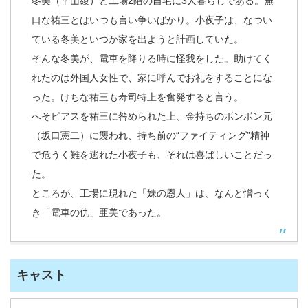
冬美（平山綾）と工場2階の自宅に3人暮らしである。無
口な祐三とはいつも言い争いばかり。小夜子は、なつい
ている冬美といつか家を出ようと計画していた。
そんな冬美が、電車を降りる時に怪我をした。助けてく
れたのは外国人女性で、家に呼んでお礼をすることにな
った。けちな祐三も寿司特上を奮発すると言う。
へそピアスを祐三に咎められた上、金持ちのボンボン元
（坂口憲二）に襲われ、持ち前の“ファイティング”精神
で危うく難を逃れた小夜子も、それは喜ばしいことだっ
た。
ところが、工場に現れた「妹の恩人」は、なんと憎っく
き「電車の仇」亜美であった。
キャスト