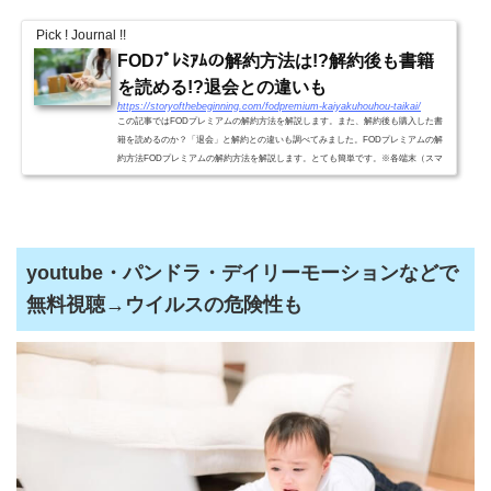
Pick ! Journal !!
FODﾌﾟﾚﾐｱﾑの解約方法は!?解約後も書籍
を読める!?退会との違いも
https://storyofthebeginning.com/fodpremium-kaiyakuhouhou-taikai/
この記事ではFODプレミアムの解約方法を解説します。また、解約後も購入した書
籍を読めるのか？「退会」と解約との違いも調べてみました。FODプレミアムの解
約方法FODプレミアムの解約方法を解説します。とても簡単です。※各端末（スマ
ホ、タブレット、パソコン）と...
youtube・パンドラ・デイリーモーションなどで
無料視聴→ウイルスの危険性も