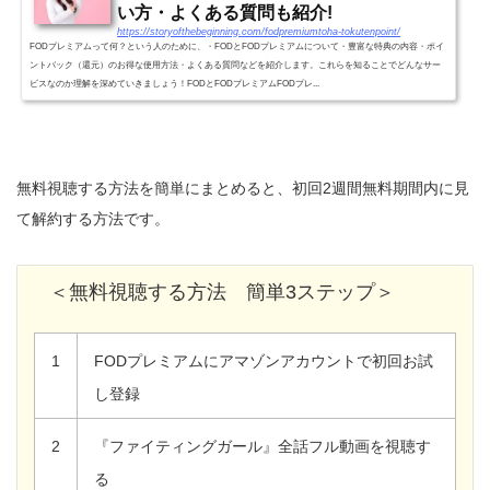
い方・よくある質問も紹介!
https://storyofthebeginning.com/fodpremiumtoha-tokutenpoint/
FODプレミアムって何？という人のために、・FODとFODプレミアムについて・豊富な特典の内容・ポイ
ントバック（還元）のお得な使用方法・よくある質問などを紹介します。これらを知ることでどんなサー
ビスなのか理解を深めていきましょう！FODとFODプレミアムFODプレ...
無料視聴する方法を簡単にまとめると、初回2週間無料期間内に見
て解約する方法です。
＜無料視聴する方法 簡単3ステップ＞
1
FODプレミアムにアマゾンアカウントで初回お試
し登録
2
『ファイティングガール』全話フル動画を視聴す
る