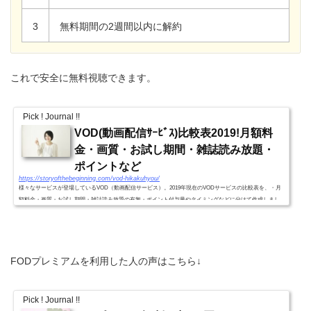
3
無料期間の2週間以内に解約
これで安全に無料視聴できます。
Pick ! Journal !!
VOD(動画配信ｻｰﾋﾞｽ)比較表2019!月額料
金・画質・お試し期間・雑誌読み放題・
ポイントなど
https://storyofthebeginning.com/vod-hikakuhyou/
様々なサービスが登場しているVOD（動画配信サービス）。2019年現在のVODサービスの比較表を、・月
額料金・画質・お試し期間・雑誌読み放題の有無・ポイント付与量やタイミングなどに分けて作成しまし
た。VODｻｰﾋﾞｽ別比較表2019!(月額料金・画質・お試し期間・雑誌読...
FODプレミアムを利用した人の声はこちら↓
Pick ! Journal !!