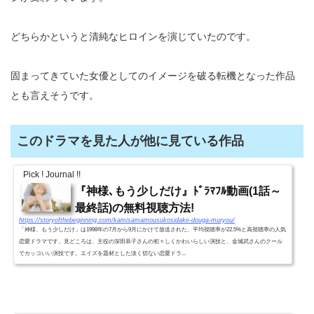
どちらかというと清純なヒロインを演じていたのです。
固まってきていた女優としてのイメージを破る転機となった作品
とも言えそうです。
このドラマを見た人が他に見ている作品
Pick ! Journal !!
『神様､もう少しだけ』ﾄﾞﾗﾏﾌﾙ動画(1話～
最終話)の無料視聴方法!
https://storyofthebeginning.com/kamisamamousukosidake-douga-muryou/
「神様、もう少しだけ」は1998年の7月から9月にかけて放送された、平均視聴率が22.5%と高視聴率の人気
恋愛ドラマです。見どころは、主役の深田恭子さんの初々しくかわいらしい演技と、金城武さんのクール
でカッコいい演技です。エイズを題材とした淡く切ない恋愛ドラ...