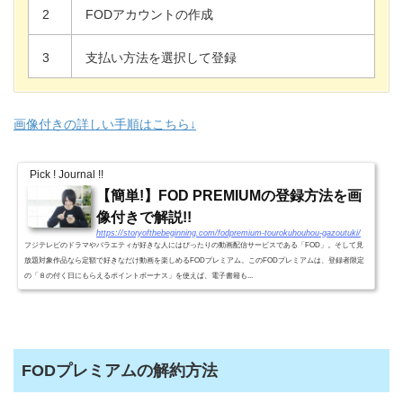
2
FODアカウントの作成
3
支払い方法を選択して登録
画像付きの詳しい手順はこちら↓
Pick ! Journal !!
【簡単!】FOD PREMIUMの登録方法を画
像付きで解説!!
https://storyofthebeginning.com/fodpremium-tourokuhouhou-gazoutuki/
フジテレビのドラマやバラエティが好きな人にはぴったりの動画配信サービスである「FOD」。そして見
放題対象作品なら定額で好きなだけ動画を楽しめるFODプレミアム。このFODプレミアムは、登録者限定
の「８の付く日にもらえるポイントボーナス」を使えば、電子書籍も...
FODプレミアムの解約方法