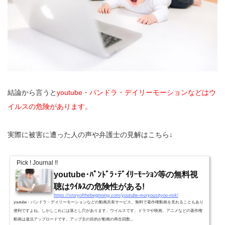
結論から言うと
youtube・パンドラ・デイリーモーションなどはウ
イルスの危険があります。
実際に被害に遭った人の声や弁護士の見解はこちら↓
Pick ! Journal !!
youtube･ﾊﾟﾝﾄﾞﾗ･ﾃﾞｲﾘｰﾓｰｼｮﾝ等の無料視
聴はｳｲﾙｽの危険性がある!
https://storyofthebeginning.com/youtube-muryousityou-risk/
youtube・パンドラ・デイリーモーションなどの動画共有サービス。無料で著作権動画を見れることもあり
便利ですよね。しかしこれには落とし穴があります。ウイルスです。ドラマや映画、アニメなどの著作権
動画は違法アップロードです。アップ主の目的が動画の再生回数...