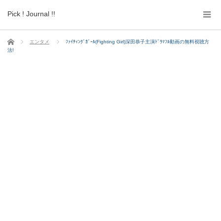
Pick ! Journal !!
ホーム
エンタメ
ﾌｧｲﾃｨﾝｸﾞｶﾞｰﾙ(Fighting Girl)深田恭子主演ﾄﾞﾗﾏﾌﾙ動画の無料視聴方
法!