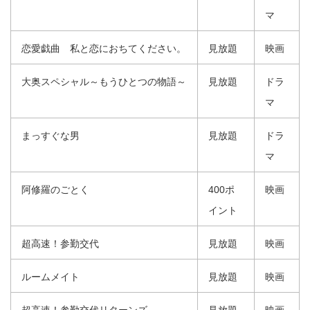
マ
恋愛戯曲 私と恋におちてください。
見放題
映画
大奥スペシャル～もうひとつの物語～
見放題
ドラ
マ
まっすぐな男
見放題
ドラ
マ
阿修羅のごとく
400ポ
映画
イント
超高速！参勤交代
見放題
映画
ルームメイト
見放題
映画
超高速！参勤交代リターンズ
見放題
映画