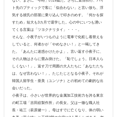
ない、まさに「今時」の19歳だ。さらに直情径行、バイ
ト先のブティックで客に「似合わない」と言い放ち、浮
気する彼氏の部屋に乗り込んで叩きのめす。「何かを探
すため」短大も3カ月で退学した。心の中にいつも湧い
てくる言葉は「ツヨクナリタイ」・・・。
そんな、小夜子がいつものように電車で化粧し着替えを
していると、何者かが「やめなさい！」と一喝してき
た。「あんたに迷惑かけたかよ」。言い返す小夜子に、
その人物はさらに畳み掛けた。「恥でしょう。日本人ら
しくない！」。返す刀で周囲の大人たちに「あなたたち
は、なぜ言わない！」。たじたじとなる小夜子。それが
韓国人留学生・亜美（ユンソナ）との初めての劇的な出
会いだった。
小夜子は、小さいが世界的な金属加工技術力を誇る東京
の町工場「吉田絞製作所」の長女。父は一徹な職人社
長・祐三（萩原健一）。母はすでに亡くなり、体の弱い