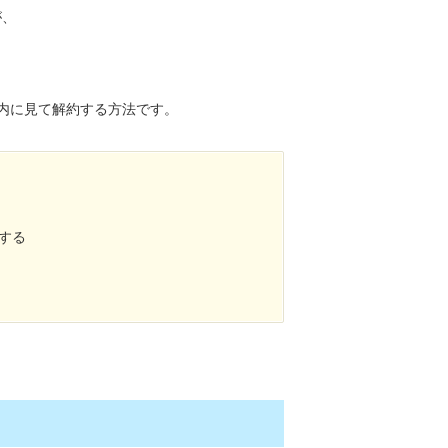
が、
内に見て解約する方法です。
する