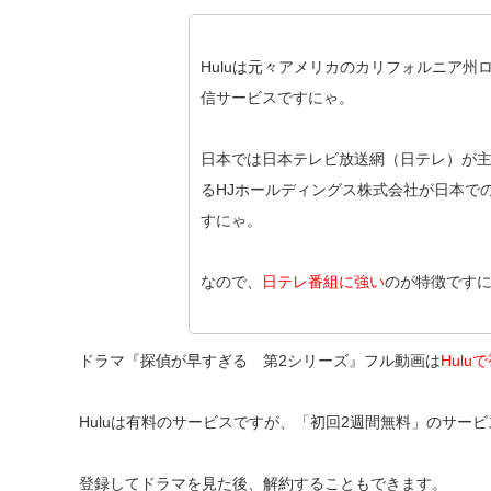
Huluは元々アメリカのカリフォルニア州
信サービスですにゃ。
日本では日本テレビ放送網（日テレ）が
るHJホールディングス株式会社が日本で
すにゃ。
なので、
日テレ番組に強い
のが特徴です
ドラマ『探偵が早すぎる 第2シリーズ』フル動画は
Hul
Huluは有料のサービスですが、「初回2週間無料」のサー
登録してドラマを見た後、解約することもできます。