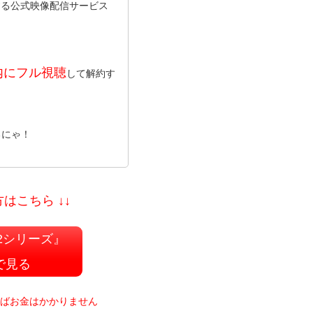
する公式映像配信サービス
内にフル視聴
して解約す
るにゃ！
はこちら ↓↓
2シリーズ』
で見る
ればお金はかかりません