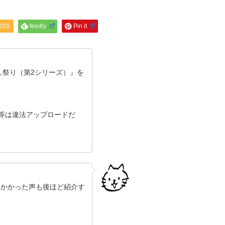
RSS
feedly
Pin it
し祭り（第2シリーズ）』を
ン等は違法アップロードだ
にかかった声も後ほど紹介す