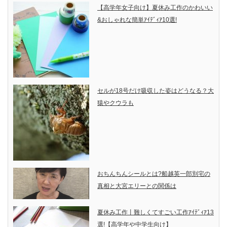
【高学年女子向け】夏休み工作のかわいい
&おしゃれな簡単ｱｲﾃﾞｨｱ10選!
セルが18号だけ吸収した姿はどうなる？大
猿やクウラも
おちんちんシールとは?船越英一郎別宅の
真相と大宮エリーとの関係は
夏休み工作丨難しくてすごい工作ｱｲﾃﾞｨｱ13
選!【高学年や中学生向け】