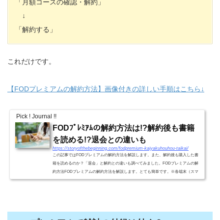
「月額コースの確認・解約」
↓
「解約する」
これだけです。
【FODプレミアムの解約方法】画像付きの詳しい手順はこちら↓
Pick ! Journal !!
FODﾌﾟﾚﾐｱﾑの解約方法は!?解約後も書籍
を読める!?退会との違いも
https://storyofthebeginning.com/fodpremium-kaiyakuhouhou-taikai/
この記事ではFODプレミアムの解約方法を解説します。また、解約後も購入した書
籍を読めるのか？「退会」と解約との違いも調べてみました。FODプレミアムの解
約方法FODプレミアムの解約方法を解説します。とても簡単です。※各端末（スマ
ホ、タブレット、パソコン）と...