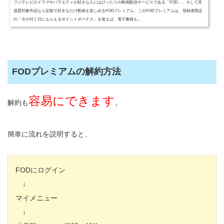
フジテレビのドラマやバラエティが好きな人にはぴったりの動画配信サービスである「FOD」。そして見
放題対象作品なら定額で好きなだけ動画を楽しめるFODプレミアム。このFODプレミアムは、登録者限定
の「８の付く日にもらえるポイントボーナス」を使えば、電子書籍も...
FODプレミアムの解約方法
容易にできます
解約も
。
簡単に流れを説明すると、
FODにログイン
↓
マイメニュー
↓