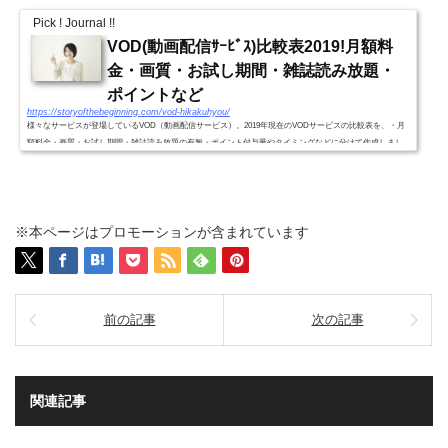
Pick ! Journal !!
VOD(動画配信ｻｰﾋﾞｽ)比較表2019!月額料
金・画質・お試し期間・雑誌読み放題・
ポイントなど
https://storyofthebeginning.com/vod-hikakuhyou/
様々なサービスが登場しているVOD（動画配信サービス）。2019年現在のVODサービスの比較表を、・月
額料金・画質・お試し期間・雑誌読み放題の有無・ポイント付与量やタイミングなどに分けて作成しまし
た。VODｻｰﾋﾞｽ別比較表2019!(月額料金・画質・お試し期間・雑誌読...
※本ページはプロモーションが含まれています
前の記事
次の記事
関連記事