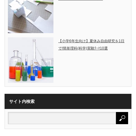
【小学6年生向け】夏休み自由研究を1日
で!簡単理科(科学)実験ﾃｰﾏ10選
サイト内検索