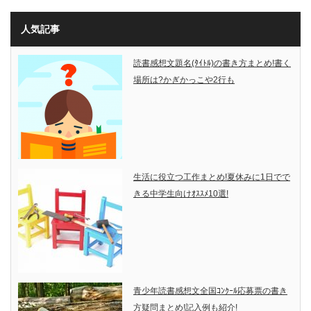
人気記事
読書感想文題名(ﾀｲﾄﾙ)の書き方まとめ!書く
場所は?かぎかっこや2行も
生活に役立つ工作まとめ!夏休みに1日でで
きる中学生向けｵｽｽﾒ10選!
青少年読書感想文全国ｺﾝｸｰﾙ応募票の書き
方疑問まとめ!記入例も紹介!