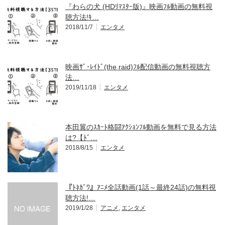
『わらの犬 (HDﾘﾏｽﾀｰ版)』映画ﾌﾙ動画の無料視
聴方法!ｷ…
2018/11/7
エンタメ
映画ｻﾞ･ﾚｲﾄﾞ(the raid)ﾌﾙ配信動画の無料視聴方
法…
2019/11/18
エンタメ
本田翼のｽｶｰﾄ格闘ｱｸｼｮﾝﾌﾙ動画を無料で見る方法
は?【ﾄﾞ…
2018/8/15
エンタメ
『ﾄﾈｶﾞﾜ』ｱﾆﾒ全話動画(1話～最終24話)の無料視
聴方法!…
2019/1/28
アニメ
,
エンタメ