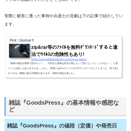
実際に被害に遭った事例や弁護士の見解は下の記事で紹介してい
ます。
Pick ! Journal !!
zip&rar等のﾌｧｲﾙを無料ﾀﾞｳﾝﾛｰﾄﾞすると違
法でｳｲﾙｽの危険性もあり!
https://storyofthebeginning.com/zip-rar-kiken/
「漫画や雑誌を無料で読みたい！」「大好きな漫画は続きが気になって気になってしょうがない！」と思
うことは誰しもありますよね。しかし、安易にzipやrarファイルのダウンロードをしてしまうと、取り返し
がつかない事態に陥る可能性があります。漫画や雑誌を楽しむ...
雑誌『GoodsPress』の基本情報や感想な
ど
雑誌『GoodsPress』の値段（定価）や発売日