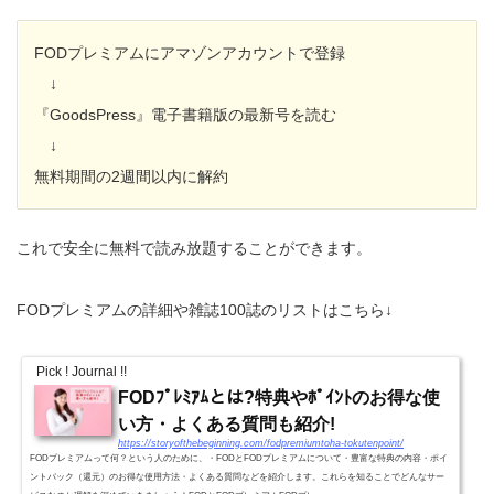
FODプレミアムにアマゾンアカウントで登録
↓
『GoodsPress』電子書籍版の最新号を読む
↓
無料期間の2週間以内に解約
これで安全に無料で読み放題することができます。
FODプレミアムの詳細や雑誌100誌のリストはこちら↓
Pick ! Journal !!
FODﾌﾟﾚﾐｱﾑとは?特典やﾎﾟｲﾝﾄのお得な使
い方・よくある質問も紹介!
https://storyofthebeginning.com/fodpremiumtoha-tokutenpoint/
FODプレミアムって何？という人のために、・FODとFODプレミアムについて・豊富な特典の内容・ポイ
ントバック（還元）のお得な使用方法・よくある質問などを紹介します。これらを知ることでどんなサー