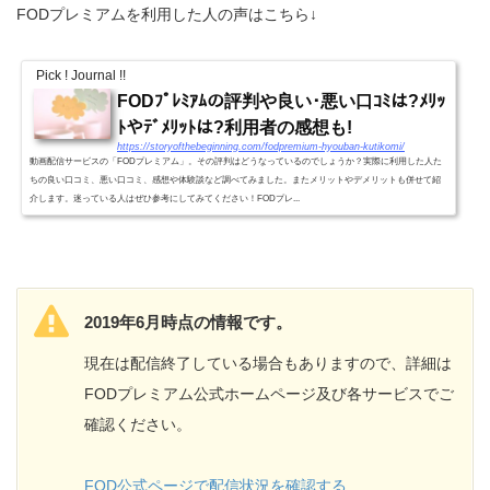
FODプレミアムを利用した人の声はこちら↓
Pick ! Journal !!
FODﾌﾟﾚﾐｱﾑの評判や良い･悪い口ｺﾐは?ﾒﾘｯ
ﾄやﾃﾞﾒﾘｯﾄは?利用者の感想も!
https://storyofthebeginning.com/fodpremium-hyouban-kutikomi/
動画配信サービスの「FODプレミアム」。その評判はどうなっているのでしょうか？実際に利用した人た
ちの良い口コミ、悪い口コミ、感想や体験談など調べてみました。またメリットやデメリットも併せて紹
介します。迷っている人はぜひ参考にしてみてください！FODプレ...
2019年6月時点の情報です。
現在は配信終了している場合もありますので、詳細は
FODプレミアム公式ホームページ及び各サービスでご
確認ください。
FOD公式ページで配信状況を確認する