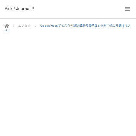
Pick ! Journal !!
ホーム
エンタメ
GoodsPress(ｸﾞｯｽﾞﾌﾟﾚｽ)雑誌最新号電子版を無料で読み放題する方
法!