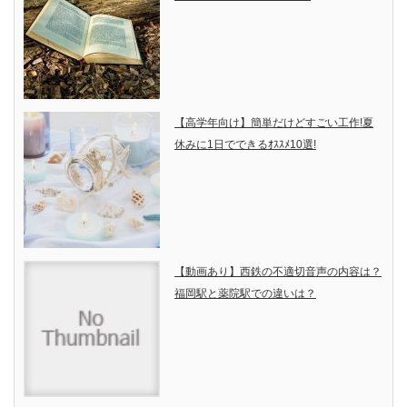
【高学年向け】簡単だけどすごい工作!夏
休みに1日でできるｵｽｽﾒ10選!
【動画あり】西鉄の不適切音声の内容は？
福岡駅と薬院駅での違いは？