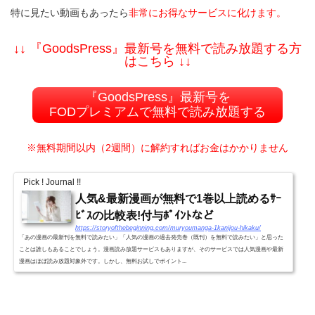
特に見たい動画もあったら
非常にお得なサービスに化けます。
↓↓ 『GoodsPress』最新号を無料で読み放題する方
はこちら ↓↓
『GoodsPress』最新号を
FODプレミアムで無料で読み放題する
※無料期間以内（2週間）に解約すればお金はかかりません
Pick ! Journal !!
人気&最新漫画が無料で1巻以上読めるｻｰ
ﾋﾞｽの比較表!付与ﾎﾟｲﾝﾄなど
https://storyofthebeginning.com/muryoumanga-1kanijou-hikaku/
「あの漫画の最新刊を無料で読みたい」「人気の漫画の過去発売巻（既刊）を無料で読みたい」と思った
ことは誰しもあることでしょう。漫画読み放題サービスもありますが、そのサービスでは人気漫画や最新
漫画はほぼ読み放題対象外です。しかし、無料お試しでポイント...