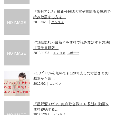
『週刊ﾌﾟﾛﾚｽ』最新号雑誌の電子書籍版を無料で
読み放題する方法…
2019/5/20
エンタメ
ﾃﾆｽ雑誌ｽﾏｯｼｭ最新号を無料で読み放題する方法!
【電子書籍版…
2019/11/23
エンタメ
,
スポーツ
FODﾌﾟﾚﾐｱﾑを無料でも120％楽しむ方法まとめ!
基本から応…
2019/6/2
エンタメ
『星野源 ｱｲﾃﾞｱ』紅白歌合戦2018見逃し動画を
無料視聴する…
2018/12/28
エンタメ