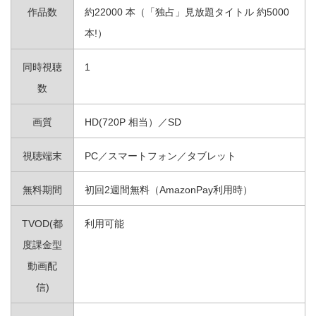
作品数
約22000 本（「独占」見放題タイトル 約5000
本!）
同時視聴
1
数
画質
HD(720P 相当）／SD
視聴端末
PC／スマートフォン／タブレット
無料期間
初回2週間無料（AmazonPay利用時）
TVOD(都
利用可能
度課金型
動画配
信)