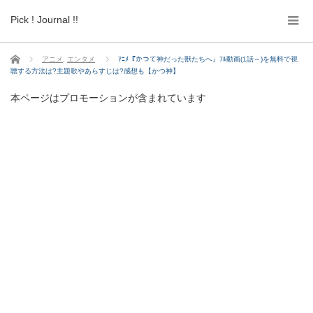
Pick ! Journal !!
ホーム
アニメ
,
エンタメ
ｱﾆﾒ『かつて神だった獣たちへ』ﾌﾙ動画(1話～)を無料で視
聴する方法は?主題歌やあらすじは?感想も【かつ神】
本ページはプロモーションが含まれています