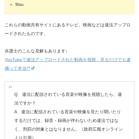
9tsu
これらの動画共有サイトにあるテレビ、映画などは違法アップロ
ードされたものです。
弁護士のこんな見解もあります↓
YouTubeで違法アップロードされた動画を視聴…見るだけでも逮
捕って本当!?
Q 違法に配信されている音楽や映像を視聴したら、違
法ですか？
A 違法に配信されている音楽や映像を見たり聞いたり
するだけでは、録音・録画が伴わないため違法ではな
く、刑罰の対象とはなりません。（政府広報オンライン
より引用）