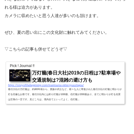
れる様は迫力があります。
カメラに収めたいと思う人達が多いのも頷けます。
ぜひ、夏の思い出にこの文化財に触れてみてください。
▽こちらの記事も併せてどうぞ▽
Pick ! Journal !!
万灯籠(春日大社)2019の日程は?駐車場や
交通規制は?混雑の避け方も
https://storyofthebeginning.com/mantourou-nittei-tyuushajou/
春日大社の万灯籠は、約800年前から、貴族や武士など、様々な人に寄進された春日大社の灯籠に明かりが
灯る荘厳なお祭です。春日大社内には釣り灯籠が1000基、石灯籠が2000基あり、全てに明かりが灯る光景
は圧巻の一言です。見どころは、境内全てといってよく、石灯籠...