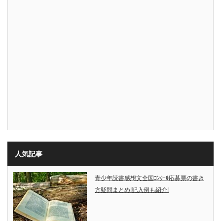
人気記事
青少年読書感想文全国ｺﾝｸｰﾙ応募票の書き
方疑問まとめ!記入例も紹介!