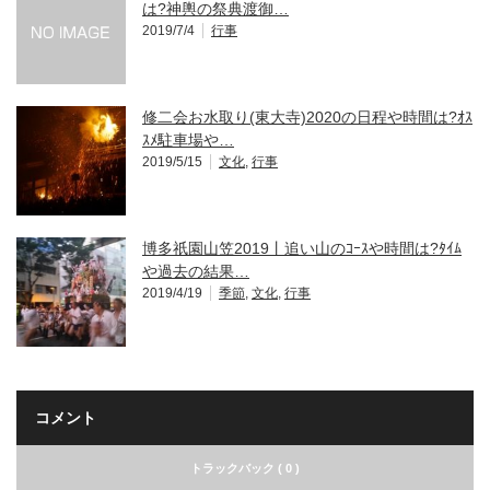
は?神輿の祭典渡御…
2019/7/4
行事
修二会お水取り(東大寺)2020の日程や時間は?ｵｽ
ｽﾒ駐車場や…
2019/5/15
文化
,
行事
博多祇園山笠2019丨追い山のｺｰｽや時間は?ﾀｲﾑ
や過去の結果…
2019/4/19
季節
,
文化
,
行事
コメント
トラックバック ( 0 )