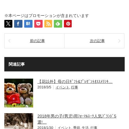
※本ページはプロモーションが含まれています
前の記事
次の記事
関連記事
【花以外】母の日ｷﾞﾌﾄ&ﾌﾟﾚｾﾞﾝﾄｵｽｽﾒﾗﾝｷ…
2018/3/5
イベント
,
行事
2018年男の子(男児)用ﾌｫｰﾏﾙｽｰﾂ人気ﾌﾞﾗﾝﾄﾞ5
選!…
2018/1/30
イベント
,
季節
,
生活
,
行事