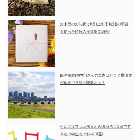
お中元のお礼状で8月(上中下旬別)の季語
を使った時候の挨拶例文紹介!
船津稜雅(ﾘｮｳｶﾞ)さんの実家はどこ？横須賀
が地元で父親の職業とは？
生活に役立つ工作まとめ!夏休みに1日でで
きる中学生向けｵｽｽﾒ10選!