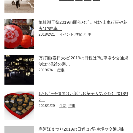
亀崎潮干祭2019の開催ｽｹｼﾞｭｰﾙは?山車行事や花
火は?駐車…
2018/2/21
イベント
,
季節
,
行事
万灯籠(春日大社)2019の日程は?駐車場や交通規
制は?混雑の避…
2019/7/4
行事
ﾎﾜｲﾄﾃﾞｰ子供向けお返しお菓子人気ﾗﾝｷﾝｸﾞ2018!ｻ
ﾝ…
2018/1/29
生活
,
行事
寒河江まつり2019の日程は?駐車場や交通規制