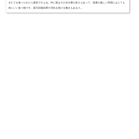
ぎたてを食べられたら最高ですよね。特に梨はその水分量の多さもあって、残暑の厳しい時期にはとても
体にいい食べ物です。疲労回復効果や消化を助ける働きもあるス...