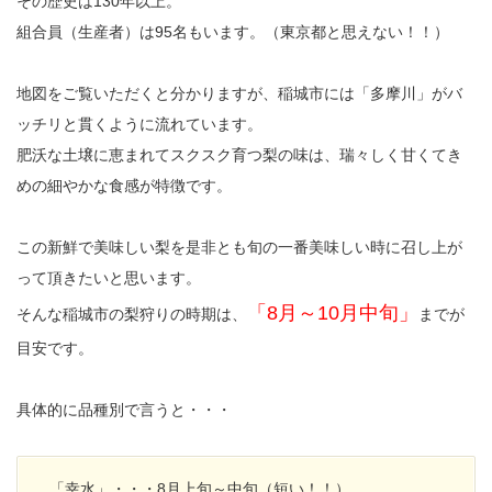
その歴史は130年以上。
組合員（生産者）は95名もいます。（東京都と思えない！！）
地図をご覧いただくと分かりますが、稲城市には「多摩川」がバ
ッチリと貫くように流れています。
肥沃な土壌に恵まれてスクスク育つ梨の味は、瑞々しく甘くてき
めの細やかな食感が特徴です。
この新鮮で美味しい梨を是非とも旬の一番美味しい時に召し上が
って頂きたいと思います。
「8月～10月中旬」
そんな稲城市の梨狩りの時期は、
までが
目安です。
具体的に品種別で言うと・・・
「幸水」・・・8月上旬～中旬（短い！！）