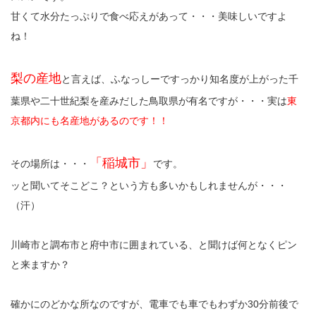
甘くて水分たっぷりで食べ応えがあって・・・美味しいですよ
ね！
梨の産地
と言えば、ふなっしーですっかり知名度が上がった千
葉県や二十世紀梨を産みだした鳥取県が有名ですが・・・実は
東
京都内にも名産地があるのです！！
「稲城市」
その場所は・・・
です。
ッと聞いてそこどこ？という方も多いかもしれませんが・・・
（汗）
川崎市と調布市と府中市に囲まれている、と聞けば何となくピン
と来ますか？
確かにのどかな所なのですが、電車でも車でもわずか30分前後で