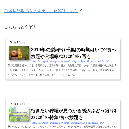
稲城長沼駅 周辺のホテル・旅館はこちら
こちらもどうぞ！
Pick ! Journal !!
2019年の梨狩り(千葉)の時期はいつ?食べ
放題や穴場等ｵｽｽﾒｽﾎﾟｯﾄ7選も
https://storyofthebeginning.com/nasigari-chiba-jiki-osusume7sen/
梨の収穫量全国トップは、千葉県です。三方が海に囲まれた温暖な気候、さらに千葉県特有の火山灰土壌
には肥料がふんだんに含まれて水はけも良く、健康で元気な梨が育つのです。その歴史は江戸時代までさ
かのぼるのですが、人口の多い江戸の町に近かったことから、瑞...
Pick ! Journal !!
行きたい狩場が見つかる!梨&ぶどう狩りｵ
ｽｽﾒｽﾎﾟｯﾄ特集!食べ放題も
https://storyofthebeginning.com/nasibudougarispot-tokushuu/
秋の味覚といえば梨やぶどう。そしてスーパーで買ってくるものよりも、産地の農場で自分で収穫しても