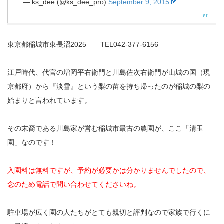
— ks_dee (@ks_dee_pro)
September 9, 2015
東京都稲城市東長沼2025 TEL042-377-6156
江戸時代、代官の増岡平右衛門と川島佐次右衛門が山城の国（現
京都府）から『淡雪』という梨の苗を持ち帰ったのが稲城の梨の
始まりと言われています。
その末裔である川島家が営む稲城市最古の農園が、ここ「清玉
園」なのです！
入園料は無料ですが、予約が必要かは分かりませんでしたので、
念のため電話で問い合わせてくださいね。
駐車場が広く園の人たちがとても親切と評判なので家族で行くに