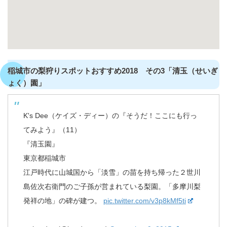
稲城市の梨狩りスポットおすすめ2018 その3「清玉（せいぎ
ょく）園」
K's Dee（ケイズ・ディー）の『そうだ！ここにも行っ
てみよう』（11）
『清玉園』
東京都稲城市
江戸時代に山城国から「淡雪」の苗を持ち帰った２世川
島佐次右衛門のご子孫が営まれている梨園。「多摩川梨
発祥の地」の碑が建つ。
pic.twitter.com/v3p8kMf5ti