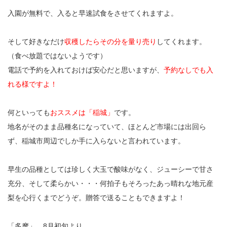
入園が無料で、入ると早速試食をさせてくれますよ。
そして好きなだけ
収穫したらその分を量り売り
してくれます。
（食べ放題ではないようです）
電話で予約を入れておけば安心だと思いますが、
予約なしでも入
れる様ですよ！
何といっても
おススメは「稲城」
です。
地名がそのまま品種名になっていて、ほとんど市場には出回ら
ず、稲城市周辺でしか手に入らないと言われています。
早生の品種としては珍しく大玉で酸味がなく、ジューシーで甘さ
充分、そして柔らかい・・・何拍子もそろったあっ晴れな地元産
梨を心行くまでどうぞ。贈答で送ることもできますよ！
「多摩」 8月初旬より