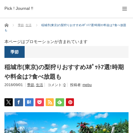
Pick ! Journal !!
ホーム
季節
,
生活
稲城市(東京)の梨狩りおすすめｽﾎﾟｯﾄ7選!時期や料金は?食べ放題
も
本ページはプロモーションが含まれています
季節
稲城市(東京)の梨狩りおすすめｽﾎﾟｯﾄ7選!時期
や料金は?食べ放題も
2018/09/01
季節
,
生活
コメント:
0
投稿者:
mebu