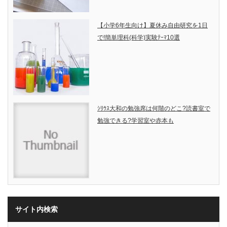
【小学6年生向け】夏休み自由研究を1日
で!簡単理科(科学)実験ﾃｰﾏ10選
ｼﾘｳｽ大和の勉強席は何階のどこ?読書室で
勉強できる?学習室や赤本も
サイト内検索