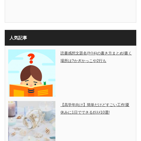
人気記事
読書感想文題名(ﾀｲﾄﾙ)の書き方まとめ!書く
場所は?かぎかっこや2行も
【高学年向け】簡単だけどすごい工作!夏
休みに1日でできるｵｽｽﾒ10選!