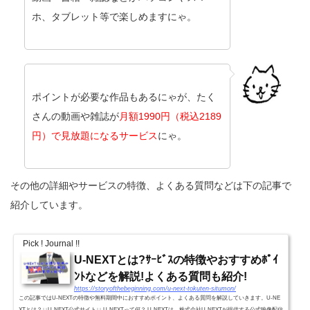
ホ、タブレット等で楽しめますにゃ。
ポイントが必要な作品もあるにゃが、たく
さんの動画や雑誌が
月額1990円（税込2189
円）で見放題になるサービス
にゃ。
その他の詳細やサービスの特徴、よくある質問などは下の記事で
紹介しています。
Pick ! Journal !!
U-NEXTとは?ｻｰﾋﾞｽの特徴やおすすめﾎﾟｲ
ﾝﾄなどを解説!よくある質問も紹介!
https://storyofthebeginning.com/u-next-tokuten-situmon/
この記事ではU-NEXTの特徴や無料期間中におすすめポイント、よくある質問を解説していきます。U-NE
XTとは？↓↓U-NEXT公式サイト↓↓ U-NEXTって何？ U-NEXTは、株式会社U-NEXTが提供する公式映像配信