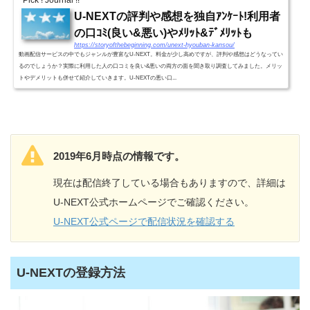
U-NEXTの評判や感想を独自ｱﾝｹｰﾄ!利用者
の口ｺﾐ(良い&悪い)やﾒﾘｯﾄ&ﾃﾞﾒﾘｯﾄも
https://storyofthebeginning.com/unext-hyouban-kansou/
動画配信サービスの中でもジャンルが豊富なU-NEXT。料金が少し高めですが、評判や感想はどうなってい
るのでしょうか？実際に利用した人の口コミを良い&悪いの両方の面を聞き取り調査してみました。メリッ
トやデメリットも併せて紹介していきます。U-NEXTの悪い口...
2019年6月時点の情報です。
現在は配信終了している場合もありますので、詳細は
U-NEXT公式ホームページでご確認ください。
U-NEXT公式ページで配信状況を確認する
U-NEXTの登録方法