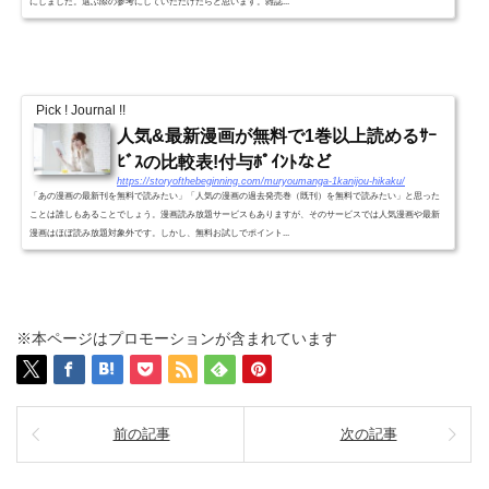
にしました。選ぶ際の参考にしていただけたらと思います。雑誌...
Pick ! Journal !!
人気&最新漫画が無料で1巻以上読めるｻｰ
ﾋﾞｽの比較表!付与ﾎﾟｲﾝﾄなど
https://storyofthebeginning.com/muryoumanga-1kanijou-hikaku/
「あの漫画の最新刊を無料で読みたい」「人気の漫画の過去発売巻（既刊）を無料で読みたい」と思った
ことは誰しもあることでしょう。漫画読み放題サービスもありますが、そのサービスでは人気漫画や最新
漫画はほぼ読み放題対象外です。しかし、無料お試しでポイント...
※本ページはプロモーションが含まれています
前の記事
次の記事