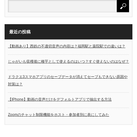
最近の投稿
【動画あり】西鉄の不適切音声の内容は？福岡駅と薬院駅での違いは？
じゃがいも収穫後に種芋として使えるのはいつ？すぐ使えないのはなぜ？
ドラクエ3スマホアプリのセーブデータが消えてセーブもできない原因や
対策は？
【IPhone】動画の音声だけをデフォルトアプリで抽出する方法
Zoomのチャット制限機能をホスト・参加者別に表にしてみた