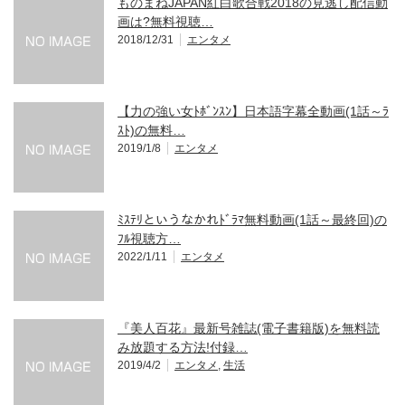
ものまねJAPAN紅白歌合戦2018の見逃し配信動
画は?無料視聴…
2018/12/31
エンタメ
【力の強い女ﾄﾎﾞﾝｽﾝ】日本語字幕全動画(1話～ﾗ
ｽﾄ)の無料…
2019/1/8
エンタメ
ﾐｽﾃﾘというなかれﾄﾞﾗﾏ無料動画(1話～最終回)の
ﾌﾙ視聴方…
2022/1/11
エンタメ
『美人百花』最新号雑誌(電子書籍版)を無料読
み放題する方法!付録…
2019/4/2
エンタメ
,
生活