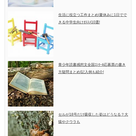
生活に役立つ工作まとめ!夏休みに1日でで
きる中学生向けｵｽｽﾒ10選!
青少年読書感想文全国ｺﾝｸｰﾙ応募票の書き
方疑問まとめ!記入例も紹介!
セルが18号だけ吸収した姿はどうなる？大
猿やクウラも