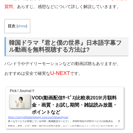
質問
、あらすじ、感想などについて詳しく解説していきます。
目次
[
show
]
韓国ドラマ『君と僕の世界』日本語字幕フ
ル動画を無料視聴する方法は?
パンドラやデイリーモーションなどの動画試聴もありますが、
U-NEXT
おすすめは安全で確実な
です。
Pick ! Journal !!
VOD(動画配信ｻｰﾋﾞｽ)比較表2019!月額料
金・画質・お試し期間・雑誌読み放題・
ポイントなど
https://storyofthebeginning.com/vod-hikakuhyou/
様々なサービスが登場しているVOD（動画配信サービス）。2019年現在のVODサービスの比較表を、・月
額料金・画質・お試し期間・雑誌読み放題の有無・ポイント付与量やタイミングなどに分けて作成しまし
た。VODｻｰﾋﾞｽ別比較表2019!(月額料金・画質・お試し期間・雑誌読...