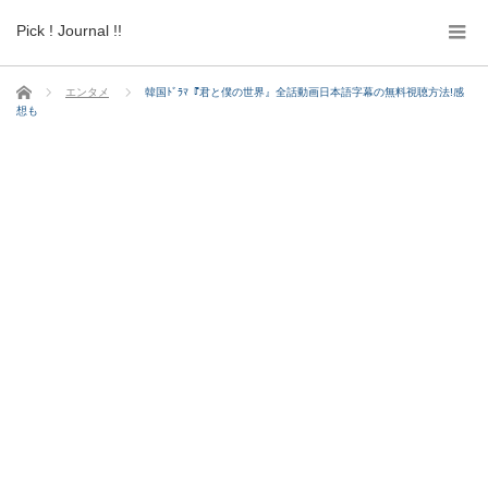
Pick ! Journal !!
ホーム
エンタメ
韓国ﾄﾞﾗﾏ『君と僕の世界』全話動画日本語字幕の無料視聴方法!感
想も