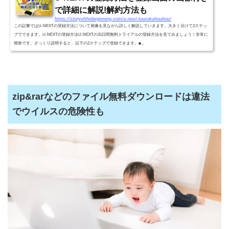
で詳細に解説!解約方法も
https://storyofthebeginning.com/u-next-tourokuhouhou/
この記事ではU-NEXTの登録方法について画像を見ながら詳しく解説していきます。大きく分けて2ステッ
プでできます。U-NEXTの登録方法U-NEXTの31日間無料トライアルの登録方法を見てみましょう！非常に
簡単です。ざっくり説明すると、以下の2ステップで登録できます。■...
zip&rarなどのファイル無料ダウンロードは違法
でウイルスの危険性も