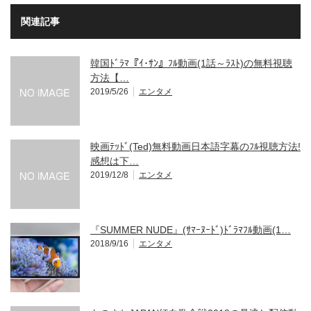
関連記事
韓国ﾄﾞﾗﾏ『ｲ･ｻﾝ』ﾌﾙ動画(1話～ﾗｽﾄ)の無料視聴
方法【…
2019/5/26
エンタメ
映画ﾃｯﾄﾞ(Ted)無料動画日本語字幕のﾌﾙ視聴方法!
感想は下…
2019/12/8
エンタメ
『SUMMER NUDE』(ｻﾏｰﾇｰﾄﾞ)ﾄﾞﾗﾏﾌﾙ動画(1…
2018/9/16
エンタメ