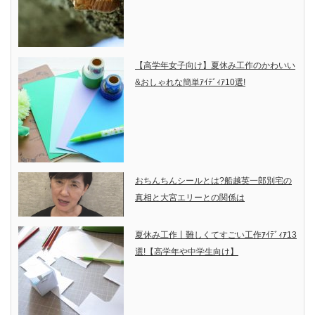
【高学年女子向け】夏休み工作のかわいい
&おしゃれな簡単ｱｲﾃﾞｨｱ10選!
おちんちんシールとは?船越英一郎別宅の
真相と大宮エリーとの関係は
夏休み工作丨難しくてすごい工作ｱｲﾃﾞｨｱ13
選!【高学年や中学生向け】