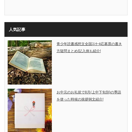
人気記事
青少年読書感想文全国ｺﾝｸｰﾙ応募票の書き
方疑問まとめ!記入例も紹介!
お中元のお礼状で8月(上中下旬別)の季語
を使った時候の挨拶例文紹介!