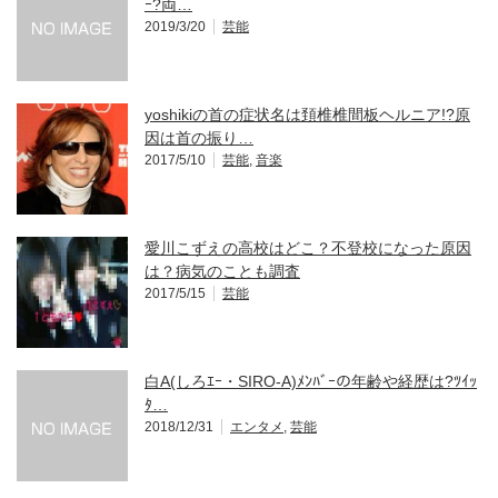
ｰ?両…
2019/3/20
芸能
yoshikiの首の症状名は頚椎椎間板ヘルニア!?原
因は首の振り…
2017/5/10
芸能
,
音楽
愛川こずえの高校はどこ？不登校になった原因
は？病気のことも調査
2017/5/15
芸能
白A(しろｴｰ・SIRO-A)ﾒﾝﾊﾞｰの年齢や経歴は?ﾂｲｯ
ﾀ…
2018/12/31
エンタメ
,
芸能