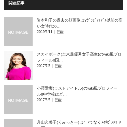
関連記事
岩本和子の過去の顔画像は?ｸﾞﾗﾋﾞｱﾓﾃﾞﾙ以前の高
い女時代の…
2019/6/11
芸能
スカイボーク(全米最優秀女子高生)のwiki風プロ
フィール!!国…
2017/7/3
芸能
小澤愛実(ラストアイドル)のwiki風プロフィー
ル!!中学校はど…
2017/8/6
芸能
舟山久美子(くみっきー)はﾊｰﾌでなくﾌｨﾘﾋﾟﾝｸｫｰﾀ