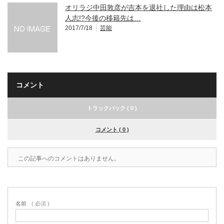
オリラジ中田敦彦が吉本を退社した理由は松本
人志!?今後の移籍先は…
2017/7/18
芸能
コメント
トラックバック ( 0 )
コメント ( 0 )
この記事へのコメントはありません。
名前
( 必須 )