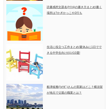
読書感想文題名(ﾀｲﾄﾙ)の書き方まとめ!書く
場所は?かぎかっこや2行も
生活に役立つ工作まとめ!夏休みに1日でで
きる中学生向けｵｽｽﾒ10選!
船津稜雅(ﾘｮｳｶﾞ)さんの実家はどこ？横須賀
が地元で父親の職業とは？