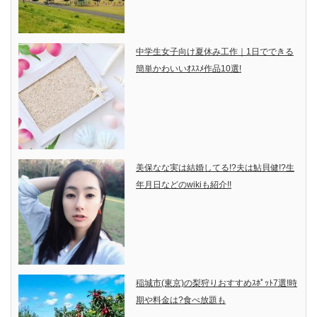
中学生女子向け夏休み工作｜1日でできる
簡単かわいいｵｽｽﾒ作品10選!
美保なな実は結婚してる!?夫は鮎貝健!?生
年月日などのwikiも紹介!!
稲城市(東京)の梨狩りおすすめｽﾎﾟｯﾄ7選!時
期や料金は?食べ放題も