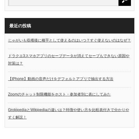
最近の投稿
じゃがいも収穫後に種芋として使えるのはいつ？すぐ使えないのはなぜ？
ドラクエ3スマホアプリのセーブデータが消えてセーブもできない原因や
対策は？
【IPhone】動画の音声だけをデフォルトアプリで抽出する方法
Zoomのチャット制限機能をホスト・参加者別に表にしてみた
GrokipediaとWikipediaの違いは？特徴や使い方を比較表付きで分かりや
すく解説！