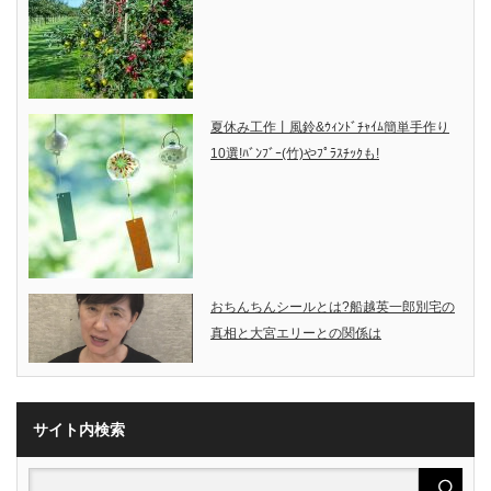
夏休み工作丨風鈴&ｳｨﾝﾄﾞﾁｬｲﾑ簡単手作り
10選!ﾊﾞﾝﾌﾞｰ(竹)やﾌﾟﾗｽﾁｯｸも!
おちんちんシールとは?船越英一郎別宅の
真相と大宮エリーとの関係は
サイト内検索