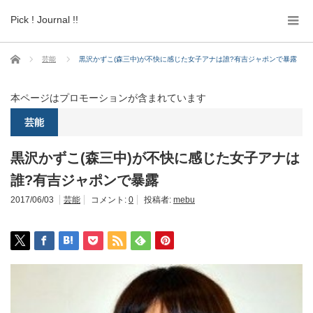
Pick ! Journal !!
ホーム
芸能
黒沢かずこ(森三中)が不快に感じた女子アナは誰?有吉ジャポンで暴露
本ページはプロモーションが含まれています
芸能
黒沢かずこ(森三中)が不快に感じた女子アナは
誰?有吉ジャポンで暴露
2017/06/03
芸能
コメント:
0
投稿者:
mebu