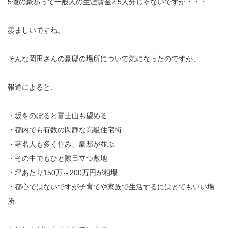
5億の豪邸って一般人の生涯賃金2.5人分じゃないですか・・・
羨ましいですね。
そんな岡田さんの豪邸の場所について気になったのですが、
報道によると、
・坂をのぼると富士山も望める
・都内でも有数の閑静な高級住宅街
・著名人も多く住み、豪邸が並ぶ
・その中でもひと際目立つ敷地
・坪あたり150万～200万円が相場
・都心ではないですが子育てや家族で生活するにはとてもいい場
所