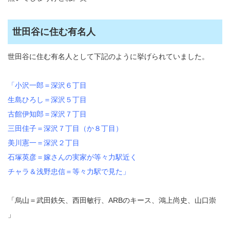
世田谷に住む有名人
世田谷に住む有名人として下記のように挙げられていました。
「小沢一郎＝深沢６丁目
生島ひろし＝深沢５丁目
古館伊知郎＝深沢７丁目
三田佳子＝深沢７丁目（か８丁目）
美川憲一＝深沢２丁目
石塚英彦＝嫁さんの実家が等々力駅近く
チャラ＆浅野忠信＝等々力駅で見た」
「烏山＝武田鉄矢、西田敏行、ARBのキース、鴻上尚史、山口崇
」