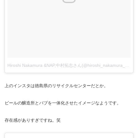
Hiroshi Nakamura &NAP,中村拓志さん(@hiroshi_nakamura_naparchitects)がシェアした投稿
上のインスタは徳島県のリサイクルセンターだとか。
ビールの醸造所とパブを一体化させたイメージなようです。
存在感がありすぎですね。笑