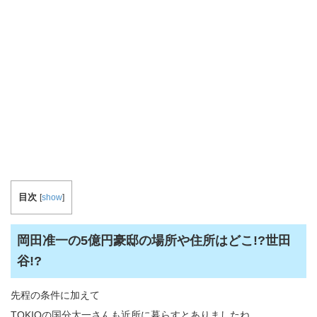
目次
[
show
]
岡田准一の5億円豪邸の場所や住所はどこ!?世田
谷!?
先程の条件に加えて
TOKIOの国分太一さんも近所に暮らすとありましたね。