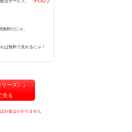
「FODプ
画配信サービス、
間無料だにゃ。
すれば無料で見れるにゃ！
シリーズ）』
で見る
ればお金はかかりません