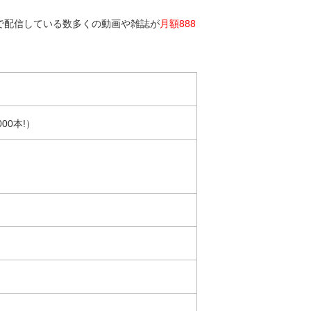
）で配信している数多くの動画や雑誌が
月額888
00本!）