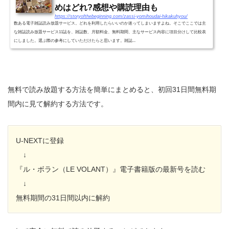
めはどれ?感想や購読理由も
https://storyofthebeginning.com/zassi-yomihoudai-hikakuhyou/
数ある電子雑誌読み放題サービス。どれを利用したらいいのか迷ってしまいますよね。そこでここでは主
な雑誌読み放題サービス11誌を、雑誌数、月額料金、無料期間、主なサービス内容に項目分けして比較表
にしました。選ぶ際の参考にしていただけたらと思います。雑誌...
無料で読み放題する方法を簡単にまとめると、初回31日間無料期
間内に見て解約する方法です。
U-NEXTに登録
↓
『ル・ボラン（LE VOLANT）』電子書籍版の最新号を読む
↓
無料期間の31日間以内に解約