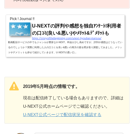
Pick ! Journal !!
U-NEXTの評判や感想を独自ｱﾝｹｰﾄ!利用者
の口ｺﾐ(良い&悪い)やﾒﾘｯﾄ&ﾃﾞﾒﾘｯﾄも
https://storyofthebeginning.com/unext-hyouban-kansou/
動画配信サービスの中でもジャンルが豊富なU-NEXT。料金が少し高めですが、評判や感想はどうなってい
るのでしょうか？実際に利用した人の口コミを良い&悪いの両方の面を聞き取り調査してみました。メリッ
トやデメリットも併せて紹介していきます。U-NEXTの悪い口...
2019年5月時点の情報です。
現在は配信終了している場合もありますので、詳細は
U-NEXT公式ホームページでご確認ください。
U-NEXT公式ページで配信状況を確認する