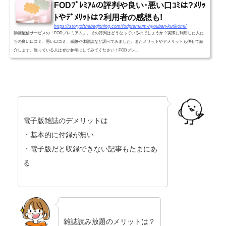
FODﾌﾟﾚﾐｱﾑの評判や良い･悪い口ｺﾐは?ﾒﾘｯ
ﾄやﾃﾞﾒﾘｯﾄは?利用者の感想も!
https://storyofthebeginning.com/fodpremium-hyouban-kutikomi/
動画配信サービスの「FODプレミアム」。その評判はどうなっているのでしょうか？実際に利用した人た
ちの良い口コミ、悪い口コミ、感想や体験談など調べてみました。またメリットやデメリットも併せて紹
介します。迷っている人はぜひ参考にしてみてください！FODプレ...
電子版雑誌のデメリットは
・基本的に付録が無い
・電子版だと収録できない記事もたまにあ
る
雑誌読み放題のメリットは？