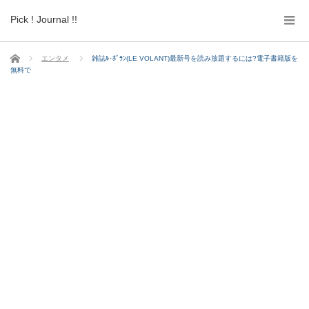
Pick ! Journal !!
ホーム
エンタメ
雑誌ﾙ･ﾎﾞﾗﾝ(LE VOLANT)最新号を読み放題するには?電子書籍版を
無料で