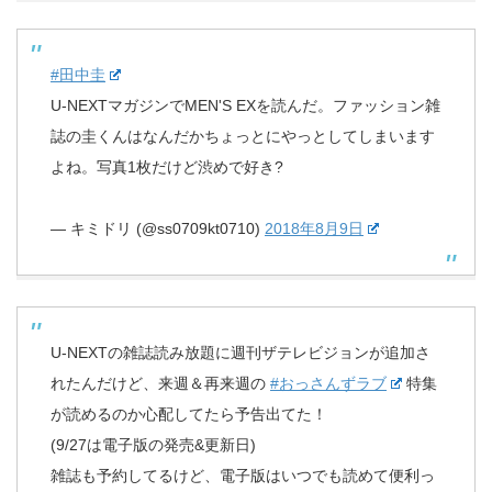
#田中圭
U-NEXTマガジンでMEN'S EXを読んだ。ファッション雑
誌の圭くんはなんだかちょっとにやっとしてしまいます
よね。写真1枚だけど渋めで好き?
— キミドリ (@ss0709kt0710)
2018年8月9日
U-NEXTの雑誌読み放題に週刊ザテレビジョンが追加さ
れたんだけど、来週＆再来週の
#おっさんずラブ
特集
が読めるのか心配してたら予告出てた！
(9/27は電子版の発売&更新日)
雑誌も予約してるけど、電子版はいつでも読めて便利っ