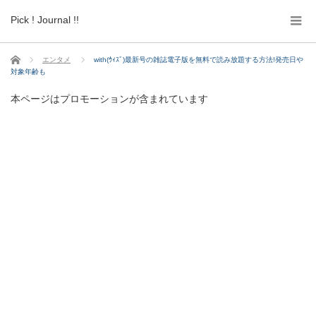
Pick ! Journal !!
ホーム
エンタメ
with(ｳｨｽﾞ)最新号の雑誌電子版を無料で読み放題する方法!発売日や
対象年齢も
本ページはプロモーションが含まれています