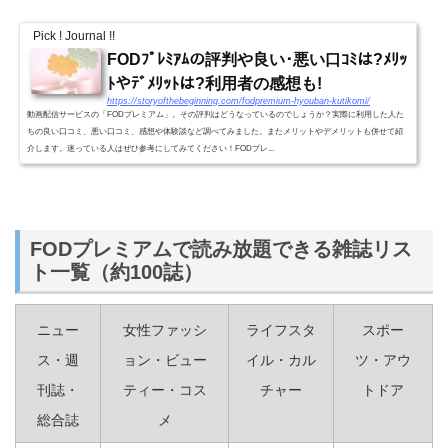
Pick ! Journal !!
FODﾌﾟﾚﾐｱﾑの評判や良い･悪い口ｺﾐは?ﾒﾘｯ
ﾄやﾃﾞﾒﾘｯﾄは?利用者の感想も!
https://storyofthebeginning.com/fodpremium-hyouban-kutikomi/
動画配信サービスの「FODプレミアム」。その評判はどうなっているのでしょうか？実際に利用した人た
ちの良い口コミ、悪い口コミ、感想や体験談など調べてみました。またメリットやデメリットも併せて紹
介します。迷っている人はぜひ参考にしてみてください！FODプレ...
FODプレミアムで読み放題できる雑誌リス
ト一覧（約100誌）
ニュー
女性ファッシ
ライフスタ
スポー
ス・週
ョン・ビュー
イル・カル
ツ・アウ
刊誌・
ティー・コス
チャー
トドア
総合誌
メ