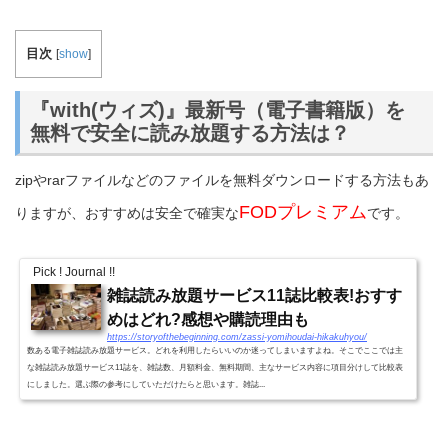
目次
[
show
]
『with(ウィズ)』最新号（電子書籍版）を
無料で安全に読み放題する方法は？
zipやrarファイルなどのファイルを無料ダウンロードする方法もあ
FODプレミアム
りますが、おすすめは安全で確実な
です。
Pick ! Journal !!
雑誌読み放題サービス11誌比較表!おすす
めはどれ?感想や購読理由も
https://storyofthebeginning.com/zassi-yomihoudai-hikakuhyou/
数ある電子雑誌読み放題サービス。どれを利用したらいいのか迷ってしまいますよね。そこでここでは主
な雑誌読み放題サービス11誌を、雑誌数、月額料金、無料期間、主なサービス内容に項目分けして比較表
にしました。選ぶ際の参考にしていただけたらと思います。雑誌...