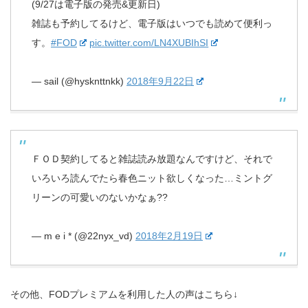
(9/27は電子版の発売&更新日)
雑誌も予約してるけど、電子版はいつでも読めて便利っ
す。
#FOD
pic.twitter.com/LN4XUBIhSI
— sail (@hysknttnkk)
2018年9月22日
ＦＯＤ契約してると雑誌読み放題なんですけど、それで
いろいろ読んでたら春色ニット欲しくなった…ミントグ
リーンの可愛いのないかなぁ??
— m e i * (@22nyx_vd)
2018年2月19日
その他、FODプレミアムを利用した人の声はこちら↓