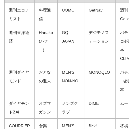
週刊エコノ
料理通
UOMO
GetNavi
週刊
ミスト
信
Gall
週刊東洋経
Hanako
GQ
デジモノス
パチ
済
(ハナ
JAPAN
テーション
コ必
コ)
本
CLI
週刊ダイヤ
おとな
MEN’S
MONOQLO
パチ
モンド
の週末
NON-NO
ロ必
本
ダイヤモン
オズマ
メンズク
DIME
ムー
ドZAi
ガジン
ラブ
COURRiER
食楽
MEN’S
flick!
将棋