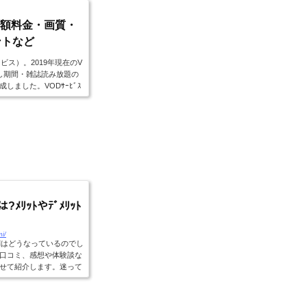
9!月額料金・画質・
ントなど
ス）。2019年現在のV
し期間・雑誌読み放題の
ました。VODｻｰﾋﾞｽ
..
ﾒﾘｯﾄやﾃﾞﾒﾘｯﾄ
mi/
判はどうなっているのでし
口コミ、感想や体験談な
せて紹介します。迷って