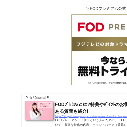
▽FODプレミアム公
Pick ! Journal !!
FODﾌﾟﾚﾐｱﾑとは?特典やﾎﾟｲﾝﾄ
ある質問も紹介!
https://storyofthebeginning.com/fodpremiumtoha-tokutenpoin
FODプレミアムって何？という人のために、・FO
いて・豊富な特典の内容・ポイントバック（還元）