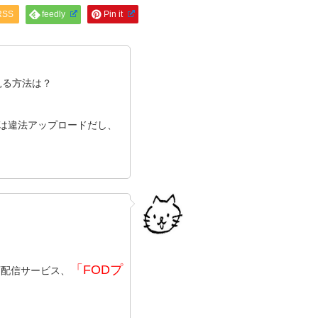
RSS
feedly
Pin it
見る方法は？
ョンは違法アップロードだし、
「FODプ
画配信サービス、