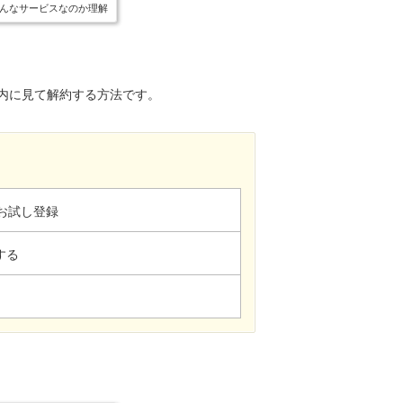
んなサービスなのか理解
レ...
内に見て解約する方法です。
お試し登録
する