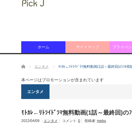
ホーム
サイトマップ
プライバシ
ホーム
エンタメ
ﾓﾄｶﾚ←ﾘﾄﾗｲﾄﾞﾗﾏ無料動画(1話～最終回)のﾌ
本ページはプロモーションが含まれています
エンタメ
ﾓﾄｶﾚ←ﾘﾄﾗｲﾄﾞﾗﾏ無料動画(1話～最終回
2022/04/09
エンタメ
コメント:
0
投稿者:
mebu