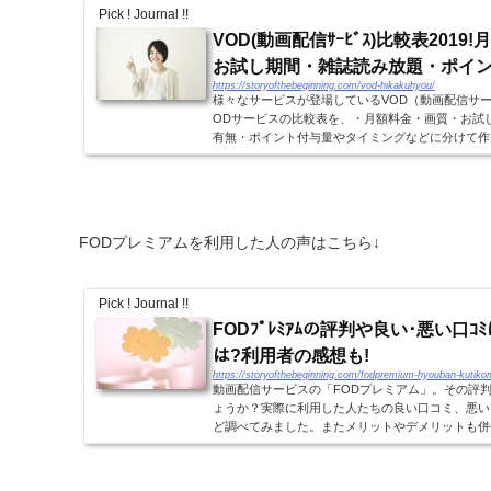
Pick ! Journal !!
VOD(動画配信ｻｰﾋﾞｽ)比較表201
お試し期間・雑誌読み放題・ポイ
https://storyofthebeginning.com/vod-hikakuhyou/
様々なサービスが登場しているVOD（動画配信サービ
ODサービスの比較表を、・月額料金・画質・お試
有無・ポイント付与量やタイミングなどに分けて作成し
別比較表2019!(月額料金・画質・お試し期間・雑誌読.
FODプレミアムを利用した人の声はこちら↓
Pick ! Journal !!
FODﾌﾟﾚﾐｱﾑの評判や良い･悪い口ｺﾐは?
は?利用者の感想も!
https://storyofthebeginning.com/fodpremium-hyouban-kutiko
動画配信サービスの「FODプレミアム」。その評
ょうか？実際に利用した人たちの良い口コミ、悪い
ど調べてみました。またメリットやデメリットも併
いる人はぜひ参考にしてみてください！FODプレ...