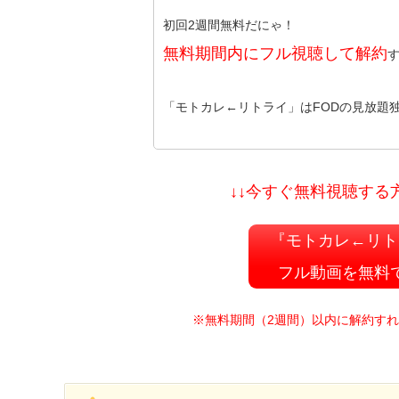
初回2週間無料だにゃ！
無料期間内にフル視聴して解約
「モトカレ←リトライ」はFODの見放題
↓↓今すぐ無料視聴する
『モトカレ←リト
フル動画を無料
※無料期間（2週間）以内に解約す