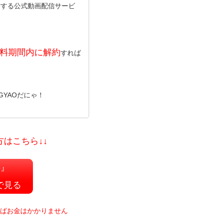
営する公式動画配信サービ
料期間内に解約
すれば
GYAOだにゃ！
方はこちら↓↓
5』
で見る
ればお金はかかりません