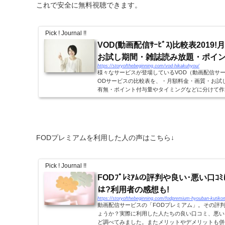
これで安全に無料視聴できます。
Pick ! Journal !!
VOD(動画配信ｻｰﾋﾞｽ)比較表201
お試し期間・雑誌読み放題・ポイ
https://storyofthebeginning.com/vod-hikakuhyou/
様々なサービスが登場しているVOD（動画配信サービ
ODサービスの比較表を、・月額料金・画質・お試
有無・ポイント付与量やタイミングなどに分けて作成し
別比較表2019!(月額料金・画質・お試し期間・雑誌読.
FODプレミアムを利用した人の声はこちら↓
Pick ! Journal !!
FODﾌﾟﾚﾐｱﾑの評判や良い･悪い口ｺﾐは?
は?利用者の感想も!
https://storyofthebeginning.com/fodpremium-hyouban-kutiko
動画配信サービスの「FODプレミアム」。その評
ょうか？実際に利用した人たちの良い口コミ、悪い
ど調べてみました。またメリットやデメリットも併