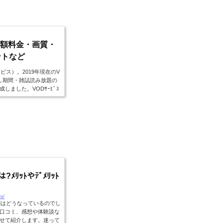
9!月額料金・画質・
ントなど
ス）。2019年現在のV
し期間・雑誌読み放題の
ました。VODｻｰﾋﾞｽ
..
ﾒﾘｯﾄやﾃﾞﾒﾘｯﾄ
mi/
判はどうなっているのでし
口コミ、感想や体験談な
せて紹介します。迷って