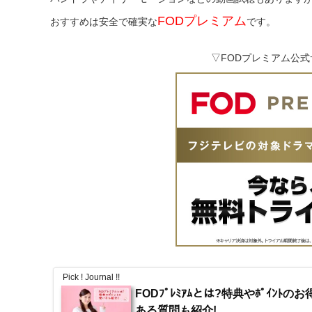
FODプレミアム
おすすめは安全で確実な
です。
▽FODプレミアム公
Pick ! Journal !!
FODﾌﾟﾚﾐｱﾑとは?特典やﾎﾟｲﾝﾄ
ある質問も紹介!