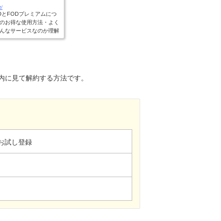
t/
DとFODプレミアムにつ
のお得な使用方法・よく
んなサービスなのか理解
レ...
内に見て解約する方法です。
お試し登録