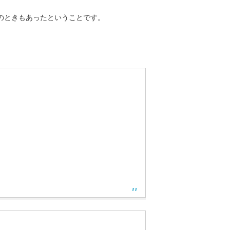
50kgのときもあったということです。
。