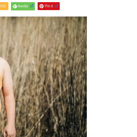
RSS
feedly
Pin it