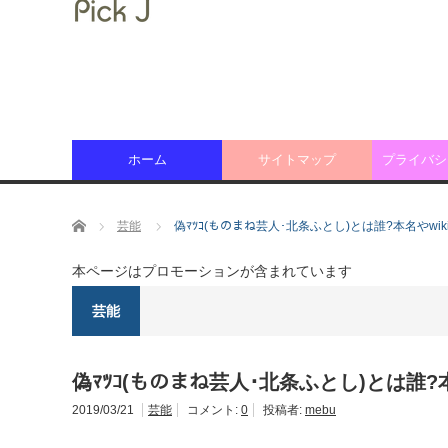
ホーム
サイトマップ
プライバシ
ホーム
芸能
偽ﾏﾂｺ(ものまね芸人･北条ふとし)とは誰?本名やwiki風
本ページはプロモーションが含まれています
芸能
偽ﾏﾂｺ(ものまね芸人･北条ふとし)とは誰?本名や
2019/03/21
芸能
コメント:
0
投稿者:
mebu