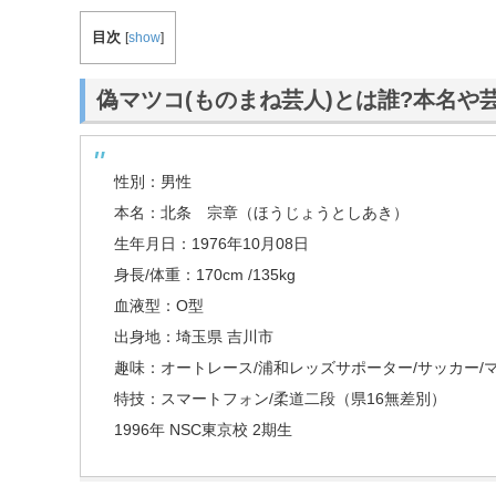
目次
[
show
]
偽マツコ(ものまね芸人)とは誰?本名や芸
性別：男性
本名：北条 宗章（ほうじょうとしあき）
生年月日：1976年10月08日
身長/体重：170cm /135kg
血液型：O型
出身地：埼玉県 吉川市
趣味：オートレース/浦和レッズサポーター/サッカー/マ
特技：スマートフォン/柔道二段（県16無差別）
1996年 NSC東京校 2期生