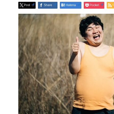
Post
Share
Hatena
Pocket