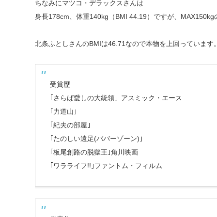
ちなみにマツコ・デラックスさんは
身長178cm、体重140kg（BMI 44.19）ですが、MAX1
北条ふとしさんのBMIは46.71なので本物を上回っています
受賞歴
｢さらば愛しの大統領」アスミック・エース
｢力道山｣
｢紀夫の部屋｣
｢たのしい遠足(ババーゾーン)｣
｢板尾創路の脱獄王｣角川映画
｢ワラライフ!!｣ファントム・フィルム