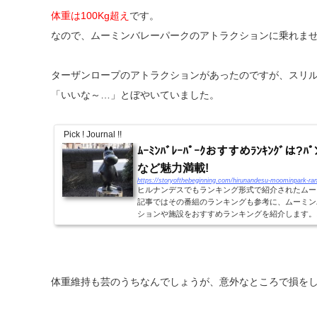
体重は100Kg超え
です。
なので、ムーミンバレーパークのアトラクションに乗れま
ターザンロープのアトラクションがあったのですが、スリ
「いいな～…」とぼやいていました。
Pick ! Journal !!
ﾑｰﾐﾝﾊﾞﾚｰﾊﾟｰｸおすすめﾗﾝｷﾝｸﾞは?ﾊ
など魅力満載!
https://storyofthebeginning.com/hirunandesu-moominpark-ran
ヒルナンデスでもランキング形式で紹介されたムー
記事ではその番組のランキングも参考に、ムーミン
ションや施設をおすすめランキングを紹介します。
ンバレーパークおすすめランキング！ランキン...
体重維持も芸のうちなんでしょうが、意外なところで損をし