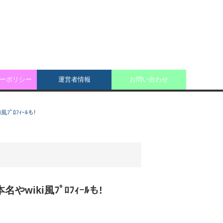
ーポリシー
運営者情報
お問い合わせ
ﾌﾟﾛﾌｨｰﾙも!
wiki風ﾌﾟﾛﾌｨｰﾙも!