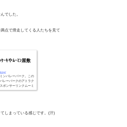
せんでした。
ル満点で滑走してくる人たちを見て
ﾟﾝｹｰｷやﾑｰﾐﾝ屋敷
king/
ミンバレーパーク。この
バレーパークのアトラク
スポンサーリンクムーミ
てしまっている感じです。(汗)