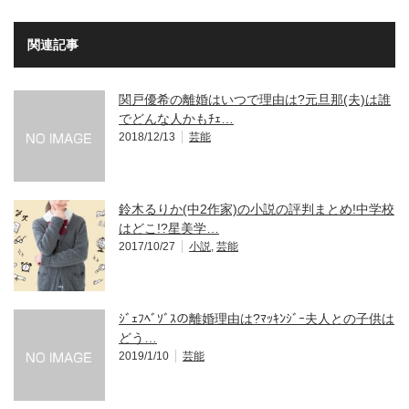
関連記事
関戸優希の離婚はいつで理由は?元旦那(夫)は誰
でどんな人かもﾁｪ…
2018/12/13
芸能
鈴木るりか(中2作家)の小説の評判まとめ!中学校
はどこ!?星美学…
2017/10/27
小説
,
芸能
ｼﾞｪﾌﾍﾞｿﾞｽの離婚理由は?ﾏｯｷﾝｼﾞｰ夫人との子供は
どう…
2019/1/10
芸能