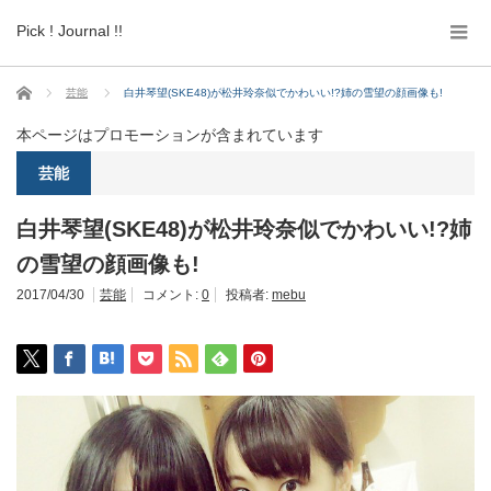
Pick ! Journal !!
ホーム
芸能
白井琴望(SKE48)が松井玲奈似でかわいい!?姉の雪望の顔画像も!
本ページはプロモーションが含まれています
芸能
白井琴望(SKE48)が松井玲奈似でかわいい!?姉
の雪望の顔画像も!
2017/04/30
芸能
コメント:
0
投稿者:
mebu