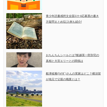
青少年読書感想文全国ｺﾝｸｰﾙ応募票の書き
方疑問まとめ!記入例も紹介!
おちんちんシールとは?船越英一郎別宅の
真相と大宮エリーとの関係は
船津稜雅(ﾘｮｳｶﾞ)さんの実家はどこ？横須賀
が地元で父親の職業とは？