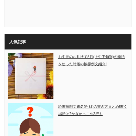
人気記事
お中元のお礼状で8月(上中下旬別)の季語
を使った時候の挨拶例文紹介!
読書感想文題名(ﾀｲﾄﾙ)の書き方まとめ!書く
場所は?かぎかっこや2行も