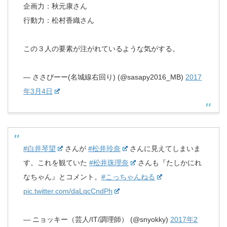
企画力：秋元康さん
行動力：松村香織さん
この３人の要素が注がれているような気がする。
— ささぴーー(名城線右回り) (@sasapy2016_MB)
2017
年3月4日
#白井琴望
さんが
#松井玲奈
さんに見えてしまいま
す。これを観ていた
#松井珠理奈
さんも『たしかにれ
なちゃん』とコメント。
#こっちゃんねる
pic.twitter.com/daLqcCndPh
— ニョッキー（芸人/IT/調理師） (@snyokky)
2017年2