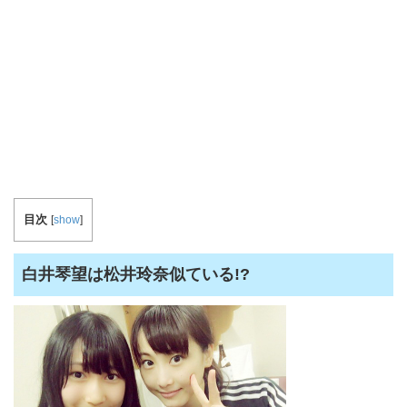
目次
[
show
]
白井琴望は松井玲奈似ている!?