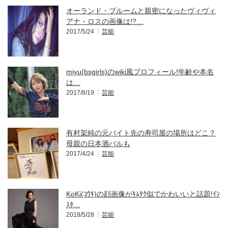
オーランド・ブルームと親密になったヴィヴィ
アナ・ロスの画像は!?…
2017/5/24
芸能
miyu(bsgirls)のwiki風プロフィール!年齢や本名
は…
2017/8/19
芸能
有村架純の元バイト先の寿司屋の場所はどこ？
母親の日本酒バルも
2017/4/24
芸能
KoKi(ｺｳｷ)の顔画像がｷﾑﾀｸ似でかわいいと話題!ｲﾝ
ｽﾀ…
2018/5/28
芸能