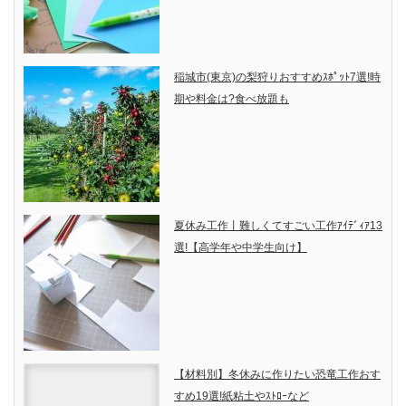
稲城市(東京)の梨狩りおすすめｽﾎﾟｯﾄ7選!時
期や料金は?食べ放題も
夏休み工作丨難しくてすごい工作ｱｲﾃﾞｨｱ13
選!【高学年や中学生向け】
【材料別】冬休みに作りたい恐竜工作おす
すめ19選!紙粘土やｽﾄﾛｰなど