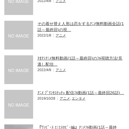
2022/4/8
アニメ
その着せ替え人形は恋をするｱﾆﾒ無料動画全話(1
話～最終回)の視…
2022/1/8
アニメ
ｱｵｱｼｱﾆﾒ無料動画(1話～最終回)のﾌﾙ視聴方法!見
逃し配信…
2022/4/9
アニメ
ｱﾆﾒ ﾌﾟﾘﾝｾｽﾁｭﾁｭ 配信ﾌﾙ動画(1話～最終回26話)…
2019/10/28
アニメ
,
エンタメ
『ﾜﾝﾋﾟｰｽ ｴﾆｴｽﾛﾋﾞｰ編』ｱﾆﾒﾌﾙ動画(1話～最終