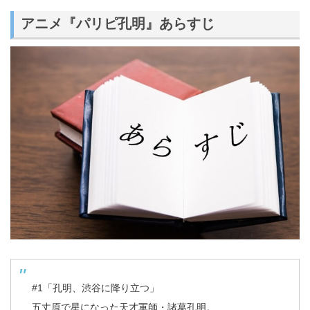
アニメ『パリピ孔明』あらすじ
#1「孔明、渋谷に降り立つ」
五丈原で星になった天才軍師・諸葛孔明。