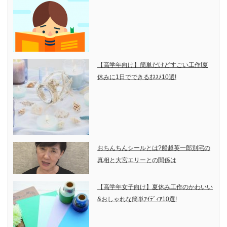
【高学年向け】簡単だけどすごい工作!夏
休みに1日でできるｵｽｽﾒ10選!
おちんちんシールとは?船越英一郎別宅の
真相と大宮エリーとの関係は
【高学年女子向け】夏休み工作のかわいい
&おしゃれな簡単ｱｲﾃﾞｨｱ10選!