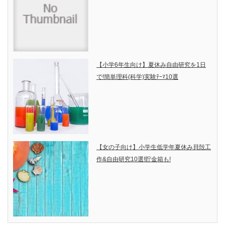
【小学6年生向け】夏休み自由研究を1日
で!簡単理科(科学)実験ﾃｰﾏ10選
【女の子向け】小学生低学年夏休み貝殻工
作&自由研究10選!貯金箱も!