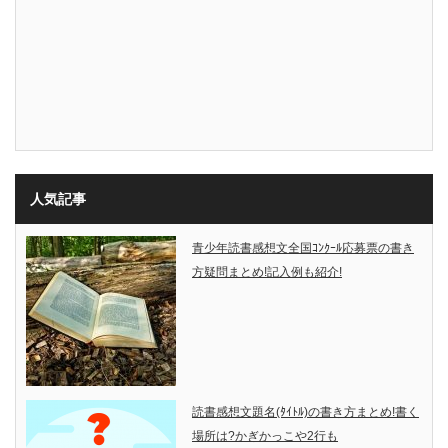
人気記事
青少年読書感想文全国ｺﾝｸｰﾙ応募票の書き
方疑問まとめ!記入例も紹介!
読書感想文題名(ﾀｲﾄﾙ)の書き方まとめ!書く
場所は?かぎかっこや2行も