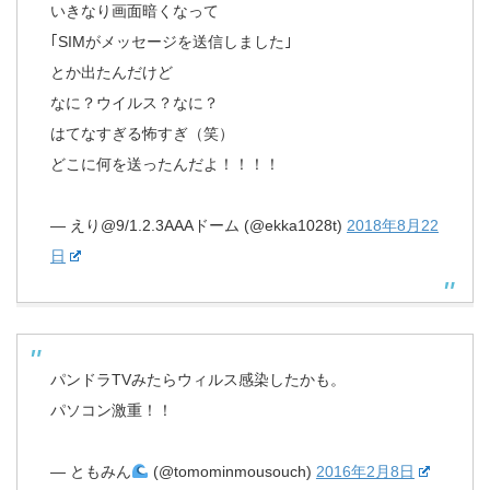
いきなり画面暗くなって
｢SIMがメッセージを送信しました｣
とか出たんだけど
なに？ウイルス？なに？
はてなすぎる怖すぎ（笑）
どこに何を送ったんだよ！！！！
— えり@9/1.2.3AAAドーム (@ekka1028t)
2018年8月22
日
パンドラTVみたらウィルス感染したかも。
パソコン激重！！
— ともみん
(@tomominmousouch)
2016年2月8日