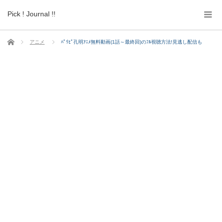
Pick ! Journal !!
ホーム
アニメ
ﾊﾟﾘﾋﾟ孔明ｱﾆﾒ無料動画(1話～最終回)のﾌﾙ視聴方法!見逃し配信も