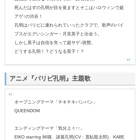
死んだはずの孔明が目を覚ますとそこはハロウィンで超
アゲ↑の渋谷！
孔明はパリピに連れられていったクラブで、歌声のバイ
ブスがエグいシンガー・月見英子と出会う。
しかし英子は自信を失って超サゲ↓状態。
どうする孔明！？どうなる英子！？
アニメ『パリピ孔明』主題歌
オープニングテーマ「チキチキバンバン」
QUEENDOM
エンディングテーマ「気分上々↑↑」
EIKO starring 96猫、諸葛孔明(CV：置鮎龍太郎)、KABE