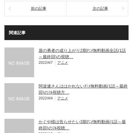
前の記事
次の記事
関連記事
盾の勇者の成り上がり2期ｱﾆﾒ無料動画全話(1話
～最終回)の視聴…
2022/4/7
アニメ
阿波連さんははかれないｱﾆﾒ無料動画(1話～最終
回)のﾌﾙ視聴方…
2022/4/4
アニメ
かぐや様は告らせたい3期ｱﾆﾒ無料動画(1話～最
終回)のﾌﾙ視聴…