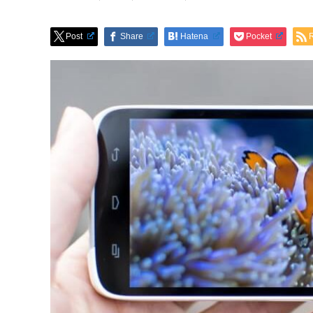
Post
Share
Hatena
Pocket