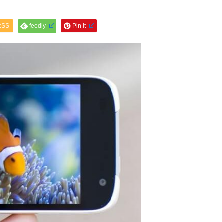
RSS
feedly
Pin it