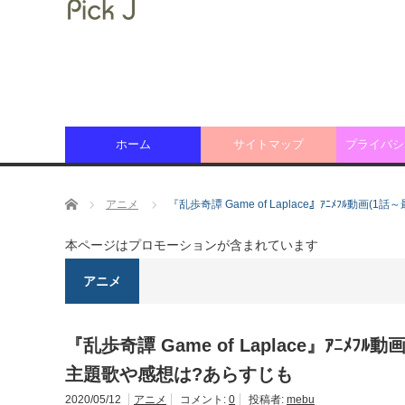
ホーム
サイトマップ
プライバシ
ホーム
アニメ
『乱歩奇譚 Game of Laplace』ｱﾆﾒﾌﾙ動
本ページはプロモーションが含まれています
アニメ
『乱歩奇譚 Game of Laplace』ｱﾆﾒﾌ
主題歌や感想は?あらすじも
2020/05/12
アニメ
コメント:
0
投稿者:
mebu