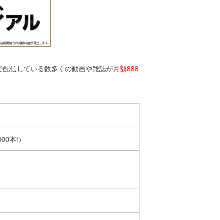
）で配信している数多くの動画や雑誌が
月額888
00本!）